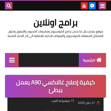
بحث هذه
برامج اونلاين
المدونة
موقع يهتم بكل ما يخص برامج الكومبيوتر وتطبيقات الاندرويد والايفون وحلول
الإلكتروني
المشاكل المتعلقة بالكومبيوتر والهواتف الذكية بالاضافة الى آخر الاخبار التقنية
الرئيسية
اخبار
كيفية إصلاح غالاكسي A90 يعمل
مراجعات
ببطئ
حماية
موسوعة العرب
21 يناير 2020
اندرويد