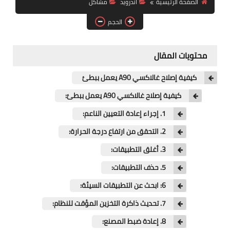
الصفحة الرئيسية
اندرويد
مشاكل
آيفون
الحجم
ويندوز
دروس
محتويات المقال
انترنت
كيفية إصلاح غالاكسي A90 يعمل ببطئ
الربح من الانترنت
كيفية إصلاح غالاكسي A90 يعمل ببطئ:
1. إجراء إعادة التعيين الناعم:
جوجل
2. التحقق من ارتفاع درجة الحرارة:
فيسبوك
3. أغلق التطبيقات:
بلوجر
5. حذف التطبيقات:
6: ابحث عن التطبيقات السيئة:
مقالات
7. تحديث ذاكرة التخزين المؤقت للنظام:
العاب
8. إعادة ضبط المصنع: