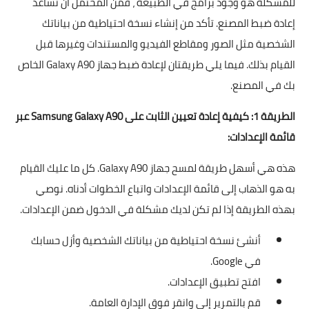
للمشكلة هو وجود برامج في الطبيعة ، فمن المحتمل أن تساعد
إعادة ضبط المصنع. تأكد من إنشاء نسخة احتياطية من بياناتك
الشخصية مثل الصور ومقاطع الفيديو والمستندات وغيرها قبل
القيام بذلك. فيما يلي طريقتان لإعادة ضبط جهاز Galaxy A90 الخاص
بك في المصنع.
الطريقة 1: كيفية إعادة تعيين الثابت على Samsung Galaxy A90 عبر
قائمة الإعدادات:
هذه هي أسهل طريقة لمسح جهاز Galaxy A90. كل ما عليك القيام
به هو الذهاب إلى قائمة الإعدادات واتباع الخطوات أدناه. نوصي
بهذه الطريقة إذا لم تكن لديك مشكلة في الدخول ضمن الإعدادات.
أنشئ نسخة احتياطية من بياناتك الشخصية وأزل حسابك
في Google.
افتح تطبيق الإعدادات.
قم بالتمرير إلى وانقر فوق الإدارة العامة.