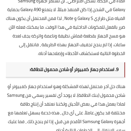
الماء في الجكة. بشكل افتراضي ، لن تستمر أجهزة Samsung
Galaxy في الشحن إذا كان المنفذ مبللاً. لا يتمتع Galaxy A90 بحماية
المياه مثل طرازي Galaxy S و Note ، لذا فمن المحتمل أن يكون هناك
ضرر بالفعل للمكونات الداخلية في هذا الوقت. ما يمكنك فعله الآن
هو مسح الجهاز بقطعة قماش نظيفة وناعمة واتركه يجف لعدة
ساعات. إذا لم ينجح تجفيف الجهاز بهذه الطريقة ، فانتقل إلى
الخطوة التالية لاستكشاف الأخطاء وإصلاحها أدناه.
9. استخدام جهاز كمبيوتر أو شاحن محمول للطاقة:
هناك حل آخر محتمل لهذه المشكلة وهو استخدام جهاز كمبيوتر أو
شاحن محمول (بنك الطاقة). لا يوجد أي تفسير رسمي من Samsung
لماذا يعمل هذا في بعض الأحيان ولكننا نعتقد أن إنتاج طاقة
مختلفة قد يكون عاملاً. على أي حال ، هذه خدعة يسهل تعلمها مع
أجهزة Samsung Galaxy الأقدم من قبل. إذا لم ينجح ذلك ، فما عليك
سوى الانتقال إلى الخطوات التالية أدناه.