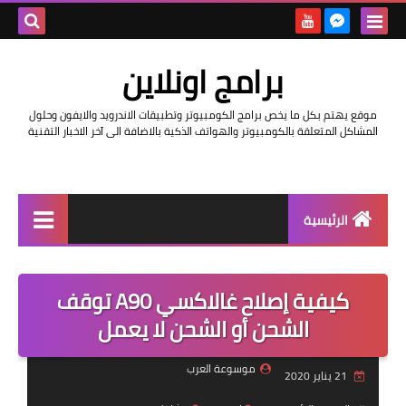
بحث هذه
برامج اونلاين
المدونة
موقع يهتم بكل ما يخص برامج الكومبيوتر وتطبيقات الاندرويد والايفون وحلول
الإلكتروني
المشاكل المتعلقة بالكومبيوتر والهواتف الذكية بالاضافة الى آخر الاخبار التقنية
الرئيسية
اخبار
كيفية إصلاح غالاكسي A90 توقف
مراجعات
الشحن أو الشحن لا يعمل
حماية
موسوعة العرب
21 يناير 2020
اندرويد