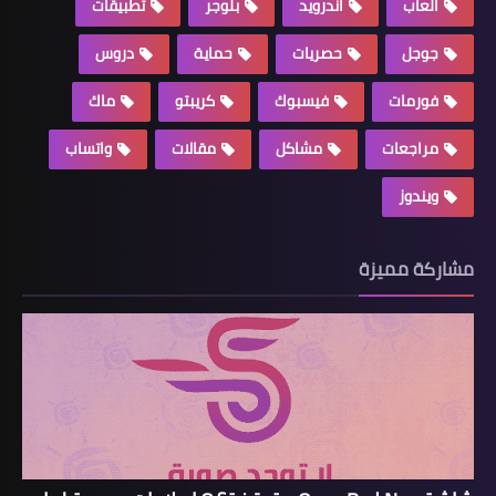
العاب
اندرويد
بلوجر
تطبيقات
جوجل
حصريات
حماية
دروس
فورمات
فيسبوك
كريبتو
ماك
مراجعات
مشاكل
مقالات
واتساب
ويندوز
مشاركة مميزة