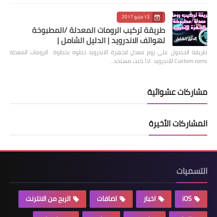
13 مايو 2017
طريقة تركيب الرومات المعدلة /المطبوخة
لهواتف الاندرويد | الدليل الشامل |
طريقة الحصول على روم معدل لاجهزة الاندرويد خطوة بخطوة الرومات المعدلة
Custom roms للاندرويد اذا كنت مستخد…
مشاركات عشوائية
المشاركات الأخيرة
التسميات
iOS
اخبار
اضافات
الربح من الانترنت