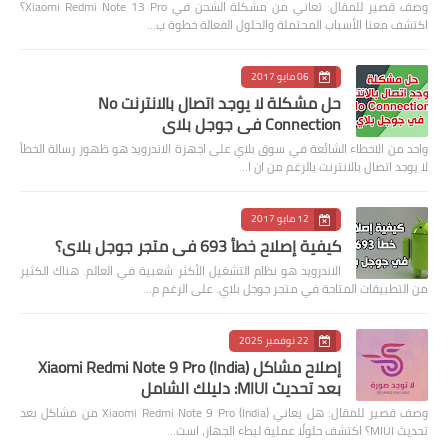
وصف قصير للمقال: تعاني من مشكلة الشحن في Xiaomi Redmi Note 13 Pro؟
اكتشف معنا الأسباب المحتملة والحلول الفعالة خطوة ب…
06 مايو 2017
حل مشكلة لا يوجد اتصال بالانترنت No
Connection في جوجل بلاي
واحد من الاخطاء الشائعة في سوق بلاي على اجهزة الاندرويد هو ظهور رسالة الخطأ
لا يوجد اتصال بالانترنت بالرغم من ان ا…
12 مايو 2017
كيفية إصلاح خطأ 693 في متجر جوجل بلاي؟
الاندرويد هو نظام التشغيل الأكثر شعبية في العالم. هناك الكثير
من التطبيقات المتاحة في متجر جوجل بلاي. على الرغم م…
22 نوفمبر 2025
إصلاح مشاكل Xiaomi Redmi Note 9 Pro (India)
بعد تحديث MIUI: دليلك الشامل
وصف قصير للمقال: هل يعاني Xiaomi Redmi Note 9 Pro (India) من مشاكل بعد
تحديث MIUI؟ اكتشف حلولًا عملية لبطء الجهاز، است…