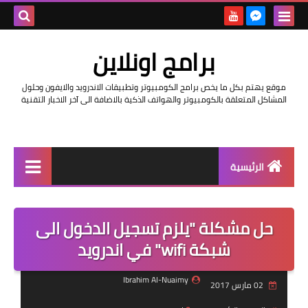
بحث هذه
برامج اونلاين
المدونة
موقع يهتم بكل ما يخص برامج الكومبيوتر وتطبيقات الاندرويد والايفون وحلول
الإلكتروني
المشاكل المتعلقة بالكومبيوتر والهواتف الذكية بالاضافة الى آخر الاخبار التقنية
الرئيسية
اخبار
حل مشكلة "يلزم تسجيل الدخول الى
مراجعات
شبكة wifi" في اندرويد
حماية
Ibrahim Al-Nuaimy
02 مارس 2017
اندرويد