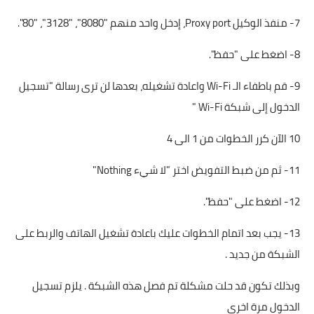
7- منفذ الوكيل Proxy port، إدخل واحد منهم "8080"، "3128"، "80".
8- اضغط على "حفظ".
9- قم باطفاء الـ Wi-Fi واعادة تشغيله، بعدها لن ترى رسالة "تسجيل
الدخول إلى شبكة Wi-Fi "
10 الآن كرر الخطوات من 1 الى 4
11- ثم من ضبط التفويض اختر "لا شيء Nothing"
12- اضغط على "حفظ".
13- يجب بعد اتمام الخطوات عليك باعادة تشغيل الهاتف والربط على
الشبكة من جديد .
وبذلك تكون قد حلت مشكلة تم فصل هذه الشبكة . يلزم تسجيل
الدخول مرة اخرى