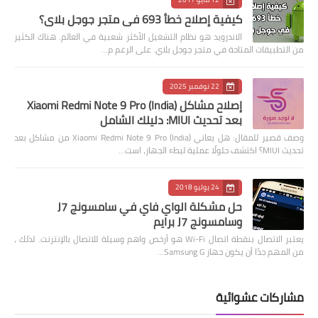
كيفية إصلاح خطأ 693 في متجر جوجل بلاي؟
الاندرويد هو نظام التشغيل الأكثر شعبية في العالم. هناك الكثير
من التطبيقات المتاحة في متجر جوجل بلاي. على الرغم م…
22 نوفمبر 2025
إصلاح مشاكل Xiaomi Redmi Note 9 Pro (India)
بعد تحديث MIUI: دليلك الشامل
وصف قصير للمقال: هل يعاني Xiaomi Redmi Note 9 Pro (India) من مشاكل بعد
تحديث MIUI؟ اكتشف حلولًا عملية لبطء الجهاز، است…
24 يوليو 2018
حل مشكلة الواي فاي في سامسونج J7
وسامسونج J7 برايم
يعتبر الاتصال بنقطة اتصال Wi-Fi هو أرخص واهم وسيلة للاتصال بالإنترنت. لذلك ،
من المهم جدًا أن يكون جهاز Samsung G…
مشاركات عشوائية