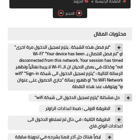
الصفحة الرئيسية
اندرويد
آيفون
الحجم
ويندوز
دروس
محتويات المقال
انترنت
"تم فصل هذه الشبكة . يلزم تسجيل الدخول مرة اخرى"
او "تم فصل الاتصال بـ Wi-Fi" "Your device has been
الربح من الانترنت
disconnected from this network. Your session has timed
out" وكذلك في بعض الاحيان ان الـ Wi-Fi لا يربط نهائياً وتظهر
جوجل
الرسالة التالية : "يلزم تسجيل الدخول الى شبكة wifi" "Sign-in
to WiFi Network" او ظهور رسالة "جاري الحصول على عنوان
فيسبوك
ip" ويتوقف عند هذه النقطة
حل مشكلة "يلزم تسجيل الدخول الى شبكة wifi"
بلوجر
الطريقة الاولى : ضبط اعدادات الراوتر
مقالات
الطريقة الثانية : في حال لم تستطع الدخول الى
اعدادات الواي فاي
العاب
ايضاً هناك حل آخر قمنا بشرحه في تدوينة سابقة