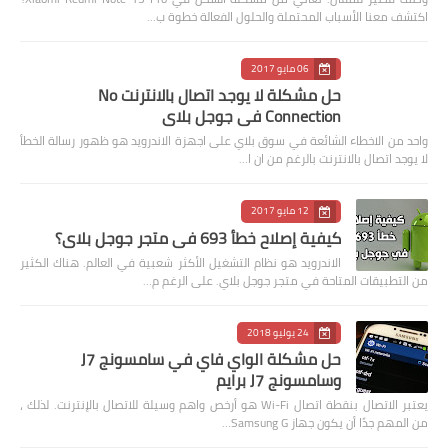
اكتشف معنا الأسباب المحتملة والحلول الفعالة خطوة ب…
06 مايو 2017
حل مشكلة لا يوجد اتصال بالانترنت No
Connection في جوجل بلاي
واحد من الاخطاء الشائعة في سوق بلاي على اجهزة الاندرويد هو ظهور رسالة الخطأ
لا يوجد اتصال بالانترنت بالرغم من ان ا…
12 مايو 2017
كيفية إصلاح خطأ 693 في متجر جوجل بلاي؟
الاندرويد هو نظام التشغيل الأكثر شعبية في العالم. هناك الكثير
من التطبيقات المتاحة في متجر جوجل بلاي. على الرغم م…
24 يوليو 2018
حل مشكلة الواي فاي في سامسونج J7
وسامسونج J7 برايم
يعتبر الاتصال بنقطة اتصال Wi-Fi هو أرخص واهم وسيلة للاتصال بالإنترنت. لذلك ،
من المهم جدًا أن يكون جهاز Samsung G…