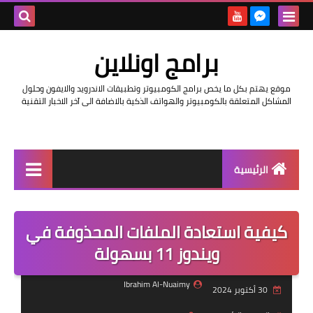
بحث هذه
برامج اونلاين
المدونة
موقع يهتم بكل ما يخص برامج الكومبيوتر وتطبيقات الاندرويد والايفون وحلول
الإلكتروني
المشاكل المتعلقة بالكومبيوتر والهواتف الذكية بالاضافة الى آخر الاخبار التقنية
الرئيسية
اخبار
كيفية استعادة الملفات المحذوفة في
مراجعات
ويندوز 11 بسهولة
حماية
Ibrahim Al-Nuaimy
30 أكتوبر 2024
اندرويد