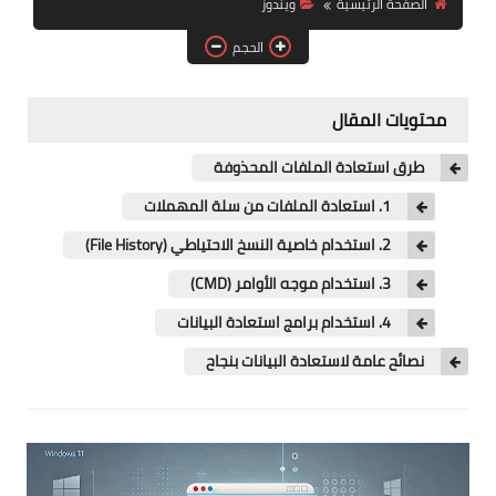
الصفحة الرئيسية
ويندوز
آيفون
الحجم
ويندوز
دروس
محتويات المقال
انترنت
طرق استعادة الملفات المحذوفة
الربح من الانترنت
1. استعادة الملفات من سلة المهملات
2. استخدام خاصية النسخ الاحتياطي (File History)
جوجل
3. استخدام موجه الأوامر (CMD)
فيسبوك
4. استخدام برامج استعادة البيانات
بلوجر
نصائح عامة لاستعادة البيانات بنجاح
مقالات
العاب