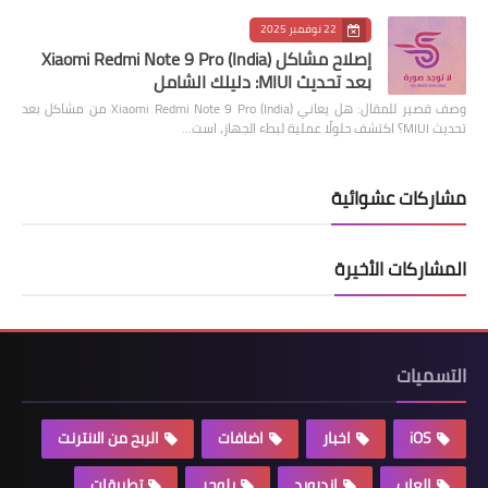
22 نوفمبر 2025
إصلاح مشاكل Xiaomi Redmi Note 9 Pro (India)
بعد تحديث MIUI: دليلك الشامل
وصف قصير للمقال: هل يعاني Xiaomi Redmi Note 9 Pro (India) من مشاكل بعد
تحديث MIUI؟ اكتشف حلولًا عملية لبطء الجهاز، است…
مشاركات عشوائية
المشاركات الأخيرة
التسميات
iOS
اخبار
اضافات
الربح من الانترنت
العاب
اندرويد
بلوجر
تطبيقات