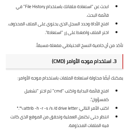
ابحث عن "استعادة ملفاتك باستخدام File History" في
قائمة البحث.
افتح الأداة وحدد السجل الذي يحتوي على الملف المحذوف.
اختر الملف واضغط على زر "استعادة".
تأكد من أن خاصية النسخ الاحتياطي مفعلة مسبقاً.
3. استخدام موجه الأوامر (CMD)
يمكنك أيضًا محاولة استعادة الملفات باستخدام موجه الأوامر:
افتح قائمة البداية واكتب "cmd" ثم اختر "تشغيل
كمسؤول".
اكتب الأمر التالي:
attrib -h -r -s /s /d drive letter:\*.*
انتظر حتى تكتمل العملية وتحقق من الموقع الذي كانت
فيه الملفات المحذوفة.