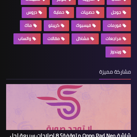
جوجل
حصريات
حماية
دروس
فورمات
فيسبوك
كريبتو
ماك
مراجعات
مشاكل
مقالات
واتساب
ويندوز
مشاركة مميزة
شاشة Oppo Pad Neo متوقفة؟ 8 إصلاحات سريعة لحل