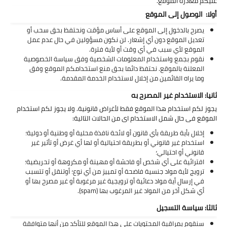
عليكم مغادرة الموقع.
آيفون
أولا: الوصول إلى الموقع
ويندوز
يصرح بالدخول إلى الموقع على أساس مؤقت ونحتفظ بحق سحب أو
تعديل الموقع دون أي إشعار. لن نكون مسؤولين في حال عدم عمل
دروس
الموقع لأي سبب في أي وقت أو لأية فترة.
نقوم بجمع واستخدام المعلومات الشخصية وفق سياسة الخصوصية
المعلنة بالموقع. نحتفظ دائما بحق منع استخدامكم الموقع وفق
انترنت
وما يراه القائمين من إخلال لاستخدام الخدمة المقدمة.
الربح من الانترنت
ثانيا: الاستخدام غير المصرح به
يجوز لكم استخدام هذا الموقع فقط لأغراض قانونية. ولا يجوز لكم استخدام
جوجل
الموقع فى حال شمل الاستخدام اى من الحالات التالية:
إخلال بأية طريقة بأي قانون أو لائحة نافذة محلية أو وطنية أو دولية؛
فيسبوك
استخدام غير قانوني أو بطريقة احتيالية أو لها أي غرض أو تأثير غير
قانوني أو احتيالي؛
افترائية على أي شخص أو فاحشة أو مهينة أو مكروهة أو تحريضية؛
بلوجر
ترويج لأية مواد جنسية فاضحة أو تمييز من أي نوع؛ أوتنقل أو تتسبب
في إرسال أية مواد دعائية أو ترويجية غير مرغوبة أو غير مصرح بها أو
مقالات
أي شكل أخر من المواد غير المرغوب بها (spam).
ثالثا: سياسة التسجيل
العاب
سنقوم بمراقبة المحتويات على هذا الموقع للتأكد من أنها متوافقة