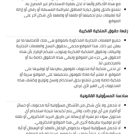
تطبيقات
مع هذه الأحكام وأنها لا تخل بفقرة الاستخدام غير المصرح به.
نتمتع بالحق وفق خيارنا المطلق لمراقبة المسبقة أو رفض أو إزالة
أية تعليقات يتم تحميلها أو نقلها أو وضعها بأي شكل آخر على
العملات الرقمية
الموقع.
رابعا: حقوق الملكية الفكرية
جميع العلامات التجارية المذكورة بالموقع هى ملك لأصحابها ما لم
يعلن غير ذلك، هذا الموقع محمي بحقوق النسخ والعلامات التجارية
والبيانات وحقوق الملكية الفكرية ويتوجب عليكم الإقرار بأن هذه
الحقوق هي جزء من الموقع وتبقى هذه الحقوق خاصة بنا أو
بالمرخصين لنا.
لن ندعي ملكية أية محتويات تقومون بطرحها أو توفيرها على
الموقع. لا تعتبر أية مادة تقومون بتحميلها على الموقع سرية أو
ملكية خاصة ونحن نتمتع بحق استخدام ونسخ وتوزيع وكشف هذه
المحتويات إلى الغير لأي غرض.
سادسا: المسؤولية القانونية
لا نتحمل ولا بأي شكل من الأشكال مسؤولية أية محتويات أو خسائر
أو أضرار من أي نوع كانت والتي يتم تكبدها نتيجة استخدام أي
محتوى سواء تم نشره أو إرساله عن طريق البريد الالكتروني أو نقله
أو تم توفيره بطريقة أخرى في هذا الموقع الالكتروني.
لا نتحمل مسؤولية (سواء بخصوص الإخلال بالعقد أو الإهمال أو أية
مسؤولية أخرى تنشأ بموجب أو بخصوص استخدامكم للموقع