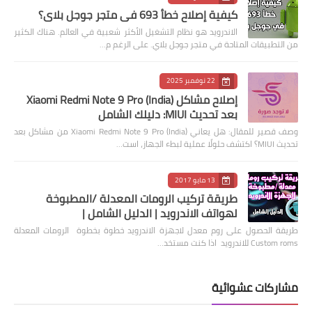
كيفية إصلاح خطأ 693 في متجر جوجل بلاي؟
الاندرويد هو نظام التشغيل الأكثر شعبية في العالم. هناك الكثير
من التطبيقات المتاحة في متجر جوجل بلاي. على الرغم م…
22 نوفمبر 2025
إصلاح مشاكل Xiaomi Redmi Note 9 Pro (India)
بعد تحديث MIUI: دليلك الشامل
وصف قصير للمقال: هل يعاني Xiaomi Redmi Note 9 Pro (India) من مشاكل بعد
تحديث MIUI؟ اكتشف حلولًا عملية لبطء الجهاز، است…
13 مايو 2017
طريقة تركيب الرومات المعدلة /المطبوخة
لهواتف الاندرويد | الدليل الشامل |
طريقة الحصول على روم معدل لاجهزة الاندرويد خطوة بخطوة الرومات المعدلة
Custom roms للاندرويد اذا كنت مستخد…
مشاركات عشوائية