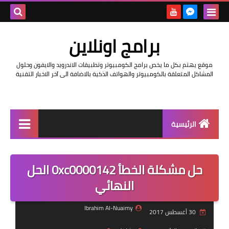
بحث هذه
برامج اونلاين
المدونة
موقع يهتم بكل ما يخص برامج الكومبيوتر وتطبيقات الاندرويد والايفون وحلول
الإلكتروني
المشاكل المتعلقة بالكومبيوتر والهواتف الذكية بالاضافة الى آخر الاخبار التقنية
الرئيسية
اخبار
حل مشكلة الخطأ 0xc0000142 الحل
مراجعات
النهائي
حماية
Ibrahim Al-Nuaimy
30 أغسطس 2017
اندرويد