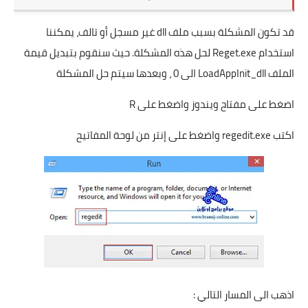
قد تكون المشكلة بسبب ملف dll غير مسجل أو تالف، يمكننا
استخدام Reget.exe لحل هذه المشكلة. حيث سنقوم بتبديل قيمة
الملف LoadAppInit_dll الى 0 ، وبعدها سيتم حل المشكلة
اضغط على مفتاح ويندوز واضغط على R
اكتب regedit.exe واضغط على إنتر من لوحة المفاتيح
اذهب الى المسار التالي :