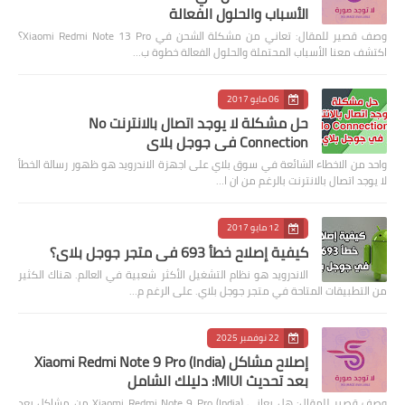
الأسباب والحلول الفعالة
وصف قصير للمقال: تعاني من مشكلة الشحن في Xiaomi Redmi Note 13 Pro؟
اكتشف معنا الأسباب المحتملة والحلول الفعالة خطوة ب…
06 مايو 2017
حل مشكلة لا يوجد اتصال بالانترنت No
Connection في جوجل بلاي
واحد من الاخطاء الشائعة في سوق بلاي على اجهزة الاندرويد هو ظهور رسالة الخطأ
لا يوجد اتصال بالانترنت بالرغم من ان ا…
12 مايو 2017
كيفية إصلاح خطأ 693 في متجر جوجل بلاي؟
الاندرويد هو نظام التشغيل الأكثر شعبية في العالم. هناك الكثير
من التطبيقات المتاحة في متجر جوجل بلاي. على الرغم م…
22 نوفمبر 2025
إصلاح مشاكل Xiaomi Redmi Note 9 Pro (India)
بعد تحديث MIUI: دليلك الشامل
وصف قصير للمقال: هل يعاني Xiaomi Redmi Note 9 Pro (India) من مشاكل بعد