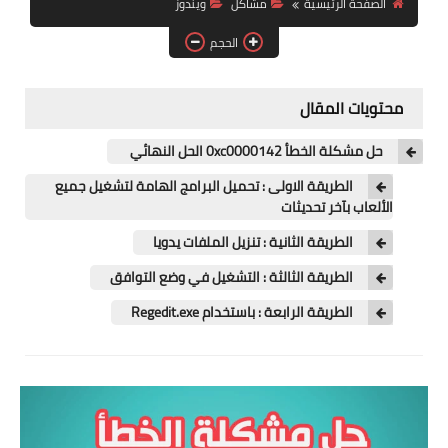
الصفحة الرئيسية
مشاكل
ويندوز
آيفون
الحجم
ويندوز
دروس
محتويات المقال
انترنت
حل مشكلة الخطأ 0xc0000142 الحل النهائي
الربح من الانترنت
الطريقة الاولى : تحميل البرامج الهامة لتشغيل جميع
الألعاب بآخر تحديثات
جوجل
الطريقة الثانية : تنزيل الملفات يدويا
فيسبوك
الطريقة الثالثة : التشغيل في وضع التوافق
الطريقة الرابعة : باستخدام Regedit.exe
بلوجر
مقالات
العاب