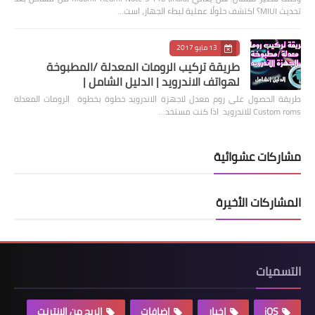
تحديث MIUI؟ اكتشف حلولًا عملية لبطء الجهاز، است…
13 مايو 2017
طريقة تركيب الرومات المعدلة /المطبوخة
لهواتف الاندرويد | الدليل الشامل |
طريقة الحصول على روم معدل لاجهزة الاندرويد خطوة بخطوة الرومات المعدلة
Custom roms للاندرويد اذا كنت مستخد…
مشاركات عشوائية
المشاركات الأخيرة
التسميات
iOS
اخبار
اضافات
الربح من الانترنت