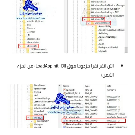
الآن انقر نقرا مزدوجا فوق LoadAppInit_Dll (من الجزء
الأيمن)