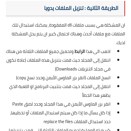
الطريقة الثانية : تنزيل الملفات يدويا
ان المشكلة هي بسبب ملفات dll المفقودة، يمكنك استبدال تلك
الملفات مع ملفات أحدث وهناك احتمال كبير ان يتم يحل المشكلة
لديك.
اذهب الى هذا
الرابط
وتحميل جميع الملفات الثلاثة من هناك
انتقل إلى المجلد حيث قمت بتنزيل هذه الملفات (عادة تكون
في مجلد التنزيلات Downloads)
انسخ الملفات (انقر بزر الماوس الأيمن وحدد نسخ copy)
انتقل إلى المجلد حيث قمت بتثبيت البرنامج او اللعبة الذي
يظهر هذا الخطأ
انقر بزر الماوس الأيمن في هذا المجلد وحدد لصق Paste
إذا كان يسأل ما إذا كان سيتم استبدال الملفات أو تخطيها،
حدد استبدال الملفات replace the files
كرر هذه العملية لجميع الملفات الثلاثة التي قمت بتنزيلها