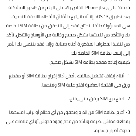
خدمة" على جهاز iPhone الخاص بك. على الرغم من ظهور المشكلة
بعد تطبيق iOS 13 ، إلا أنه لا يتبع دائمًا أن الأخطاء اللاحقة للتحديث
هي المسؤولة دائمًا. تحتاج فقط إلى التحقق من بطاقة SIM الخاصة
بك والتأكد من تثبيتها بشكل صحيح وخالية من الأوساخ والتآكل. تأكد
من تنفيذ الخطوات المذكورة أدناه بعناية. وإلا ، فقد ينتهي بك الأمر
إلى إتلاف بطاقة SIM الخاصة بك:
كيفية إعادة مقعد بطاقة SIM بشكل صحيح :
1- أثناء إيقاف تشغيل هاتفك ، أدخل أداة إخراج بطاقة SIM أو مقطع
ورق في الفتحة الصغيرة لفتح علبة SIM وفتحها.
2- ادفع درج SIM برفق حتى يفتح.
3- أخرج بطاقة SIM من الدرج وتحقق من أي حطام أو تراب. امسحها
بقطعة قماش نظيفة وتأكد من عدم وجود خدوش أو أي علامات على
حدوث أضرار جسدية.