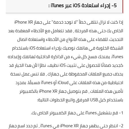
5- إجراء استعادة iOS عبر iTunes :
إذا كنت لا تزال تتلقى خطأ "لا توجد خدمة" على جهاز iPhone XR
الخاص بك حتى هذه المرحلة ، فقد تتعامل مع الأخطاء المعقدة بعد
التحديث. للقضاء على هذه الأنواع من الأخطاء واستعادة اتصال
الشبكة الخلوية في هاتفك نوصيك بإجراء استعادة iOS باستخدام
iTunes. يمنحك مسح كل شيء من الذاكرة الداخلية لهاتفك وإعداده
كجديد ضمانًا للحصول على تثبيت iOS نظيف. نظرًا لأن هذا الخيار قد
يحذف جميع الملفات المحفوظة على جهازك ، فلا تنس عمل نسخة
احتياطية من هذه الملفات على iCloud أو iTunes مسبقًا. بمجرد
تأمين هذه الملفات ، قم بتوصيل جهاز iPhone XR بالكمبيوتر
باستخدام كبل USB المرفق واتبع الخطوات التالية:
1- قم بتشغيل iTunes على جهاز الكمبيوتر الخاص بك.
2- انتظر حتى يظهر جهاز iPhone XR في iTunes ، ثم حدد اسم جهاز