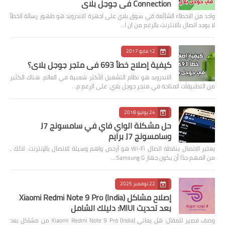
Connection في جوجل بلاي
واحد من الاخطاء الشائعة في سوق بلاي على اجهزة الاندرويد هو ظهور رسالة الخطأ
لا يوجد اتصال بالانترنت بالرغم من ان ا…
12 مايو 2017
كيفية إصلاح خطأ 693 في متجر جوجل بلاي؟
الاندرويد هو نظام التشغيل الأكثر شعبية في العالم. هناك الكثير
من التطبيقات المتاحة في متجر جوجل بلاي. على الرغم م…
24 يوليو 2018
حل مشكلة الواي فاي في سامسونج J7
وسامسونج J7 برايم
يعتبر الاتصال بنقطة اتصال Wi-Fi هو أرخص واهم وسيلة للاتصال بالإنترنت. لذلك ،
من المهم جدًا أن يكون جهاز Samsung G…
22 نوفمبر 2025
إصلاح مشاكل Xiaomi Redmi Note 9 Pro (India)
بعد تحديث MIUI: دليلك الشامل
وصف قصير للمقال: هل يعاني Xiaomi Redmi Note 9 Pro (India) من مشاكل بعد