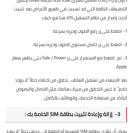
التطبيقات التالفة التي قد تسببت في ظهور الأعراض بعد تثبيت
أحدث إصدار من نظام التشغيل iOS. هنا هو كيف:
1- اضغط على زر رفع الصوت وحرره بسرعة .
2- اضغط على زر خفض مستوى الصوت وحرره بسرعة .
3- ثم ، اضغط مع الاستمرار على زر Side / Power حتى يظهر شعار
Apple.
بعد الانتهاء من تشغيل الهاتف ، تحقق من اختفاء خطأ "لا يوجد
خادم". لا تنس التحقق من ميزات هاتفك مثل الاتصال والنصوص
للتأكد من استعادة الخدمات والوظائف بالكامل.
3- إزالة وإعادة تثبيت بطاقة SIM الخاصة بك :
يمكن أن تؤدي بطاقة SIM المعيبة أو التالفة إلى حدوث خطأ "لا توجد