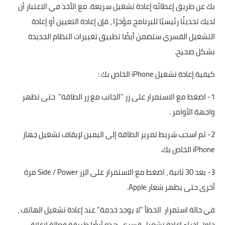
بك عن طريق إعطائه إعادة تشغيل سريعة. مع الأخذ في الاعتبار أن
لديك تحديثًا رئيسيًا للبرنامج مؤخرًا ، فإن إعادة التعيين أو إعادة
التشغيل القسري ستضمن أيضًا تطبيق تغييرات النظام الجديدة
بشكل صحيح.
كيفية إعادة تشغيل iPhone الخاص بك :
1- اضغط مع الاستمرار على زر "الجانب مع زر الطاقة" حتى تظهر
واجهة الأوامر .
2- ثم اسحب شريط تمرير الطاقة إلى اليمين لإيقاف تشغيل جهاز
iPhone الخاص بك.
3- بعد 30 ثانية ، اضغط مع الاستمرار على الزر Side / Power مرة
أخرى حتى يظهر شعار Apple.
في حالة استمرار الخطأ "لا يوجد خدمة" عند إعادة تشغيل الهاتف ،
حاول إجراء إعادة تشغيل قسري. هذه أيضًا طريقة فعالة لإغلاق