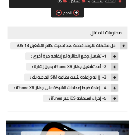
الصفحة الرئيسية
مشاكل
iOS
آيفون
الحجم
ويندوز
دروس
محتويات المقال
انترنت
حل مشكلة لاتوجد خدمة بعد تحديث نظام التشغيل iOS 13
الربح من الانترنت
1- تشغيل وضع الطائرة ثم إيقافه مرة أخرى :
2- أعد تشغيل جهاز iPhone XR بدون إشارة :
جوجل
3- إزالة وإعادة تثبيت بطاقة SIM الخاصة بك :
فيسبوك
4- إعادة ضبط إعدادات الشبكة على جهاز iPhone XR :
بلوجر
5- إجراء استعادة iOS عبر iTunes :
مقالات
العاب