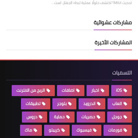
تحديث MIUI؟ اكتشف حلولًا عملية لبطء الجهاز، است…
مشاركات عشوائية
المشاركات الأخيرة
التسميات
iOS
اخبار
اضافات
الربح من الانترنت
العاب
اندرويد
بلوجر
تطبيقات
جوجل
حصريات
حماية
دروس
فورمات
فيسبوك
كريبتو
ماك