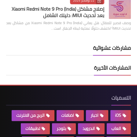
22 نوفمبر 2025
إصلاح مشاكل Xiaomi Redmi Note 9 Pro (India)
بعد تحديث MIUI: دليلك الشامل
وصف قصير للمقال: هل يعاني Xiaomi Redmi Note 9 Pro (India) من مشاكل بعد
تحديث MIUI؟ اكتشف حلولًا عملية لبطء الجهاز، است…
مشاركات عشوائية
المشاركات الأخيرة
التسميات
iOS
اخبار
اضافات
الربح من الانترنت
العاب
اندرويد
بلوجر
تطبيقات