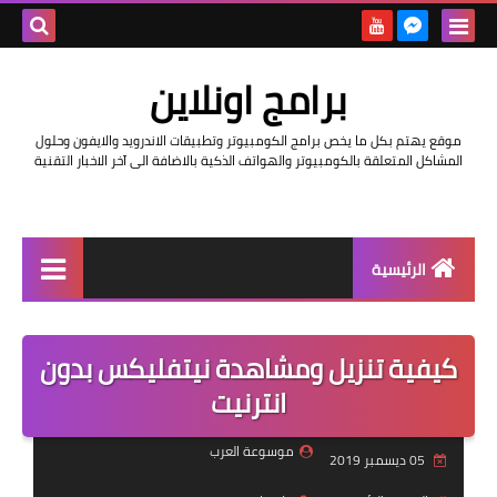
بحث هذه
برامج اونلاين
المدونة
موقع يهتم بكل ما يخص برامج الكومبيوتر وتطبيقات الاندرويد والايفون وحلول
الإلكتروني
المشاكل المتعلقة بالكومبيوتر والهواتف الذكية بالاضافة الى آخر الاخبار التقنية
الرئيسية
اخبار
كيفية تنزيل ومشاهدة نيتفليكس بدون
مراجعات
انترنيت
حماية
موسوعة العرب
05 ديسمبر 2019
اندرويد