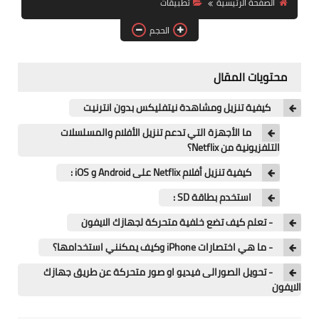
الصفحة الرئيسية
تطبيقات
آيفون
الحجم
ويندوز
دروس
محتويات المقال
انترنت
كيفية تنزيل ومشاهدة نيتفليكس بدون انترنيت
الربح من الانترنت
ما الأجهزة التي تدعم تنزيل الأفلام والمسلسلات
التلفزيونية من Netflix؟
جوجل
كيفية تنزيل أفلام Netflix على Android و iOS :
فيسبوك
استخدم بطاقة SD :
- تعلم كيف تضع خلفية متحركة لجهازك الايفون
بلوجر
- ما هي اختصارات iPhone وكيف يمكنني استخدامها؟
مقالات
- تحويل الصورالى فيديو او صور متحركة عن طريق جهازك
الايفون
العاب