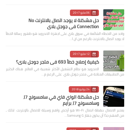
06 مايو 2017
حل مشكلة لا يوجد اتصال بالانترنت No
Connection في جوجل بلاي
واحد من الاخطاء الشائعة في سوق بلاي على اجهزة الاندرويد هو ظهور رسالة الخطأ
لا يوجد اتصال بالانترنت بالرغم من ان ا…
12 مايو 2017
كيفية إصلاح خطأ 693 في متجر جوجل بلاي؟
الاندرويد هو نظام التشغيل الأكثر شعبية في العالم. هناك الكثير
من التطبيقات المتاحة في متجر جوجل بلاي. على الرغم م…
24 يوليو 2018
حل مشكلة الواي فاي في سامسونج J7
وسامسونج J7 برايم
يعتبر الاتصال بنقطة اتصال Wi-Fi هو أرخص واهم وسيلة للاتصال بالإنترنت. لذلك ،
من المهم جدًا أن يكون جهاز Samsung G…