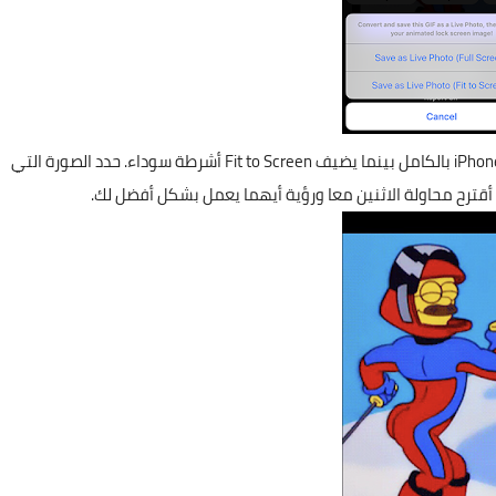
تعمل الشاشة الكاملة على اقتصاص GIF ، بحيث تشغل شاشة iPhone بالكامل بينما يضيف Fit to Screen أشرطة سوداء. حدد الصورة التي