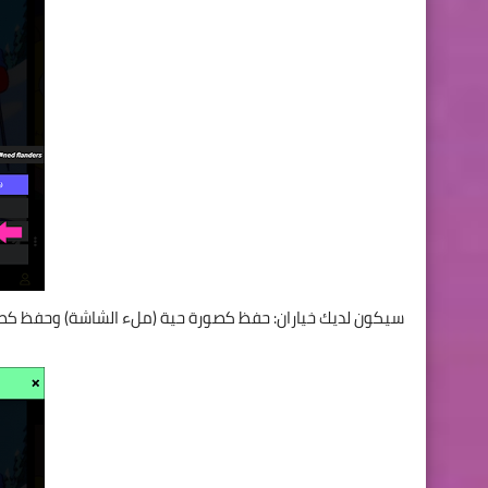
سيكون لديك خياران: حفظ كصورة حية (ملء الشاشة) وحفظ كصو