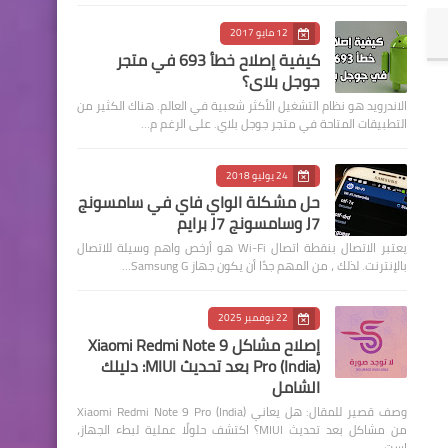
12 مايو 2017
كيفية إصلاح خطأ 693 في متجر
جوجل بلاي؟
الاندرويد هو نظام التشغيل الأكثر شعبية في العالم. هناك الكثير من
التطبيقات المتاحة في متجر جوجل بلاي. على الرغم م…
24 يوليو 2018
حل مشكلة الواي فاي في سامسونج
J7 وسامسونج J7 برايم
يعتبر الاتصال بنقطة اتصال Wi-Fi هو أرخص واهم وسيلة للاتصال
بالإنترنت. لذلك ، من المهم جدًا أن يكون جهاز Samsung G…
22 نوفمبر 2025
إصلاح مشاكل Xiaomi Redmi Note 9
Pro (India) بعد تحديث MIUI: دليلك
الشامل
وصف قصير للمقال: هل يعاني Xiaomi Redmi Note 9 Pro (India)
من مشاكل بعد تحديث MIUI؟ اكتشف حلولًا عملية لبطء الجهاز،
است…