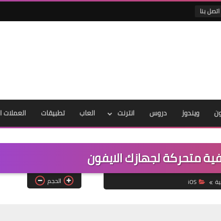
اتصل بنا
ون
ويندوز
دروس
انترنت
العاب
تطبيقات
العملات ا
ية متحركة لجهازك الايفون
الحجم
ية
iOS