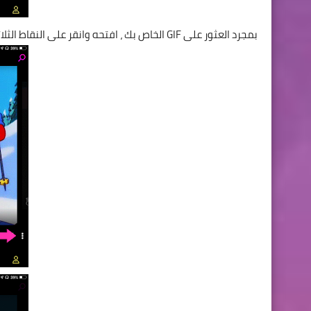
بمجرد العثور على GIF الخاص بك ، افتحه وانقر على النقاط الثلاثة الصغيرة في الركن الأيمن السفلي. بعد ذلك ، حدد "تحويل إلى صورة حية".