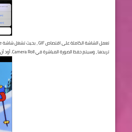
تريدها ، وسيتم حفظ الصورة المباشرة في Camera Roll. أود أن أقترح محاولة الاثنين معا ورؤية أيهما يعمل بشكل أفضل لك.