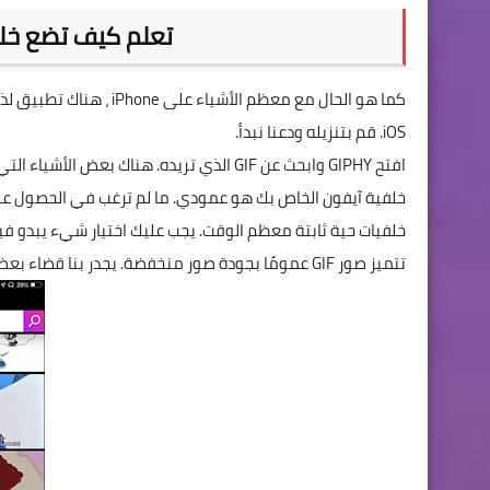
تعلم كيف تضع خلف
iOS. قم بتنزيله ودعنا نبدأ.
افتح GIPHY وابحث عن GIF الذي تريده. هناك بعض الأشياء التي يجب وضعها في الاعتبار :
خلفية آيفون الخاص بك هو عمودي. ما لم ترغب في الحصول على GIF صغير جدًا أو كبير جدًا ، فيجب عليك البحث عن شيء رأسي 
خلفيات حية ثابتة معظم الوقت. يجب عليك اختيار شيء يبدو فيه ال
تتميز صور GIF عمومًا بجودة صور منخفضة. يجدر بنا قضاء بعض الوقت في العثور على شيء عالي الجودة. سوف تبدو أفضل بكثير.