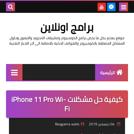
بحث هذه
برامج اونلاين
المدونة
موقع يهتم بكل ما يخص برامج الكومبيوتر وتطبيقات الاندرويد والايفون وحلول
الإلكتروني
المشاكل المتعلقة بالكومبيوتر والهواتف الذكية بالاضافة الى آخر الاخبار التقنية
الرئيسية
اخبار
كيفية حل مشكلات iPhone 11 Pro Wi-
مراجعات
Fi
حماية
04 ديسمبر 2019
Bouguerra walla
اندرويد