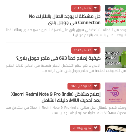
06 مايو 2017
حل مشكلة لا يوجد اتصال بالانترنت No
Connection في جوجل بلاي
واحد من الاخطاء الشائعة في سوق بلاي على اجهزة الاندرويد هو ظهور رسالة الخطأ
لا يوجد اتصال بالانترنت بالرغم من ان ا…
12 مايو 2017
كيفية إصلاح خطأ 693 في متجر جوجل بلاي؟
الاندرويد هو نظام التشغيل الأكثر شعبية في العالم. هناك الكثير
من التطبيقات المتاحة في متجر جوجل بلاي. على الرغم م…
22 نوفمبر 2025
إصلاح مشاكل Xiaomi Redmi Note 9 Pro (India)
بعد تحديث MIUI: دليلك الشامل
وصف قصير للمقال: هل يعاني Xiaomi Redmi Note 9 Pro (India) من مشاكل بعد
تحديث MIUI؟ اكتشف حلولًا عملية لبطء الجهاز، است…
24 يوليو 2018