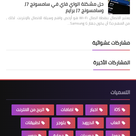
حل مشكلة الواي فاي في سامسونج J7
وسامسونج J7 برايم
يعتبر الاتصال بنقطة اتصال Wi-Fi هو أرخص واهم وسيلة للاتصال بالإنترنت. لذلك ،
من المهم جدًا أن يكون جهاز Samsung G…
مشاركات عشوائية
المشاركات الأخيرة
التسميات
iOS
اخبار
اضافات
الربح من الانترنت
العاب
اندرويد
بلوجر
تطبيقات
جوجل
حصريات
حماية
دروس