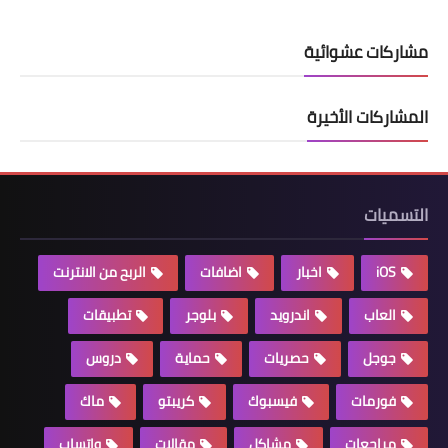
مشاركات عشوائية
المشاركات الأخيرة
التسميات
iOS
اخبار
اضافات
الربح من الانترنت
العاب
اندرويد
بلوجر
تطبيقات
جوجل
حصريات
حماية
دروس
فورمات
فيسبوك
كريبتو
ماك
مراجعات
مشاكل
مقالات
واتساب