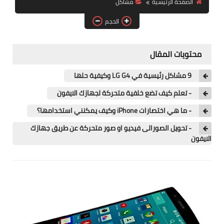
الصفحة الرئيسية
مشاكل
آيفون
الحجم
ويندوز
دروس
محتويات المقال
انترنت
9 مشاكل رئيسية في LG G4 وكيفية حلها
الربح من الانترنت
- تعلم كيف تضع خلفية متحركة لجهازك الايفون
- ما هي اختصارات iPhone وكيف يمكنني استخدامها؟
جوجل
- تحويل الصورالى فيديو او صور متحركة عن طريق جهازك
فيسبوك
الايفون
بلوجر
مقالات
العاب