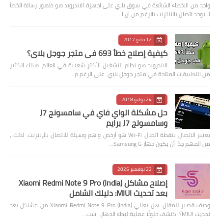
واحد من الاخطاء الشائعة في سوق بلاي على اجهزة الاندرويد هو ظهور رسالة الخطأ
لا يوجد اتصال بالانترنت بالرغم من ان ا…
12 مايو 2017
كيفية إصلاح خطأ 693 في متجر جوجل بلاي؟
الاندرويد هو نظام التشغيل الأكثر شعبية في العالم. هناك الكثير
من التطبيقات المتاحة في متجر جوجل بلاي. على الرغم م…
24 يوليو 2018
حل مشكلة الواي فاي في سامسونج J7
وسامسونج J7 برايم
يعتبر الاتصال بنقطة اتصال Wi-Fi هو أرخص واهم وسيلة للاتصال بالإنترنت. لذلك ،
من المهم جدًا أن يكون جهاز Samsung G…
22 نوفمبر 2025
إصلاح مشاكل Xiaomi Redmi Note 9 Pro (India)
بعد تحديث MIUI: دليلك الشامل
وصف قصير للمقال: هل يعاني Xiaomi Redmi Note 9 Pro (India) من مشاكل بعد
تحديث MIUI؟ اكتشف حلولًا عملية لبطء الجهاز، است…