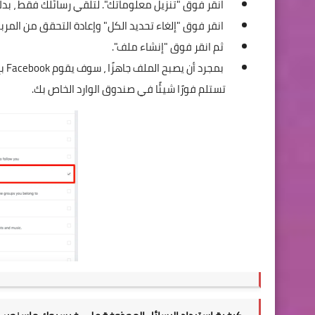
انقر فوق "تنزيل معلوماتك". لتلقي رسائلك فقط ، بدلاً
انقر فوق "إلغاء تحديد الكل" وإعادة التحقق من المربع
ثم انقر فوق "إنشاء ملف".
بمج
تستلم فورًا شيئًا في صندوق الوارد الخاص بك.