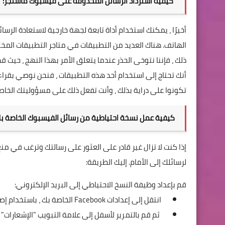
كيفية استرداد الرسائل المحذوفة على فيسبوك ماسنجر:
أخيرًا ، يمكنك استخدام أداة تابعة لجهة خارجية لاستعادة الرسائ
الهاتف. هناك العديد من التطبيقات في متاجر التطبيقات المخ
ذلك ، فإننا نتوخى الحذر عندما يتعلق الأمر بهذا النهج ، حيث ق
أنك تحتاج إلى استخدام أحد هذه التطبيقات ، فنحن نوصي بقراء
تكونوا على دراية بذلك ، وأنت تفعل ذلك على مسؤوليتك الخاص
كيفية عمل نسخة احتياطية من رسائل الفيسبوك الخاصة بك
إذا كنت لا تزال غير قادر على العثور على رسالتك وترغب في
لرسائلك إلى الأمام. إليك الطريقة:
قم بإعداد وظيفة النسخ الاحتياطي إلى البريد الإلكتروني:
انتقل إلى
إعدادات
Facebook الخاصة بك ، باستخدام إصدار سطح المكتب.
ثم قم بالتمرير لأسفل إلى علامة التبويب "الإشعارات" .