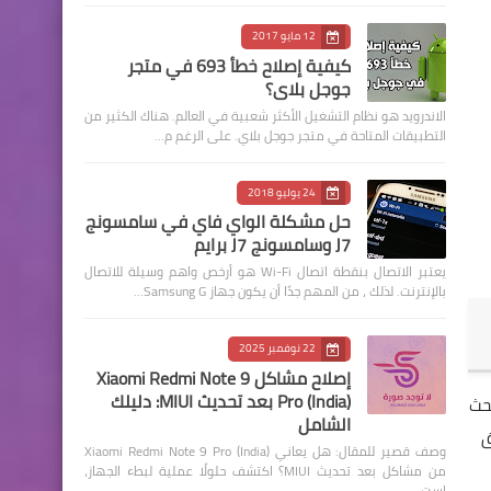
12 مايو 2017
كيفية إصلاح خطأ 693 في متجر
جوجل بلاي؟
الاندرويد هو نظام التشغيل الأكثر شعبية في العالم. هناك الكثير من
التطبيقات المتاحة في متجر جوجل بلاي. على الرغم م…
24 يوليو 2018
حل مشكلة الواي فاي في سامسونج
J7 وسامسونج J7 برايم
يعتبر الاتصال بنقطة اتصال Wi-Fi هو أرخص واهم وسيلة للاتصال
بالإنترنت. لذلك ، من المهم جدًا أن يكون جهاز Samsung G…
22 نوفمبر 2025
إصلاح مشاكل Xiaomi Redmi Note 9
Pro (India) بعد تحديث MIUI: دليلك
حث
الشامل
ق
وصف قصير للمقال: هل يعاني Xiaomi Redmi Note 9 Pro (India)
من مشاكل بعد تحديث MIUI؟ اكتشف حلولًا عملية لبطء الجهاز،
است…