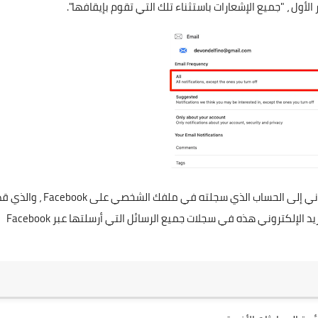
ر الأول ، "جميع الإشعارات باستثناء تلك التي تقوم بإيقافها".
يرجى العلم أن هذا سيرسل جميع إشعاراتك كرسائل بريد إلكتروني إلى الحساب الذي سجلته في ملفك الشخصي على Facebook ،
يكون كثيرًا بالنسبة للبعض! ومع ذلك ، سيتم تضمين رسائل البريد الإلكتروني هذه في سجلات جميع الرسائل التي أرسلتها عبر Facebook