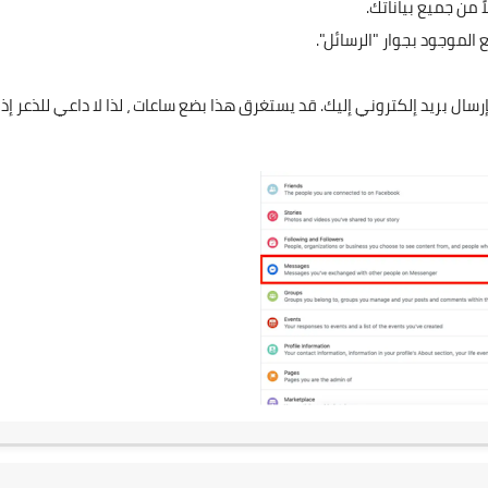
 من جميع بياناتك.
 الموجود بجوار "الرسائل".
رد أن يصبح الملف جاهزًا ، سوف يقوم Facebook بإرسال بريد إلكتروني إليك. قد يستغرق هذا بضع ساعات ، لذا لا داعي للذعر إ