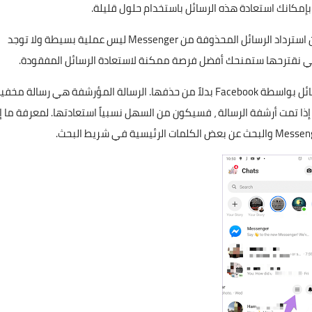
مكانك استعادة هذه الرسائل باستخدام حلول قليلة.
قبل الشروع في السعي للبحث عن الملفات ، تجدر الإشارة إلى أن استرداد الرسائل المحذوفة من Messenger ليس عملية بسيطة ولا توجد
لتي نقترحها ستمنحك أفضل فرصة ممكنة لاستعادة الرسائل المفقودة.
كأولوية ، من المهم أولاً التحقق مما إذا كان قد تم أرشفة الرسائل بواسطة Facebook بدلاً من حذفها. الرسالة المؤرشفة هي رسالة مخ
إذا تمت أرشفة الرسالة ، فسيكون من السهل نسبياً استعادتها. لمعرفة ما إذ