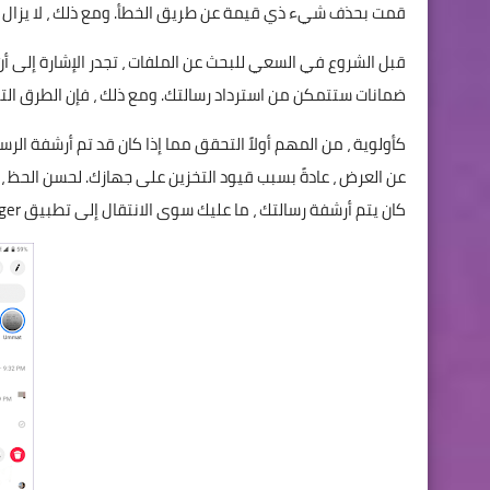
قمت بحذف شيء ذي قيمة عن طريق الخطأ. ومع ذلك ، لا يزال بإ
ضمانات ستتمكن من استرداد رسالتك. ومع ذلك ، فإن الطرق ا
عن العرض ، عادةً بسبب قيود التخزين على جهازك. لحسن الحظ ، 
كان يتم أرشفة رسالتك ، ما عليك سوى الانتقال إلى تطبيق Messenger والبحث عن بعض الكلمات الرئيسية في شريط البحث.