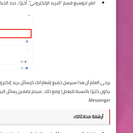
انقر لتوسيع قسم "البريد الإلكتروني". أخيرًا ، حدد الخيا
Messenger.
أرشفة محادثاتك: