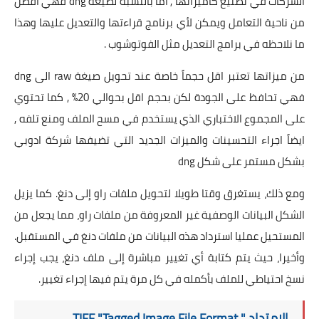
الشركات في تصنيع كاميراتها , اما بالنسبة لصيغة dng فهي افضل
من ناحية التعامل ويمكن لأي برنامج قراءتها والتعديل عليها وهذا
ما نلاحظه في برامج التعديل مثل الفوتوشوب .
من ميزاتها تعتبر اقل حجماً خاصة عند تحويل صيغة raw الى dng
فهي تحافظ على الجودة لكن بحجم اقل بحوالي 20% , كما تحتوي
على المجموع الاختباري الذي يستخدم في مسح الملف ومنع تلفه ,
ايضاً اجراء التحسينات والميزات الجديد التي تضيفها شركة ادوبي
بشكل مستمر على شكل dng
ومع ذلك، يستغرق وقتا طويلا لتحويل ملفات راو إلى دنغ. كما يزيل
الشكل البيانات الوصفية غير المعروفة من ملفات راو، مما يجعل من
المستحيل عمليا استرداد هذه البيانات من ملفات دنغ في المستقبل.
وأخيرا، حيث يتم كتابة أي تغيير مباشرة إلى ملف دنغ، يجب إجراء
نسخ احتياطي للملف بأكمله في كل مرة يتم فيها إجراء تغيير.
الامتداد " TIFF "Tagged Image File Format