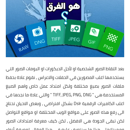
تطبيقات
العملات الرقمية
بعد التقاط الصور الشخصية او لأجل الديكورات او البومات الصور التي
يستخدمها اغلب المصورين في الحفلات والاعراس , نقوم عادة بحفظ
ملفات الصور بصيغ مختلفة ولكل امتداد عمل خاص واهم الصيغ
المستخدمة هي " TIFF, JPEG, PNG, DNG " والتي عادة ما نجدها في
اغلب الكاميرات الرقمية
Dslr
بشكل افتراضي , وبعض الاحيان تحتاج
الى رفع هذه الصور على مواقع الويب المختلفة او مواقع التواصل
لكن تبقى الجودة هي الافضل , لكن كيف معرفة امتدادات الصور
ومميزاتها ... هذا ما سنتعرف عليه في هذا المقال لمعرفة أنواع