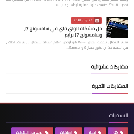
تحديث MIUI؟ اكتشف حلولًا عملية لبطء الجهاز، است…
24 يوليو 2018
حل مشكلة الواي فاي في سامسونج J7
وسامسونج J7 برايم
يعتبر الاتصال بنقطة اتصال Wi-Fi هو أرخص واهم وسيلة للاتصال بالإنترنت. لذلك ،
من المهم جدًا أن يكون جهاز Samsung G…
مشاركات عشوائية
المشاركات الأخيرة
التسميات
iOS
اخبار
اضافات
الربح من الانترنت