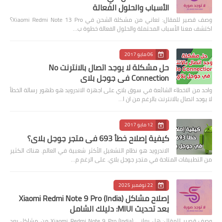
الأسباب والحلول الفعالة
وصف قصير للمقال: تعاني من مشكلة الشحن في Xiaomi Redmi Note 13 Pro؟
اكتشف معنا الأسباب المحتملة والحلول الفعالة خطوة ب…
06 مايو 2017
حل مشكلة لا يوجد اتصال بالانترنت No
Connection في جوجل بلاي
واحد من الاخطاء الشائعة في سوق بلاي على اجهزة الاندرويد هو ظهور رسالة الخطأ
لا يوجد اتصال بالانترنت بالرغم من ان ا…
12 مايو 2017
كيفية إصلاح خطأ 693 في متجر جوجل بلاي؟
الاندرويد هو نظام التشغيل الأكثر شعبية في العالم. هناك الكثير
من التطبيقات المتاحة في متجر جوجل بلاي. على الرغم م…
22 نوفمبر 2025
إصلاح مشاكل Xiaomi Redmi Note 9 Pro (India)
بعد تحديث MIUI: دليلك الشامل
وصف قصير للمقال: هل يعاني Xiaomi Redmi Note 9 Pro (India) من مشاكل بعد