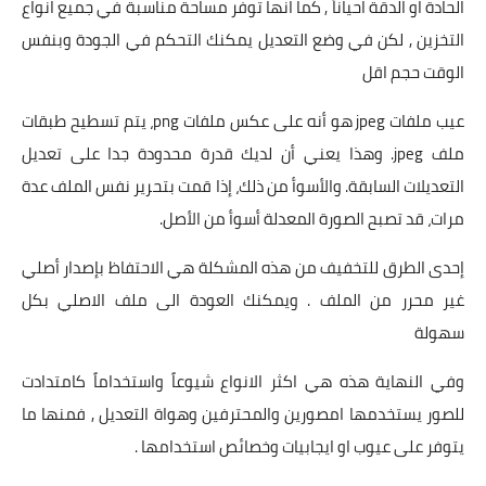
الحادة او الدقة احياناً , كما انها توفر مساحة مناسبة في جميع انواع
التخزين , لكن في وضع التعديل يمكنك التحكم في الجودة وبنفس
الوقت حجم اقل
عيب ملفات jpeg هو أنه على عكس ملفات png، يتم تسطيح طبقات
ملف jpeg. وهذا يعني أن لديك قدرة محدودة جدا على تعديل
التعديلات السابقة. والأسوأ من ذلك، إذا قمت بتحرير نفس الملف عدة
مرات، قد تصبح الصورة المعدلة أسوأ من الأصل.
إحدى الطرق للتخفيف من هذه المشكلة هي الاحتفاظ بإصدار أصلي
غير محرر من الملف . ويمكنك العودة الى ملف الاصلي بكل
سهولة
وفي النهاية هذه هي اكثر الانواع شيوعاً واستخداماً كامتدادت
للصور يستخدمها امصورين والمحترفين وهواة التعديل , فمنها ما
يتوفر على عيوب او ايجابيات وخصائص استخدامها .