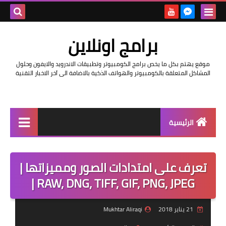
بحث هذه
برامج اونلاين
المدونة
موقع يهتم بكل ما يخص برامج الكومبيوتر وتطبيقات الاندرويد والايفون وحلول
الإلكتروني
المشاكل المتعلقة بالكومبيوتر والهواتف الذكية بالاضافة الى آخر الاخبار التقنية
الرئيسية
اخبار
تعرف على امتدادات الصور ومميزاتها |
مراجعات
RAW, DNG, TIFF, GIF, PNG, JPEG |
حماية
21 يناير 2018
Mukhtar Aliraqi
اندرويد