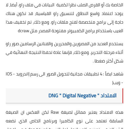
الخاصة بك أو القرص الصلب نظرا لكمية البيانات في ملف راو. أيضا، لا
يوجد اعتماد واسع النطاق لتنسيق راو القياسية، قد تكون هناك
حاجة إلى برامج متخصصة لفتح ملفات راو. ومع ذلك، تم تخفيف هذا
العيب باستخدام برامج الكمبيوتر مفتوحة المصدر مثل dcraw
يستخدم العديد من المصورين والمحررين والفنانين الرسامين صور راو
أثناء مرحلة التحرير. ومع ذلك، فإنها عادة تحفظ النتيجة النهائية في
شكل أكثر ضغطا .
شاهد ايضاً :
4 تطبيقات مجانية لتحويل الصور الى رسم |اندرويد - IOS
- ويب|
الامتداد " DNG " Digital Negative
هذه الامتداد يعتبر مماثل لصيغة Raw لكن العكس ان الصيغة
السابقة تعتمد على نوع الكاميرا وبرنامج الخاص الذي تضعه