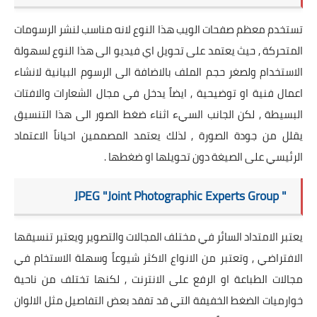
تستخدم معظم صفحات الويب هذا النوع لانه مناسب لنشر الرسومات
المتحركة , حيث يعتمد على تحويل اي فيديو الى هذا النوع لسهولة
الاستخدام ولصغر حجم الملف بالاضافة الى الرسوم البيانية لانشاء
اعمال فنية او توضيحية , ايضاً يدخل في مجال الشعارات والافتات
البسيطة , لكن الجانب السيء اثناء ضغط الصور الى هذا التنسيق
يقلل من جودة الصورة , لذلك يعتمد المصممين احياناً الاعتماد
الرئيسي على الصيغة دون تحويلها او ضغطها .
" JPEG "Joint Photographic Experts Group
يعتبر الامتداد السائر في مختلف المجالات والتصوير ويعتبر تنسيقها
الافتراضي , وتعتبر من الانواع الاكثر شيوعاً وسهلة الاستخام في
مجالات الطباعة او الرفع على الانترنت , لكنها تختلف من ناحية
خوارميات الضغط الخفيفة التي قد تفقد بعض التفاصيل مثل الالوان