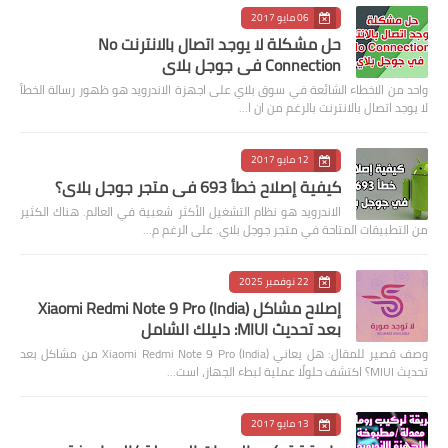
06 مايو 2017
حل مشكلة لا يوجد اتصال بالانترنت No
Connection في جوجل بلاي
واحد من الاخطاء الشائعة في سوق بلاي على اجهزة الاندرويد هو ظهور رسالة الخطأ
لا يوجد اتصال بالانترنت بالرغم من ان ا…
12 مايو 2017
كيفية إصلاح خطأ 693 في متجر جوجل بلاي؟
الاندرويد هو نظام التشغيل الأكثر شعبية في العالم. هناك الكثير
من التطبيقات المتاحة في متجر جوجل بلاي. على الرغم م…
22 نوفمبر 2025
إصلاح مشاكل Xiaomi Redmi Note 9 Pro (India)
بعد تحديث MIUI: دليلك الشامل
وصف قصير للمقال: هل يعاني Xiaomi Redmi Note 9 Pro (India) من مشاكل بعد
تحديث MIUI؟ اكتشف حلولًا عملية لبطء الجهاز، است…
13 مايو 2017