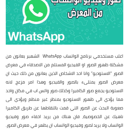
تطبيقات
العملات الرقمية
اغلب مستخدمي برنامج الواتساب WhatsApp الشهير يعانون من
مشكلة ظهور الصور او الفيديو المستلم من الاصدقاء في معرض
الصور "الاستوديو" وانا احد الاشخاص الذين يعانون من ذلك حيث ان
معرض الصور يمتلىء بالصور والفيديو وهذا امر مزعج لانه
الاستوديو يجمع صور الكاميرا وكذلك صور واتس اب في مكان واحد
مما يؤدي الى ظهور الاستوديو بمنظر غير منظم ويؤدي الى
صعوبة البحث عن الصور التي قمت بالتقاطها عن طريق الكاميرا
ناهيك عن الخصوصية، فان هناك من يريد اخفاء صور وفيديو
الواتساب ولا يريد لصور وفيديو الواتساب ان يظهر في معرض الصور.