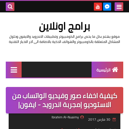
بحث هذه
برامج اونلاين
المدونة
موقع يهتم بكل ما يخص برامج الكومبيوتر وتطبيقات الاندرويد والايفون وحلول
الإلكتروني
المشاكل المتعلقة بالكومبيوتر والهواتف الذكية بالاضافة الى آخر الاخبار التقنية
الرئيسية
اخبار
كيفية اخفاء صور وفيديو الواتساب من
مراجعات
الاستوديو |مجربة اندرويد - ايفون|
حماية
Ibrahim Al-Nuaimy
30 مارس 2017
اندرويد