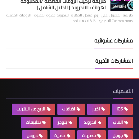
طريقة تركيب الرومات المعدلة /المطبوخة
لهواتف الاندرويد | الدليل الشامل |
طريقة الحصول على روم معدل لاجهزة الاندرويد خطوة بخطوة الرومات المعدلة
Custom roms للاندرويد اذا كنت مستخد…
مشاركات عشوائية
المشاركات الأخيرة
التسميات
iOS
اخبار
اضافات
الربح من الانترنت
العاب
اندرويد
بلوجر
تطبيقات
جوجل
حصريات
حماية
دروس