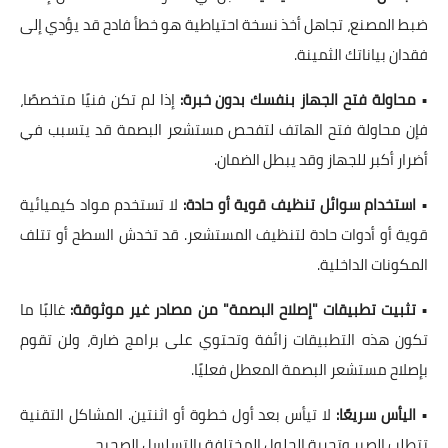
ضبط المصنع، تجاهل أخذ نسخة احتياطية هو خطأ فادح قد يؤدي إلى
فقدان بياناتك الثمينة.
•
محاولة فتح الجهاز بنفسك بدون خبرة:
إذا لم تكن فنيًا متخصصًا،
فإن محاولة فتح الهاتف لتفحص مستشعر البصمة قد يتسبب في
أضرار أكبر للجهاز وقد يبطل الضمان.
•
استخدام سوائل تنظيف قوية أو حادة:
لا تستخدم مواد كيميائية
قوية أو أدوات حادة لتنظيف المستشعر. قد تخدش السطح أو تتلف
المكونات الداخلية.
•
تثبيت تطبيقات "إصلاح البصمة" من مصادر غير موثوقة:
غالبًا ما
تكون هذه التطبيقات زائفة وتحتوي على برامج ضارة، ولن تقوم
بإصلاح مستشعر البصمة المعطل فعليًا.
•
اليأس سريعًا:
لا تيأس بعد أول خطوة أو اثنتين. المشاكل التقنية
تتطلب الصبر وتجربة الحلول المختلفة بالتسلسل الصحيح.