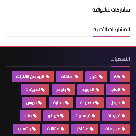
مشاركات عشوائية
المشاركات الأخيرة
التسميات
iOS
اخبار
اضافات
الربح من الانترنت
العاب
اندرويد
بلوجر
تطبيقات
جوجل
حصريات
حماية
دروس
فورمات
فيسبوك
كريبتو
ماك
مراجعات
مشاكل
مقالات
واتساب