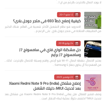
لا يوجد اتصال بالانترنت بالرغم من ان ا…
12 مايو 2017
كيفية إصلاح خطأ 693 في متجر جوجل بلاي؟
الاندرويد هو نظام التشغيل الأكثر شعبية في العالم. هناك الكثير
من التطبيقات المتاحة في متجر جوجل بلاي. على الرغم م…
24 يوليو 2018
حل مشكلة الواي فاي في سامسونج J7
وسامسونج J7 برايم
يعتبر الاتصال بنقطة اتصال Wi-Fi هو أرخص واهم وسيلة للاتصال بالإنترنت. لذلك ،
من المهم جدًا أن يكون جهاز Samsung G…
22 نوفمبر 2025
إصلاح مشاكل Xiaomi Redmi Note 9 Pro (India)
بعد تحديث MIUI: دليلك الشامل
وصف قصير للمقال: هل يعاني Xiaomi Redmi Note 9 Pro (India) من مشاكل بعد
تحديث MIUI؟ اكتشف حلولًا عملية لبطء الجهاز، است…