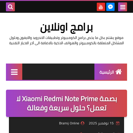
بحث هذه
برامج اونلاين
المدونة
موقع يهتم بكل ما يخص برامج الكومبيوتر وتطبيقات الاندرويد والايفون وحلول
الإلكتروني
المشاكل المتعلقة بالكومبيوتر والهواتف الذكية بالاضافة الى آخر الاخبار التقنية
الرئيسية
اخبار
بصمة Xiaomi Redmi Note Prime لا
مراجعات
تعمل؟ حلول سريعة وفعالة
حماية
15 نوفمبر 2025
Bramij Online
اندرويد