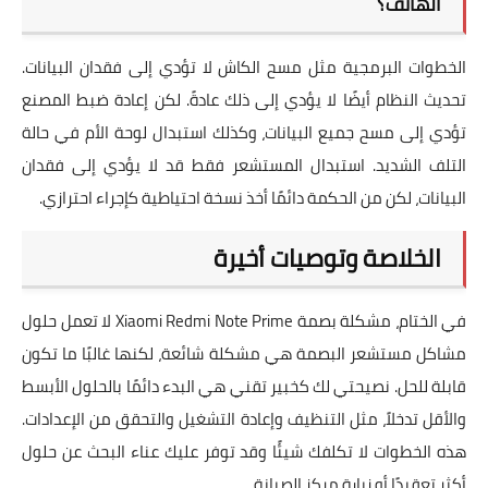
الهاتف؟
الخطوات البرمجية مثل مسح الكاش لا تؤدي إلى فقدان البيانات.
تحديث النظام أيضًا لا يؤدي إلى ذلك عادةً. لكن إعادة ضبط المصنع
تؤدي إلى مسح جميع البيانات، وكذلك استبدال لوحة الأم في حالة
التلف الشديد. استبدال المستشعر فقط قد لا يؤدي إلى فقدان
البيانات، لكن من الحكمة دائمًا أخذ نسخة احتياطية كإجراء احترازي.
الخلاصة وتوصيات أخيرة
في الختام، مشكلة بصمة Xiaomi Redmi Note Prime لا تعمل حلول
مشاكل مستشعر البصمة هي مشكلة شائعة، لكنها غالبًا ما تكون
قابلة للحل. نصيحتي لك كخبير تقني هي البدء دائمًا بالحلول الأبسط
والأقل تدخلاً، مثل التنظيف وإعادة التشغيل والتحقق من الإعدادات.
هذه الخطوات لا تكلفك شيئًا وقد توفر عليك عناء البحث عن حلول
أكثر تعقيدًا أو زيارة مركز الصيانة.