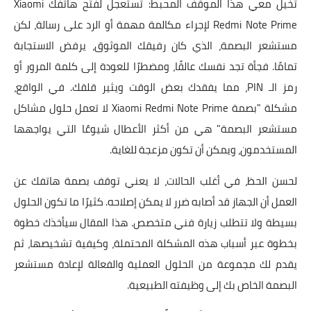
تخيل معي هذا الموقف المحبط: تستعجل لفتح هاتفك Xiaomi
Redmi Note Prime لإجراء مكالمة مهمة أو الرد على رسالة، لكن
مستشعر البصمة، الذي كان رفيقك الموثوق، يرفض الاستجابة
تمامًا. فجأة تجد نفسك عالقًا، ومضطرًا للعودة إلى كلمة المرور أو
رمز الـ PIN، مما يفقدك بعض الوقت ويثير قلقك. في الواقع،
مشكلة "بصمة Xiaomi Redmi Note Prime لا تعمل حلول مشاكل
مستشعر البصمة" هي من أكثر الأعطال شيوعًا التي يواجهها
المستخدمون، ويمكن أن تكون مزعجة للغاية.
لحسن الحظ، في أغلب الحالات، لا يعني توقف بصمة هاتفك عن
العمل أن الجهاز قد أصابه ضرر لا يمكن إصلاحه. كثيرًا ما تكون الحلول
بسيطة ولا تتطلب زيارة فني متخصص. هذا المقال سيأخذك خطوة
بخطوة عبر أسباب هذه المشكلة المحتملة، وكيفية تشخيصها، ثم
يقدم لك مجموعة من الحلول العملية والفعالة لإعادة مستشعر
البصمة الخاص بك إلى وظيفته الطبيعية.