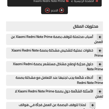
الصفحة الرئيسية
Xiaomi Redmi Note Prime
آيفون
الحجم
ويندوز
دروس
محتويات المقال
انترنت
أسباب محتملة لتوقف بصمة Xiaomi Redmi Note Prime عن
العمل
الربح من الانترنت
خطوات عملية لتشخيص مشكلة بصمة Xiaomi Redmi Note
Prime
جوجل
حلول مجرّبة لإصلاح مشاكل مستشعر بصمة Xiaomi Redmi
فيسبوك
Note Prime
أخطاء شائعة يجب تجنبها عند التعامل مع مشكلة بصمة
بلوجر
Redmi Note Prime
مقالات
الأسئلة الشائعة حول بصمة Xiaomi Redmi Note Prime لا
تعمل
العاب
لماذا تتوقف البصمة عن العمل فجأة في هواتف