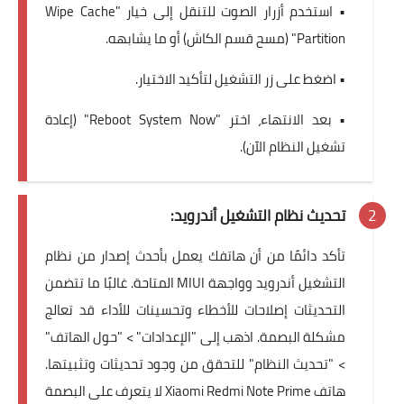
• استخدم أزرار الصوت للتنقل إلى خيار "Wipe Cache
Partition" (مسح قسم الكاش) أو ما يشابهه.
• اضغط على زر التشغيل لتأكيد الاختيار.
• بعد الانتهاء، اختر "Reboot System Now" (إعادة
تشغيل النظام الآن).
تحديث نظام التشغيل أندرويد:
تأكد دائمًا من أن هاتفك يعمل بأحدث إصدار من نظام
التشغيل أندرويد وواجهة MIUI المتاحة. غالبًا ما تتضمن
التحديثات إصلاحات للأخطاء وتحسينات للأداء قد تعالج
مشكلة البصمة. اذهب إلى "الإعدادات" > "حول الهاتف"
> "تحديث النظام" للتحقق من وجود تحديثات وتثبيتها.
هاتف Xiaomi Redmi Note Prime لا يتعرف على البصمة