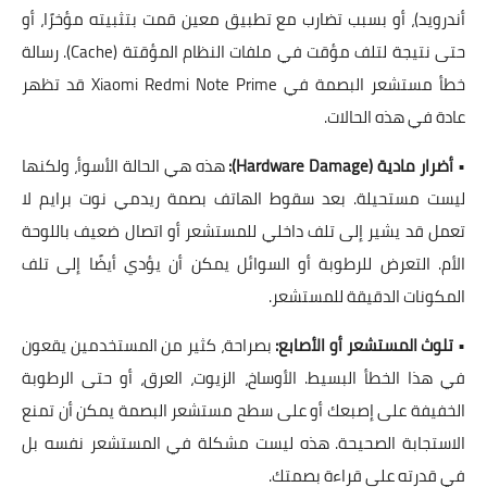
أندرويد)، أو بسبب تضارب مع تطبيق معين قمت بتثبيته مؤخرًا، أو
حتى نتيجة لتلف مؤقت في ملفات النظام المؤقتة (Cache). رسالة
خطأ مستشعر البصمة في Xiaomi Redmi Note Prime قد تظهر
عادة في هذه الحالات.
•
أضرار مادية (Hardware Damage):
هذه هي الحالة الأسوأ، ولكنها
ليست مستحيلة. بعد سقوط الهاتف بصمة ريدمي نوت برايم لا
تعمل قد يشير إلى تلف داخلي للمستشعر أو اتصال ضعيف باللوحة
الأم. التعرض للرطوبة أو السوائل يمكن أن يؤدي أيضًا إلى تلف
المكونات الدقيقة للمستشعر.
•
تلوث المستشعر أو الأصابع:
بصراحة، كثير من المستخدمين يقعون
في هذا الخطأ البسيط. الأوساخ، الزيوت، العرق، أو حتى الرطوبة
الخفيفة على إصبعك أو على سطح مستشعر البصمة يمكن أن تمنع
الاستجابة الصحيحة. هذه ليست مشكلة في المستشعر نفسه بل
في قدرته على قراءة بصمتك.