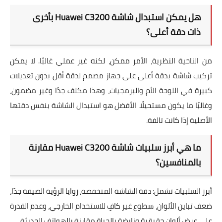
هل يمكن استبدال شاشة Huawei C3200 بأخرى
ذات دقة أعلى؟
من الناحية النظرية، الأمر ممكن، لكنه غير عملي غالبًا. لا يمكن
تركيب شاشة بدقة أعلى على جهاز مصمم لدقة أقل بدون تعديلات
كبيرة في اللوحة الأم والبرمجيات، وهذا مكلف جدًا وغير مضمون،
وغالبًا ما يكون مستحيلًا. الأفضل هو استبدال الشاشة بنفس دقتها
الأصلية إذا كانت تالفة.
ما هي أبرز سلبيات شاشة Huawei C3200 مقارنة
بالمنافسين؟
أبرز السلبيات تشمل:
دقة الشاشة
المنخفضة،
زوايا الرؤية
الضيقة جدًا،
ضعف
تباين الألوان
،
سطوع
غير كافٍ للاستخدام الخارجي، وعدم القدرة
على عرض
ألوان حقيقية
ونابضة بالحياة مقارنة بالهواتف الحديثة.