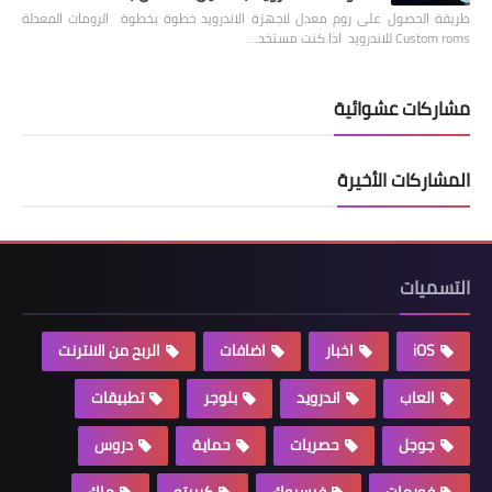
طريقة الحصول على روم معدل لاجهزة الاندرويد خطوة بخطوة الرومات المعدلة
Custom roms للاندرويد اذا كنت مستخد…
مشاركات عشوائية
المشاركات الأخيرة
التسميات
iOS
اخبار
اضافات
الربح من الانترنت
العاب
اندرويد
بلوجر
تطبيقات
جوجل
حصريات
حماية
دروس