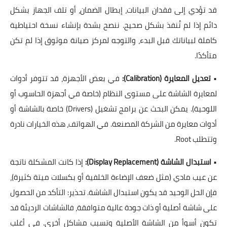
قد تؤدي إلى فقدان البيانات، إبطال الضمان، أو تلف الجهاز بشكل
دائم إذا لم تُنفذ بشكل صحيح. ننصح بشدة بإنشاء
نسخة احتياطية
كاملة لبياناتك
قبل البدء، والتوجه لمركز صيانة موثوق إذا لم تكن
متأكدًا.
•
تعديل المعايرة (Calibration):
في بعض الأجهزة، قد تتوفر أدوات
لمعايرة الشاشة على مستوى النظام (خاصة في أجهزة الحاسوب أو
اللوحية). يمكن البحث عن برامج تشغيل (Drivers) خاصة بالشاشة أو
أدوات معايرة من الشركة المصنعة. في الهواتف، هذه الخيارات نادرة
وتتطلب Root.
•
استبدال الشاشة (Display Replacement):
إذا كانت المشكلة ناتجة
عن عيب مادي (مثل ضعف الإضاءة الخلفية أو بكسلات ميتة كثيرة)،
فإن الحل الوحيد قد يكون استبدال الشاشة.
تحذير:
التأكد من الحصول
على شاشة أصلية أو ذات جودة عالية متوافقة، فالشاشات الرديئة قد
تكون أسوأ من الشاشة الأصلية وتسبب مشاكل أخرى. في أغلب