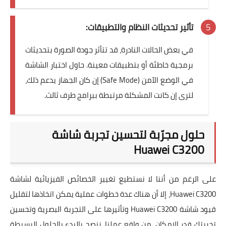
تأثير تحديثات النظام والتطبيقات:
في بعض الحالات النادرة، قد تتأثر
جودة الصورة
بتحديثات
برمجية خاطئة أو بتطبيقات معينة. حاول اختبار الشاشة
في الوضع الآمن (Safe Mode) إن كان الجهاز يدعم ذلك،
لترى إن كانت المشكلة مرتبطة ببرامج طرف ثالث.
حلول مجرّبة لتحسين تجربة شاشة
Huawei C3200
على الرغم من أننا لا نستطيع تغيير الخصائص الفيزيائية لشاشة
Huawei C3200، إلا أن هناك عدة خطوات عملية يمكن اتخاذها لتقليل
قيود شاشة Huawei C3200 وتأثيرها على التجربة البصرية
وتحسين
تجربتك قدر الإمكان. من واقع عملنا، ننصح بالبدء بالحلول البسيطة