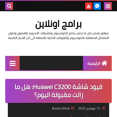
بحث هذه
برامج اونلاين
المدونة
موقع يهتم بكل ما يخص برامج الكومبيوتر وتطبيقات الاندرويد والايفون وحلول
الإلكتروني
المشاكل المتعلقة بالكومبيوتر والهواتف الذكية بالاضافة الى آخر الاخبار التقنية
الرئيسية
اخبار
قيود شاشة Huawei C3200: هل ما
مراجعات
زالت مقبولة اليوم؟
حماية
15 نوفمبر 2025
Bramij Online
اندرويد