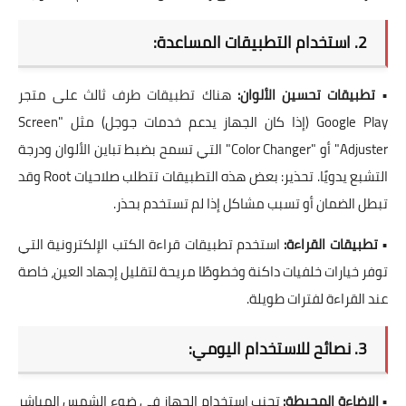
2. استخدام التطبيقات المساعدة:
•
تطبيقات تحسين الألوان:
هناك تطبيقات طرف ثالث على متجر
Google Play (إذا كان الجهاز يدعم خدمات جوجل) مثل "Screen
Adjuster" أو "Color Changer" التي تسمح بضبط
تباين الألوان
ودرجة
التشبع يدويًا.
تحذير:
بعض هذه التطبيقات تتطلب صلاحيات Root وقد
تبطل الضمان أو تسبب مشاكل إذا لم تستخدم بحذر.
•
تطبيقات القراءة:
استخدم تطبيقات قراءة الكتب الإلكترونية التي
توفر خيارات خلفيات داكنة وخطوطًا مريحة لتقليل إجهاد العين، خاصة
عند القراءة لفترات طويلة.
3. نصائح للاستخدام اليومي:
•
الإضاءة المحيطة:
تجنب استخدام الجهاز في ضوء الشمس المباشر