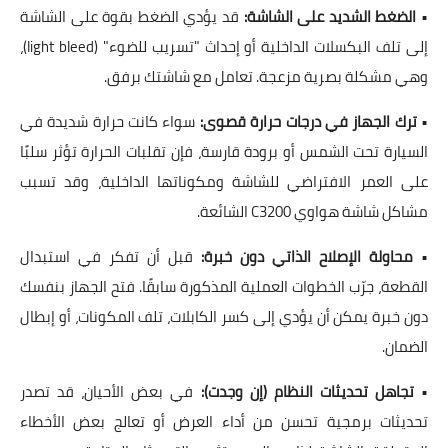
•
الضغط الشديد على الشاشة:
قد يؤدي الضغط بقوة على الشاشة
إلى تلف البكسلات الداخلية أو إحداث "تسريب للضوء" (light bleed)،
وهي مشكلة بصرية مزعجة. تعامل مع شاشتك برفق.
•
ترك الجهاز في درجات حرارة قصوى:
سواء كانت حرارة شديدة في
السيارة تحت الشمس أو برودة قارسة، فإن تقلبات الحرارة تؤثر سلبًا
على العمر الافتراضي للشاشة ومكوناتها الداخلية، وقد تسبب
مشاكل شاشة هواوي C3200 الشائعة
.
•
محاولة الإصلاح الذاتي دون خبرة:
قبل أن تفكر في استبدال
القطعة، جرّب الخطوات العملية المذكورة سابقًا. فتح الجهاز بنفسك
دون خبرة يمكن أن يؤدي إلى كسر الكابلات، تلف المكونات، أو إبطال
الضمان.
•
تجاهل تحديثات النظام (إن وجدت):
في بعض الأحيان، قد تصدر
تحديثات برمجية تحسن من أداء العرض أو تعالج بعض الأخطاء