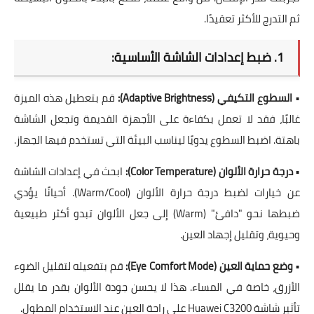
ثم التدرج للأكثر تعقيدًا.
1. ضبط إعدادات الشاشة الأساسية:
•
السطوع التكيفي (Adaptive Brightness):
قم بتعطيل هذه الميزة
غالبًا، فقد لا تعمل بكفاءة على الأجهزة القديمة وتجعل الشاشة
باهتة. اضبط السطوع يدويًا ليناسب البيئة التي تستخدم فيها الجهاز.
•
درجة حرارة الألوان (Color Temperature):
ابحث في
إعدادات الشاشة
عن خيارات لضبط درجة حرارة الألوان (Warm/Cool). أحيانًا يؤدي
ضبطها نحو "دافئ" (Warm) إلى جعل الألوان تبدو أكثر طبيعية
وحيوية، وتقليل إجهاد العين.
•
وضع حماية العين (Eye Comfort Mode):
قم بتفعيله لتقليل الضوء
الأزرق، خاصة في المساء. هذا لا يحسن جودة الألوان بقدر ما يقلل
تأثير شاشة Huawei C3200 على راحة العين عند الاستخدام المطول
.