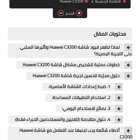
الصفحة الرئيسية
Huawei C3200
آيفون
الحجم
ويندوز
دروس
محتويات المقال
انترنت
لماذا تظهر قيود شاشة Huawei C3200 وتأثيرها السلبي
على التجربة البصرية؟
الربح من الانترنت
خطوات عملية لتشخيص مشاكل شاشة Huawei C3200
جوجل
حلول مجرّبة لتحسين تجربة شاشة Huawei C3200
فيسبوك
1. ضبط إعدادات الشاشة الأساسية:
2. استخدام التطبيقات المساعدة:
بلوجر
3. نصائح للاستخدام اليومي:
مقالات
4. حلول متقدمة (للفنيين والمستخدمين الخبراء فقط):
العاب
أخطاء شائعة يجب تجنبها عند التعامل مع شاشة Huawei
C3200