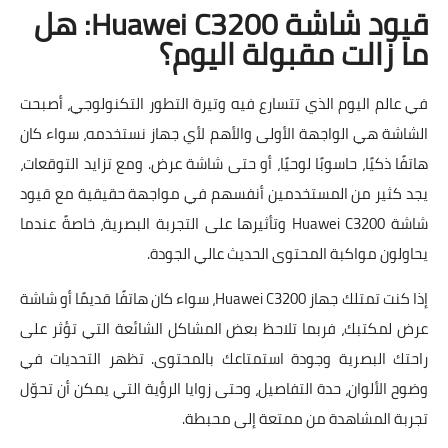
قيود شاشة Huawei C3200: هل
ما زالت مقبولة اليوم؟
في عالم اليوم الذي تتسارع فيه وتيرة التطور التكنولوجي، أصبحت
الشاشة هي الواجهة الأولى والأهم لأي جهاز نستخدمه، سواء كان
هاتفًا ذكيًا، حاسوبًا لوحيًا، أو حتى شاشة عرض. ومع تزايد التوقعات،
يجد كثير من المستخدمين أنفسهم في مواجهة حقيقية مع
قيود
شاشة Huawei C3200 وتأثيرها على التجربة البصرية
، خاصةً عندما
يحاولون مواكبة المحتوى الحديث عالي الجودة.
إذا كنت تمتلك جهاز Huawei C3200، سواء كان هاتفًا قديمًا أو شاشة
عرض لمكتبك، فربما تلاحظ بعض المشاكل الشائعة التي تؤثر على
راحتك البصرية وجودة استمتاعك بالمحتوى. تظهر التحديات في
وضوح الألوان، حدة التفاصيل، وحتى زوايا الرؤية التي يمكن أن تحوّل
تجربة المشاهدة من ممتعة إلى محبطة.