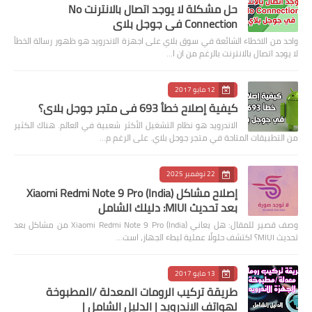
حل مشكلة لا يوجد اتصال بالانترنت No
Connection في جوجل بلاي
واحد من الاخطاء الشائعة في سوق بلاي على اجهزة الاندرويد هو ظهور رسالة الخطأ
لا يوجد اتصال بالانترنت بالرغم من ان ا…
12 مايو 2017
كيفية إصلاح خطأ 693 في متجر جوجل بلاي؟
الاندرويد هو نظام التشغيل الأكثر شعبية في العالم. هناك الكثير
من التطبيقات المتاحة في متجر جوجل بلاي. على الرغم م…
22 نوفمبر 2025
إصلاح مشاكل Xiaomi Redmi Note 9 Pro (India)
بعد تحديث MIUI: دليلك الشامل
وصف قصير للمقال: هل يعاني Xiaomi Redmi Note 9 Pro (India) من مشاكل بعد
تحديث MIUI؟ اكتشف حلولًا عملية لبطء الجهاز، است…
13 مايو 2017
طريقة تركيب الرومات المعدلة /المطبوخة
لهواتف الاندرويد | الدليل الشامل |