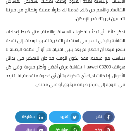
الأسباب الرئيسية لهذه القيود، وكيف يمكنك تشخيص المشاكل
الشائعة، والأهم من ذلك، قدمنا لك حلولًا عملية ونصائح من خبرتنا
لتحسين تجربتك قدر الإمكان.
تذكر دائمًا أن تبدأ بالخطوات السهلة والآمنة، مثل ضبط
إعدادات
الشاشة
وتوخي الحذر في استخدام التطبيقات. وإذا وصلت إلى نقطة
تشعر فيها أن الجهاز لم يعد يلبي احتياجاتك، أو أن تكلفة الإصلاح لا
تتناسب مع قيمته، فقد يكون الوقت قد حان للتفكير في
بدائل
هواتف Huawei C3200 بشاشة عرض أفضل وأكثر حيوية
. وفي كل
الأحوال، إذا كانت لديك أي شكوك بشأن أي خطوة متقدمة، فلا تتردد
في التوجه إلى مركز صيانة موثوق أو فني مختص.
نشر
تغريد
مشاركة
LinkedIn
Twitter
Facebook
حفظ
مشاركة
إرسال