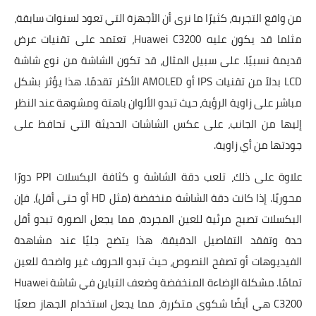
من واقع التجربة، كثيرًا ما نرى أن الأجهزة التي تعود لسنوات سابقة،
مثلما قد يكون عليه Huawei C3200، تعتمد على تقنيات عرض
قديمة نسبيًا. على سبيل المثال، قد تكون الشاشة من نوع
شاشة
LCD
بدلاً من تقنيات
IPS
أو
AMOLED
الأكثر تقدمًا. هذا يؤثر بشكل
مباشر على
زاوية الرؤية
، حيث تبدو الألوان باهتة ومشوهة عند النظر
إليها من الجانب، على عكس الشاشات الحديثة التي تحافظ على
جودتها من أي زاوية.
علاوة على ذلك، تلعب
دقة الشاشة
و
كثافة البكسلات PPI
دورًا
محوريًا. إذا كانت دقة الشاشة منخفضة (مثل HD أو حتى أقل)، فإن
البكسلات
تصبح مرئية للعين المجردة، مما يجعل الصورة تبدو أقل
حدة وتفقد التفاصيل الدقيقة. هذا يتضح جليًا عند مشاهدة
الفيديوهات
أو تصفح النصوص، حيث تبدو الحروف غير واضحة للعين
تمامًا.
مشكلة الإضاءة المنخفضة وضعف التباين في شاشة Huawei
C3200
هي أيضًا شكوى متكررة، مما يجعل استخدام الجهاز صعبًا