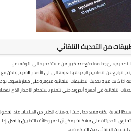
بيقات من التحديث التلقائي
التصميم سئ جدا مما دفع عدد كبير من مستخدميه الى التوقف عن
التراجع عن التصاميم الجديدة و العودة الى الى الأصدار القديم و لكن مع
صة اذا كانت ميزة تحديث التطبيقات التلقائية متوفرة على جهازنا.سوف نوض
ديثات التلقائية في أجهزة أندرويد حتى نتمتع باستخدام الأصدار الذي نفضله
تشغيل التحديثات التلقائية على جهاز Android أمرًا بسيطًا للغاية. لكنه مفيد جدا , حيث انه هناك الكثير من السلبيات عند الحصو
ن تحتوي التحديثات على مشكلات يمكن أن تدمر وظائف التطبيق بالفعل. إذا
 للتحديث التلقائي دون التحكم فيه.