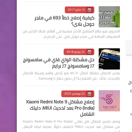
12 مايو 2017
كيفية إصلاح خطأ 693 في متجر
جوجل بلاي؟
الاندرويد هو نظام التشغيل الأكثر شعبية في العالم. هناك الكثير من
التطبيقات المتاحة في متجر جوجل بلاي. على الرغم م…
24 يوليو 2018
حل مشكلة الواي فاي في سامسونج
J7 وسامسونج J7 برايم
يعتبر الاتصال بنقطة اتصال Wi-Fi هو أرخص واهم وسيلة للاتصال
بالإنترنت. لذلك ، من المهم جدًا أن يكون جهاز Samsung G…
ح
22 نوفمبر 2025
إصلاح مشاكل Xiaomi Redmi Note 9
Pro (India) بعد تحديث MIUI: دليلك
ل
الشامل
وصف قصير للمقال: هل يعاني Xiaomi Redmi Note 9 Pro (India)
من مشاكل بعد تحديث MIUI؟ اكتشف حلولًا عملية لبطء الجهاز،
است…