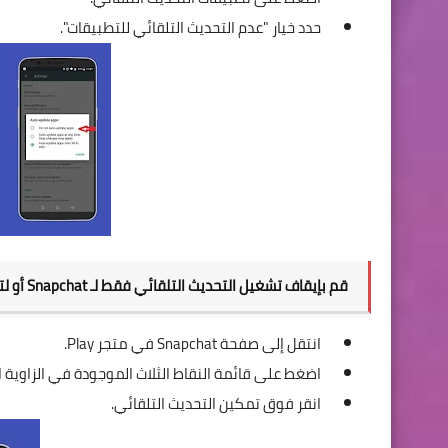
حدد خيار "عدم التحديث التلقائي للتطبيقات".
قم بإيقاف تشغيل التحديث التلقائي فقط لـ Snapchat أو لتطبيق معين.
انتقل إلى صفحة Snapchat في متجر Play.
اضغط على قائمة النقاط الثلاث الموجودة في الزاوية ال
انقر فوق تمكين التحديث التلقائي.