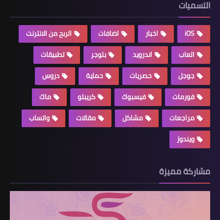
التسميات
iOS
اخبار
اضافات
الربح من الانترنت
العاب
اندرويد
بلوجر
تطبيقات
جوجل
حصريات
حماية
دروس
فورمات
فيسبوك
كريبتو
ماك
مراجعات
مشاكل
مقالات
واتساب
ويندوز
مشاركة مميزة