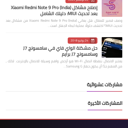
إصلاح مشاكل Xiaomi Redmi Note 9 Pro (India)
بعد تحديث MIUI: دليلك الشامل
وصف قصير للمقال: هل يعاني Xiaomi Redmi Note 9 Pro (India) من مشاكل بعد
تحديث MIUI؟ اكتشف حلولًا عملية لبطء الجهاز، است…
24 يوليو 2018
حل مشكلة الواي فاي في سامسونج J7
وسامسونج J7 برايم
يعتبر الاتصال بنقطة اتصال Wi-Fi هو أرخص واهم وسيلة للاتصال بالإنترنت. لذلك ،
من المهم جدًا أن يكون جهاز Samsung G…
مشاركات عشوائية
المشاركات الأخيرة