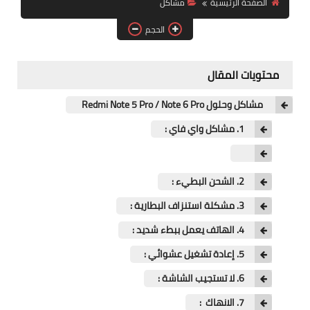
الصفحة الرئيسية
مشاكل
آيفون
الحجم
ويندوز
دروس
محتويات المقال
انترنت
مشاكل وحلول Redmi Note 5 Pro / Note 6 Pro
الربح من الانترنت
1. مشاكل واي فاي :
جوجل
2. الشحن البطيء :
فيسبوك
3. مشكلة استنزاف البطارية :
بلوجر
4. الهاتف يعمل ببطء شديد :
5. إعادة تشغيل عشوائي :
مقالات
6. لا تستجيب الشاشة :
العاب
7. الانهاك :