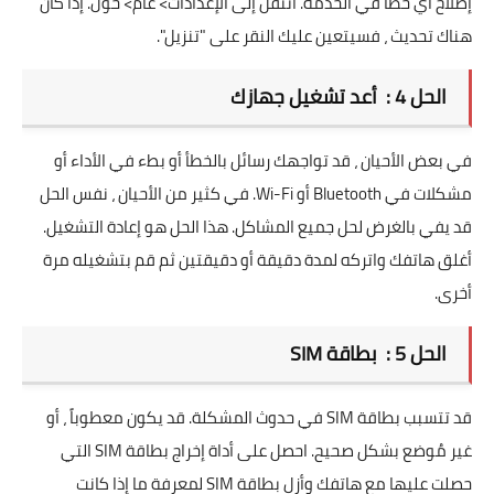
إصلاح أي خطأ في الخدمة. انتقل إلى الإعدادات> عام> حول. إذا كان
هناك تحديث ، فسيتعين عليك النقر على "تنزيل".
الحل 4 : أعد تشغيل جهازك
في بعض الأحيان ، قد تواجهك رسائل بالخطأ أو بطء في الأداء أو
مشكلات في Bluetooth أو Wi-Fi. في كثير من الأحيان ، نفس الحل
قد يفي بالغرض لحل جميع المشاكل. هذا الحل هو إعادة التشغيل.
أغلق هاتفك واتركه لمدة دقيقة أو دقيقتين ثم قم بتشغيله مرة
أخرى.
الحل 5 : بطاقة SIM
قد تتسبب بطاقة SIM في حدوث المشكلة. قد يكون معطوباً ، أو
غير مُوضع بشكل صحيح. احصل على أداة إخراج بطاقة SIM التي
حصلت عليها مع هاتفك وأزل بطاقة SIM لمعرفة ما إذا كانت