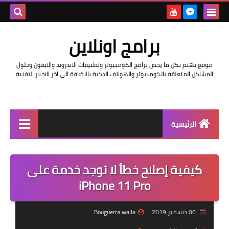
بحث هذه
برامج اونلاين
المدونة
موقع يهتم بكل ما يخص برامج الكومبيوتر وتطبيقات الاندرويد والايفون وحلول
الإلكتروني
المشاكل المتعلقة بالكومبيوتر والهواتف الذكية بالاضافة الى آخر الاخبار التقنية
الرئيسية
اخبار
كيفية إصلاح خطأ لا توجد خدمة على
مراجعات
iPhone 11 Pro
حماية
06 ديسمبر 2019
Bouguerra walla
اندرويد