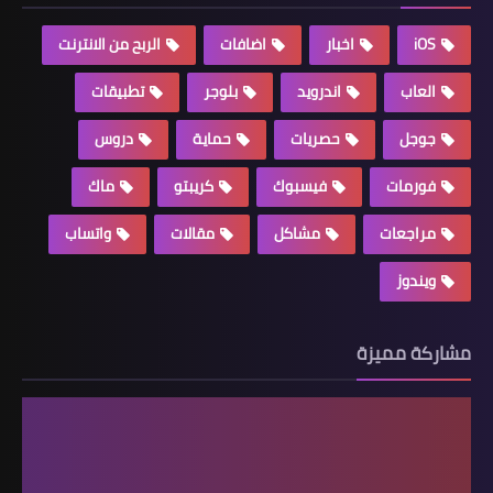
iOS
اخبار
اضافات
الربح من الانترنت
العاب
اندرويد
بلوجر
تطبيقات
جوجل
حصريات
حماية
دروس
فورمات
فيسبوك
كريبتو
ماك
مراجعات
مشاكل
مقالات
واتساب
ويندوز
مشاركة مميزة