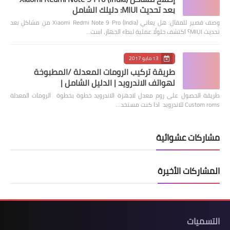
بعد تحديث MIUI: دليلك الشامل
وصف قصير للمقال: هل يعاني Xiaomi Redmi Note 9 Pro (India) من مشاكل بعد
تحديث MIUI؟ اكتشف حلولًا عملية لبطء الجهاز، است…
13 مايو 2017
طريقة تركيب الرومات المعدلة /المطبوخة
لهواتف الاندرويد | الدليل الشامل |
طريقة الحصول على روم معدل لاجهزة الاندرويد خطوة بخطوة الرومات المعدلة
Custom roms للاندرويد اذا كنت مستخد…
مشاركات عشوائية
المشاركات الأخيرة
التسميات