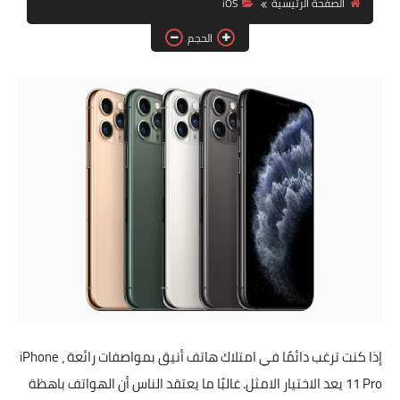
الصفحة الرئيسية
iOS
آيفون
الحجم
ويندوز
دروس
انترنت
الربح من الانترنت_
جوجل_
فيسبوك_
بلوجر_
إذا كنت ترغب دائمًا في امتلاك هاتف أنيق بمواصفات رائعة ، iPhone
مقالات_
11 Pro يعد الاختيار الامثل. غالبًا ما يعتقد الناس أن الهواتف باهظة