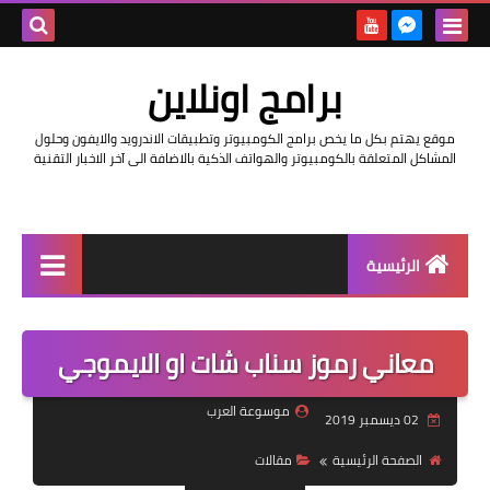
بحث هذه
برامج اونلاين
المدونة
موقع يهتم بكل ما يخص برامج الكومبيوتر وتطبيقات الاندرويد والايفون وحلول
الإلكتروني
المشاكل المتعلقة بالكومبيوتر والهواتف الذكية بالاضافة الى آخر الاخبار التقنية
الرئيسية
اخبار
معاني رموز سناب شات او الايموجي
مراجعات
حماية
موسوعة العرب
02 ديسمبر 2019
اندرويد
الصفحة الرئيسية
مقالات