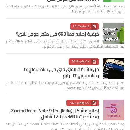
واحد من الاخطاء الشائعة في سوق بلاي على اجهزة الاندرويد هو ظهور رسالة الخطأ
لا يوجد اتصال بالانترنت بالرغم من ان ا…
12 مايو 2017
كيفية إصلاح خطأ 693 في متجر جوجل بلاي؟
الاندرويد هو نظام التشغيل الأكثر شعبية في العالم. هناك الكثير
من التطبيقات المتاحة في متجر جوجل بلاي. على الرغم م…
24 يوليو 2018
حل مشكلة الواي فاي في سامسونج J7
وسامسونج J7 برايم
يعتبر الاتصال بنقطة اتصال Wi-Fi هو أرخص واهم وسيلة للاتصال بالإنترنت. لذلك ،
من المهم جدًا أن يكون جهاز Samsung G…
22 نوفمبر 2025
إصلاح مشاكل Xiaomi Redmi Note 9 Pro (India)
بعد تحديث MIUI: دليلك الشامل
وصف قصير للمقال: هل يعاني Xiaomi Redmi Note 9 Pro (India) من مشاكل بعد
تحديث MIUI؟ اكتشف حلولًا عملية لبطء الجهاز، است…