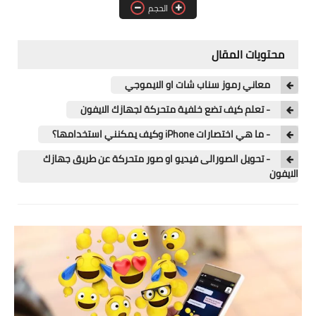
آيفون
الحجم
ويندوز
محتويات المقال
دروس
معاني رموز سناب شات او الايموجي
انترنت
- تعلم كيف تضع خلفية متحركة لجهازك الايفون
الربح من الانترنت
- ما هي اختصارات iPhone وكيف يمكنني استخدامها؟
- تحويل الصورالى فيديو او صور متحركة عن طريق جهازك
جوجل
الايفون
فيسبوك
بلوجر
مقالات
العاب