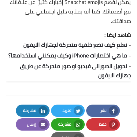
يمكن لفهم Snapchat emojis إخبارك كثيرًا عن علاقاتك
مع أصدقائك. كما أنه بمثابة دليل اجتماعي على
صداقتك.
شاهد ايضا :
-
تعلم كيف تضع خلفية متحركة لجهازك الايفون
-
ما هي اختصارات iPhone وكيف يمكنني استخدامها؟
-
تحويل الصورالى فيديو او صور متحركة عن طريق
جهازك الايفون
نشر
تغريد
مشاركة
LinkedIn
Twitter
Facebook
حفظ
مشاركة
إرسال
Email
Whatsapp
Pinterest