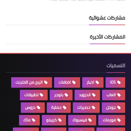
مشاركات عشوائية
المشاركات الأخيرة
التسميات
iOS
اخبار
اضافات
الربح من الانترنت
العاب
اندرويد
بلوجر
تطبيقات
جوجل
حصريات
حماية
دروس
فورمات
فيسبوك
كريبتو
ماك