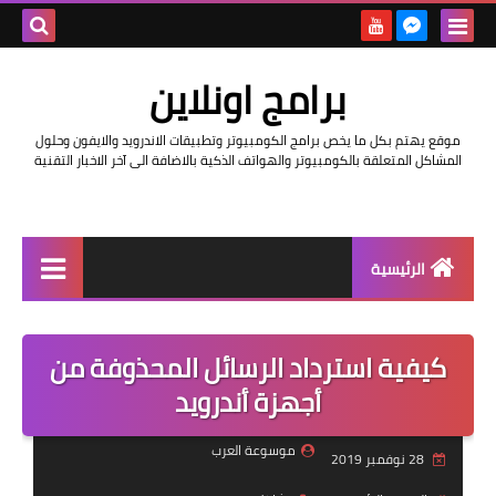
بحث هذه
برامج اونلاين
المدونة
موقع يهتم بكل ما يخص برامج الكومبيوتر وتطبيقات الاندرويد والايفون وحلول
الإلكتروني
المشاكل المتعلقة بالكومبيوتر والهواتف الذكية بالاضافة الى آخر الاخبار التقنية
الرئيسية
اخبار
كيفية استرداد الرسائل المحذوفة من
مراجعات
أجهزة أندرويد
حماية
موسوعة العرب
28 نوفمبر 2019
اندرويد