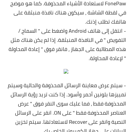
FonePaw لاستعادة الأشياء المحذوفة. كما هو موضح
في لقطة الشاشة ، سيكون هناك نافذة منبثقة على
هاتفك تطلب إذنك.
- انتقل إلى هاتف Android واضغط على " السماح /
التفويض " في النافذة المنبثقة. إذا لم يكن هناك مثل
هذه المطالبة على الجهاز ، فانقر فوق " إعادة المحاولة
" لإعادة المحاولة.
- سيتم عرض معاينة الرسائل المحذوفة والحالية وسيتم
تمييزها بلونين أحمر وأسود. إذا كنت تريد رؤية الرسائل
المحذوفة فقط ، فما عليك سوى النقر فوق " عرض
العناصر المحذوفة فقط " على ON. انقر على الرسائل
النصية وانقر على Recover لاستعادتها. سيتم تخزين
البيانات على جهاز الكمبيوتر الخاص بك.