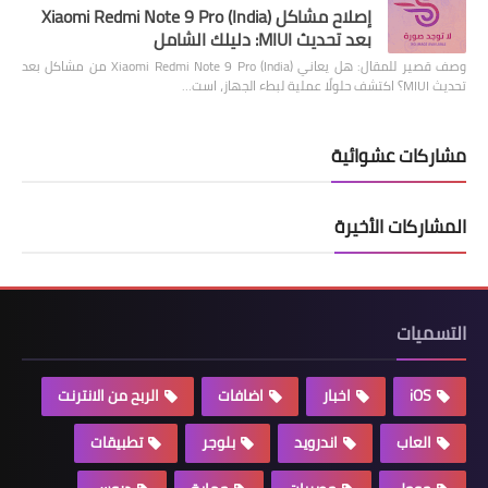
إصلاح مشاكل Xiaomi Redmi Note 9 Pro (India)
بعد تحديث MIUI: دليلك الشامل
وصف قصير للمقال: هل يعاني Xiaomi Redmi Note 9 Pro (India) من مشاكل بعد
تحديث MIUI؟ اكتشف حلولًا عملية لبطء الجهاز، است…
مشاركات عشوائية
المشاركات الأخيرة
التسميات
iOS
اخبار
اضافات
الربح من الانترنت
العاب
اندرويد
بلوجر
تطبيقات