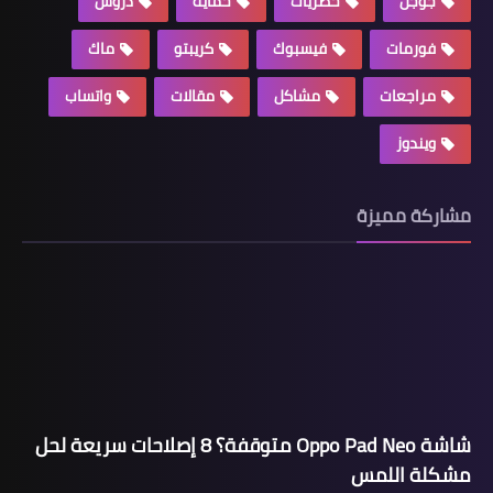
جوجل
حصريات
حماية
دروس
فورمات
فيسبوك
كريبتو
ماك
مراجعات
مشاكل
مقالات
واتساب
ويندوز
مشاركة مميزة
شاشة Oppo Pad Neo متوقفة؟ 8 إصلاحات سريعة لحل
مشكلة اللمس