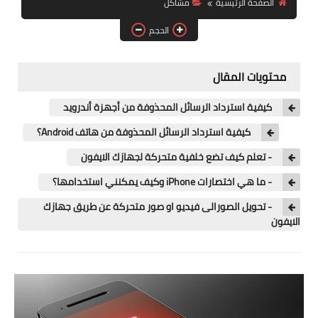
الصفحة الرئيسية
مشاكل
آيفون
الحجم
ويندوز
دروس
محتويات المقال
انترنت
كيفية استرداد الرسائل المحذوفة من أجهزة أندرويد
الربح من الانترنت
كيفية استرداد الرسائل المحذوفة من هاتف Android؟
- تعلم كيف تضع خلفية متحركة لجهازك الايفون
جوجل
- ما هي اختصارات iPhone وكيف يمكنني استخدامها؟
فيسبوك
- تحويل الصورالى فيديو او صور متحركة عن طريق جهازك
الايفون
بلوجر
مقالات
العاب