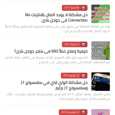
06 مايو 2017
حل مشكلة لا يوجد اتصال بالانترنت No
Connection في جوجل بلاي
واحد من الاخطاء الشائعة في سوق بلاي على اجهزة الاندرويد هو ظهور رسالة الخطأ
لا يوجد اتصال بالانترنت بالرغم من ان ا…
12 مايو 2017
كيفية إصلاح خطأ 693 في متجر جوجل بلاي؟
الاندرويد هو نظام التشغيل الأكثر شعبية في العالم. هناك الكثير
من التطبيقات المتاحة في متجر جوجل بلاي. على الرغم م…
24 يوليو 2018
حل مشكلة الواي فاي في سامسونج J7
وسامسونج J7 برايم
يعتبر الاتصال بنقطة اتصال Wi-Fi هو أرخص واهم وسيلة للاتصال بالإنترنت. لذلك ،
من المهم جدًا أن يكون جهاز Samsung G…
22 نوفمبر 2025