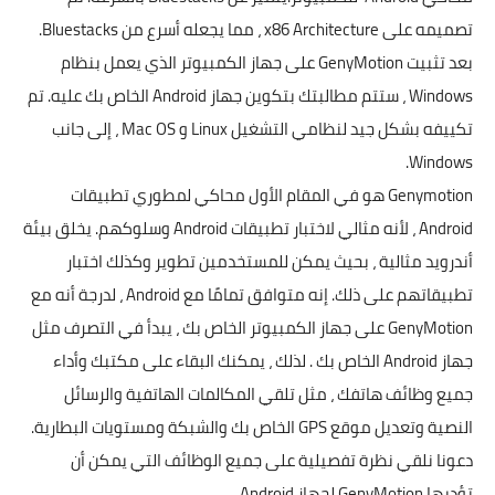
تصميمه على x86 Architecture ، مما يجعله أسرع من Bluestacks.
بعد تثبيت GenyMotion على جهاز الكمبيوتر الذي يعمل بنظام
Windows ، ستتم مطالبتك بتكوين جهاز Android الخاص بك عليه. تم
تكييفه بشكل جيد لنظامي التشغيل Linux و Mac OS ، إلى جانب
Windows.
Genymotion هو في المقام الأول محاكي لمطوري تطبيقات
Android ، لأنه مثالي لاختبار تطبيقات Android وسلوكهم. يخلق بيئة
أندرويد مثالية ، بحيث يمكن للمستخدمين تطوير وكذلك اختبار
تطبيقاتهم على ذلك. إنه متوافق تمامًا مع Android ، لدرجة أنه مع
GenyMotion على جهاز الكمبيوتر الخاص بك ، يبدأ في التصرف مثل
جهاز Android الخاص بك . لذلك ، يمكنك البقاء على مكتبك وأداء
جميع وظائف هاتفك ، مثل تلقي المكالمات الهاتفية والرسائل
النصية وتعديل موقع GPS الخاص بك والشبكة ومستويات البطارية.
دعونا نلقي نظرة تفصيلية على جميع الوظائف التي يمكن أن
تؤديها GenyMotion لجهاز Android .