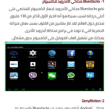
1- Bluestacks محاكي الأندرويد للكمبيوتر
نضع Bluestacks محاكي الأندرويد لجهاز الكمبيوتر الشخصي على
أعلى درجاته لسبب بسيط هو أنه الخيار الأول لأكثر من 130 مليون
شخص حول العالم. لقد فاز بملايين من القلوب بسبب بعض ميزاته
الحصرية التي لا توجد في برامج محاكاة أندرويد الأخرى.
يمكنك من تشغيل العاب الموبايل على الكمبيوتر بدون مشاكل .
2-GenyMotion
محاكي Android للكمبيوتر.يتميز عن Bluestacks بالسرعة. تم