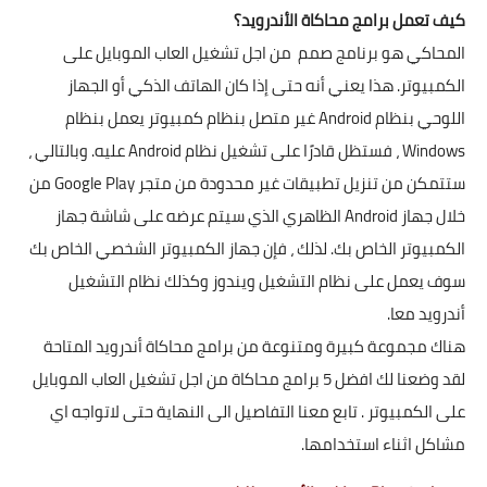
تطبيقات
كيف تعمل برامج محاكاة الأندرويد؟
المحاكي هو برنامج صمم من اجل تشغيل العاب الموبايل على
العملات الرقمية
الكمبيوتر. هذا يعني أنه حتى إذا كان الهاتف الذكي أو الجهاز
اللوحي بنظام Android غير متصل بنظام كمبيوتر يعمل بنظام
Windows ، فستظل قادرًا على تشغيل نظام Android عليه. وبالتالي ،
ستتمكن من تنزيل تطبيقات غير محدودة من متجر Google Play من
خلال جهاز Android الظاهري الذي سيتم عرضه على شاشة جهاز
الكمبيوتر الخاص بك. لذلك ، فإن جهاز الكمبيوتر الشخصي الخاص بك
سوف يعمل على نظام التشغيل ويندوز وكذلك نظام التشغيل
أندرويد معا.
هناك مجموعة كبيرة ومتنوعة من برامج محاكاة أندرويد المتاحة
لقد وضعنا لك افضل 5 برامج محاكاة من اجل تشغيل العاب الموبايل
على الكمبيوتر . تابع معنا التفاصيل الى النهاية حتى لاتواجه اي
مشاكل اثناء استخدامها.