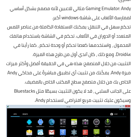
Gaming Emulator: Andy مثالي للاعبين لأنه مصمم بشكل أساسي
لممارسة الألعاب على شاشة windows أكبر.
تحكم سهل في التنقل: يمكنك الاستفادة الكاملة من عناصر اللمس
المتعدد أو الدوران في الألعاب. تحكم في الشاشة باستخدام هاتفك
المحمول ، واستخدمها كعصا تحكم أو وحدة تحكم ، كما رأينا في
Droid4x. ومع ذلك ، كان آندي أول من طرح هذه الميزة.
التثبيت من خلال المتصفح: هذه هي في الحقيقة أفضل وأكثر ميزات
ميزة Andy. يمكّنك من تثبيت أي تطبيق مباشرةً على محاكي Andy
الخاص بك من خلال متصفح سطح المكتب الخاص بالمضيف.
على الجانب السلبي ، قد لا يكون التثبيت بسيطًا مثل Bluestacks
وسيكون عليك تثبيت مربع افتراضي لاستخدام Andy.