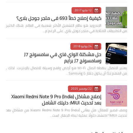
12 مايو 2017
كيفية إصلاح خطأ 693 في متجر جوجل بلاي؟
الاندرويد هو نظام التشغيل الأكثر شعبية في العالم. هناك الكثير
من التطبيقات المتاحة في متجر جوجل بلاي. على الرغم م…
24 يوليو 2018
حل مشكلة الواي فاي في سامسونج J7
وسامسونج J7 برايم
يعتبر الاتصال بنقطة اتصال Wi-Fi هو أرخص واهم وسيلة للاتصال بالإنترنت. لذلك ،
من المهم جدًا أن يكون جهاز Samsung G…
22 نوفمبر 2025
إصلاح مشاكل Xiaomi Redmi Note 9 Pro (India)
بعد تحديث MIUI: دليلك الشامل
وصف قصير للمقال: هل يعاني Xiaomi Redmi Note 9 Pro (India) من مشاكل بعد
تحديث MIUI؟ اكتشف حلولًا عملية لبطء الجهاز، است…