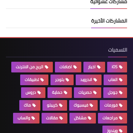
مشاركات عشوائية
المشاركات الأخيرة
التسميات
iOS
اخبار
اضافات
الربح من الانترنت
العاب
اندرويد
بلوجر
تطبيقات
جوجل
حصريات
حماية
دروس
فورمات
فيسبوك
كريبتو
ماك
مراجعات
مشاكل
مقالات
واتساب
ويندوز