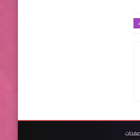
د
صفحات