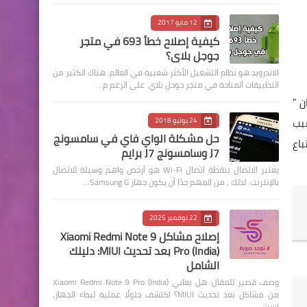
12 مايو 2017
كيفية إصلاح خطأ 693 في متجر
جوجل بلاي؟
الاندرويد هو نظام التشغيل الأكثر شعبية في العالم. هناك الكثير من
التطبيقات المتاحة في متجر جوجل بلاي. على الرغم م…
ن "
This iPhone is  " ويعودالسبب
24 يوليو 2018
حل مشكلة الواي فاي في سامسونج
باع
J7 وسامسونج J7 برايم
يعتبر الاتصال بنقطة اتصال Wi-Fi هو أرخص واهم وسيلة للاتصال
بالإنترنت. لذلك ، من المهم جدًا أن يكون جهاز Samsung G…
22 نوفمبر 2025
إصلاح مشاكل Xiaomi Redmi Note 9
Pro (India) بعد تحديث MIUI: دليلك
الشامل
وصف قصير للمقال: هل يعاني Xiaomi Redmi Note 9 Pro (India)
من مشاكل بعد تحديث MIUI؟ اكتشف حلولًا عملية لبطء الجهاز،
است…