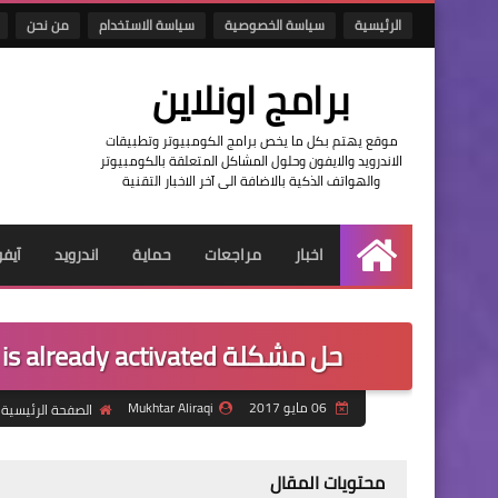
الرئيسية
سياسة الخصوصية
سياسة الاستخدام
من نحن
برامج اونلاين
موقع يهتم بكل ما يخص برامج الكومبيوتر وتطبيقات
الاندرويد والايفون وحلول المشاكل المتعلقة بالكومبيوتر
والهواتف الذكية بالاضافة الى آخر الاخبار التقنية
اخبار
مراجعات
حماية
اندرويد
آيف
الرئيسية
حل مشكلة This iPhone is already activated في الايتونز | الايفون - الايباد |
06 مايو 2017
Mukhtar Aliraqi
الصفحة الرئيسية
محتويات المقال