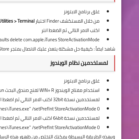
غلق برنامج الايتونز
من خلال المستكشف Finder اختيار
tilities > Terminal
اكتب الامر التالي ثم الضغط انتر
aults delete com.apple.iTunes StoreActivationMode
شاهد ايضاً :
كيفية حل مشكلة يتعذر عليك الاتصال بمتجر iTunes Store
لمستخدمين نظام الويندوز
غلق برنامج الايتونز
استخدام مفتاح الويندوز WIN+ R لفتح صندق البحث Run
لمستخدمين نسخة 32bit اكتب الامر التالي ثم اضغط انتر
nes\iTunes.exe" /setPrefInt StoreActivationMode 0
لمستخدمين نسخة 64bit اكتب الامر التالي ثم اضغط انتر
unes\iTunes.exe" /setPrefInt StoreActivationMode 0
وبهذه الطريقة البسيطة يمكنك التخلص من ظهور هذه الرسالة