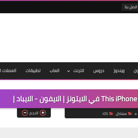
اتصل بنا
ون
ويندوز
دروس
انترنت
العاب
تطبيقات
العملات ا
الحجم
مشاكل
iOS