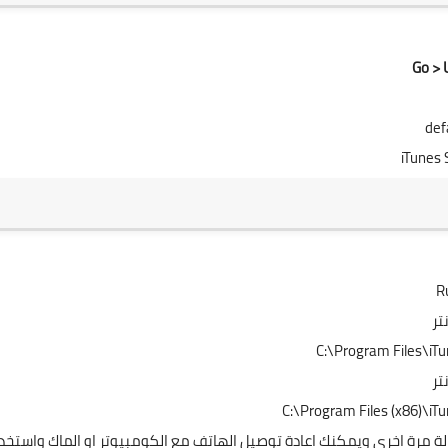
Go > U
def
C:\Program Files\iTu
C:\Program Files (x86)\iT
 مرة اخرى ويمكنك اعادة توصيل الهاتف مع الكومبيوتر او الماك واستخد