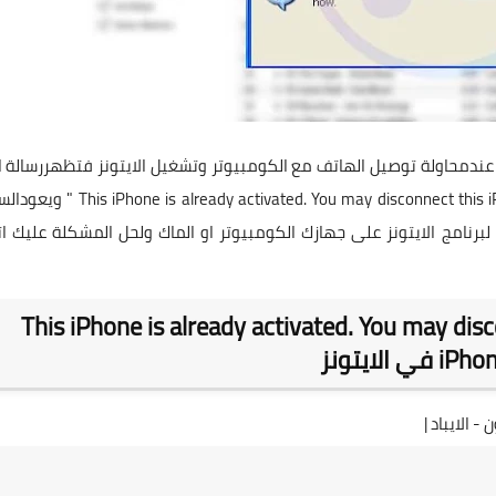
 عندمحاولة توصيل الهاتف مع الكومبيوتر وتشغيل الايتونز فتظهررسالة ا
الهاتف تم تفعيله مسبقاً يمكنك فصل الهاتف " already activated. You may disconnect this iPhone now
ة لبرنامج الايتونز على جهازك الكومبيوتر او الماك ولحل المشكلة عليك ات
سالة This iPhone is already activated. You may disconnect this
ي الايتونز