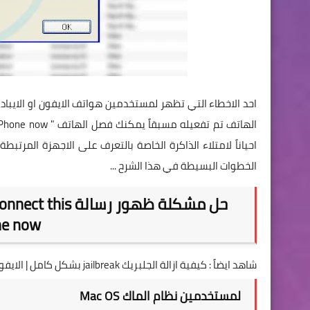
احد الاخطاء التي تظهر لمستخدمين هواتف الايفون او الايباد
احياناً لامتلاء الذاكرة الخاصة بالتعرف على الاجهزة المرتبط
الخطوات البسيطة في هذا الشرح ...
حل مشكلة ظهور ر
iPhone now ف
شاهد ايضاً :
كيفية ازالة الجلبريك jailbreak بشكل كامل | الايفون - الايباد |
لمستخدمين نظام الماك Mac OS