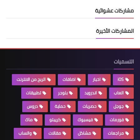
مشاركات عشوائية
المشاركات الأخيرة
التسميات
iOS
اخبار
اضافات
الربح من الانترنت
العاب
اندرويد
بلوجر
تطبيقات
جوجل
حصريات
حماية
دروس
فورمات
فيسبوك
كريبتو
ماك
مراجعات
مشاكل
مقالات
واتساب