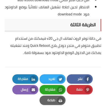
الانتظار لحين اعادة تشغيل الهاتف تلقائياً بوضع الداونلود
مود download mode
الطريقة الثالثة
في حالة توفر الروت لهاتف ال جي v20 فيمكنك من استخدام
تطبيق متوفر في متجر جوجل بلاي
Quick Reboot
وعند تشغيله
يمكنك من الدخول الوضع الداونلود مود بسهولة تامة .
نشر
تغريد
مشاركة
LinkedIn
Twitter
Facebook
حفظ
مشاركة
إرسال
Email
Whatsapp
Pinterest
طباعة