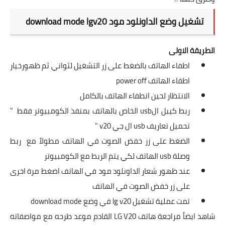
تشغيل وضع الداونلود مود download mode lgv20
الطريقة الاولى
اطفاء الهاتف بالضغط على زر التشغيل لثواني ثم ظهورخيار
اطفاء الهاتف power off
الانتظار لحين انطفاء الهاتف بالكامل
ربط كيبل الusb الخاص بالهاتف بمنفذ الكومبيوتر فقط
"
تحميل تعاريف usb ال جي v20 "
الضغط على زر خفض الصوت في الهاتف مطولاً مع ربط
وصلة usb الهاتف لكي يتم الربط مع الكومبيوتر
عند ظهور شعار الداونلود مود في الهاتف اضغط مرة اخرى
على زر خفض الصوت في الهاتف
تمت عملية تشغيل lg v20 في وضع download mode
شاهد ايضاً مراجعة هاتف LG V20 القادم موعد طرحه مع مواصفاته