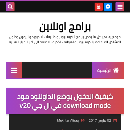
بحث هذه
برامج اونلاين
المدونة
موقع يهتم بكل ما يخص برامج الكومبيوتر وتطبيقات الاندرويد والايفون وحلول
الإلكتروني
المشاكل المتعلقة بالكومبيوتر والهواتف الذكية بالاضافة الى آخر الاخبار التقنية
الرئيسية
اخبار
كيفية الدخول بوضع الداونلود مود
مراجعات
download mode في ال جي v20
حماية
02 مارس 2017
Mukhtar Aliraqi
اندرويد