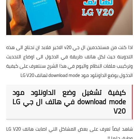
تطبيقات
العملات الرقمية
اذا كنت من مستخدمين ال جي v20 الاخير فلابد ان تحتاج الى هذه
التدوينة حيث لكل هاتف طريقة في الدخول الى اوضاع التحديث
وتركيبب ملفات النظام واليوم في هذا الشرح سنتعرف على كيفية
الدخول بوضع الداونلود مود download mode لهاتف LG V20
كيفية تشغيل وضع الداونلود مود
download mode في هاتف ال جي LG
V20
شاهد ايضاً تعرف على بعض المشاكل التي اصابت هاتف LG V20
وطرق حلها !!