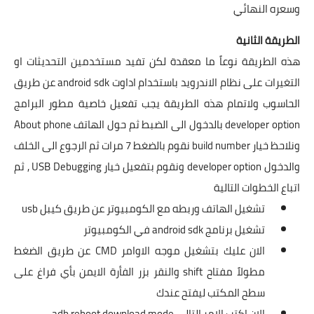
وسعره النهائي
الطريقة الثانية
هذه الطريقة نوعاً ما معقدة لكن تفيد مستخدمين التحديثات او
التغيرات على نظام الاندرويد باستخدام اداوت android sdk عن طريق
الحاسوب ولاتمام هذه الطريقة يجب تفعيل خاصية مطور البرامج
developer option
بالدخول الى الضبط ثم حول الهاتف About phone
ونلاحظ خيار build number نقوم بالضغط 7 مرات ثم الرجوع الى الخلف
والدخول developer option ونقوم بتفعيل خيار USB Debugging , ثم
اتباع الخطوات التالية
تشغيل الهاتف وربطه مع الكومبيوتر عن طريق كيبل usb
تشغيل برنامج android sdk في الكومبيوتر
الان عليك بتشغيل موجه الاوامر CMD عن طريق الضغط
مطولاً مفتاح shift والنقر بزر الفأرة الايمن بأي فراغ على
سطح المكتب ليفتح عندك
الان اكتب الامر التالي adb reboot download mode