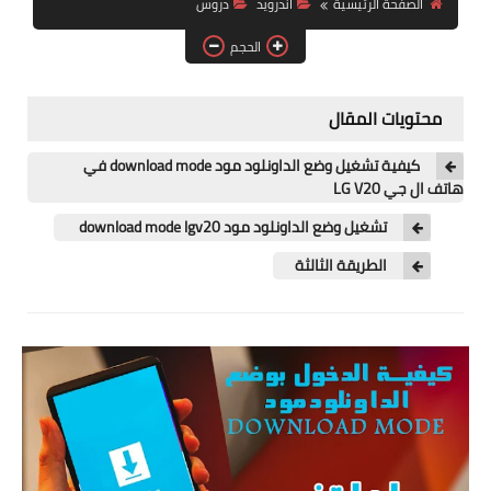
الصفحة الرئيسية
اندرويد
دروس
آيفون
الحجم
ويندوز
دروس
محتويات المقال
انترنت
كيفية تشغيل وضع الداونلود مود download mode في
هاتف ال جي LG V20
الربح من الانترنت
تشغيل وضع الداونلود مود download mode lgv20
جوجل
الطريقة الثالثة
فيسبوك
بلوجر
مقالات
العاب