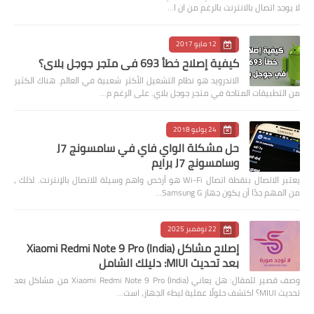
لا يوجد اتصال بالانترنت بالرغم من ان ا…
12 مايو 2017
كيفية إصلاح خطأ 693 في متجر جوجل بلاي؟
الاندرويد هو نظام التشغيل الأكثر شعبية في العالم. هناك الكثير
من التطبيقات المتاحة في متجر جوجل بلاي. على الرغم م…
24 يوليو 2018
حل مشكلة الواي فاي في سامسونج J7
وسامسونج J7 برايم
يعتبر الاتصال بنقطة اتصال Wi-Fi هو أرخص واهم وسيلة للاتصال بالإنترنت. لذلك ،
من المهم جدًا أن يكون جهاز Samsung G…
22 نوفمبر 2025
إصلاح مشاكل Xiaomi Redmi Note 9 Pro (India)
بعد تحديث MIUI: دليلك الشامل
وصف قصير للمقال: هل يعاني Xiaomi Redmi Note 9 Pro (India) من مشاكل بعد
تحديث MIUI؟ اكتشف حلولًا عملية لبطء الجهاز، است…