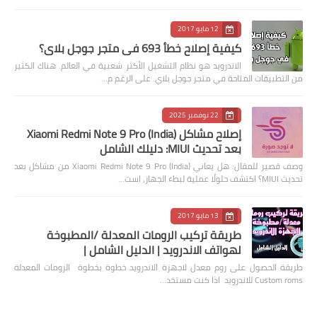
12 مايو 2017
كيفية إصلاح خطأ 693 في متجر جوجل بلاي؟
الاندرويد هو نظام التشغيل الأكثر شعبية في العالم. هناك الكثير
من التطبيقات المتاحة في متجر جوجل بلاي. على الرغم م…
22 نوفمبر 2025
إصلاح مشاكل Xiaomi Redmi Note 9 Pro (India)
بعد تحديث MIUI: دليلك الشامل
وصف قصير للمقال: هل يعاني Xiaomi Redmi Note 9 Pro (India) من مشاكل بعد
تحديث MIUI؟ اكتشف حلولًا عملية لبطء الجهاز، است…
13 مايو 2017
طريقة تركيب الرومات المعدلة /المطبوخة
لهواتف الاندرويد | الدليل الشامل |
طريقة الحصول على روم معدل لاجهزة الاندرويد خطوة بخطوة الرومات المعدلة
Custom roms للاندرويد اذا كنت مستخد…