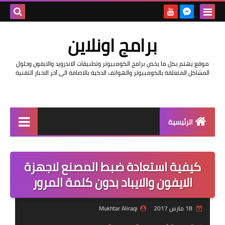
بحث هذه
برامج اونلاين
المدونة
موقع يهتم بكل ما يخص برامج الكومبيوتر وتطبيقات الاندرويد والايفون وحلول
الإلكتروني
المشاكل المتعلقة بالكومبيوتر والهواتف الذكية بالاضافة الى آخر الاخبار التقنية
الرئيسية
اخبار
كيفية استعادة ضبط المصنع لاجهزة
مراجعات
الايفون والايباد بدون كلمة المرور
حماية
18 مارس 2017
Mukhtar Aliraqi
اندرويد