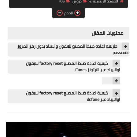
الصفحة الرئيسية
دروس
iOS
آيفون
الحجم
ويندوز
دروس
محتويات المقال
انترنت
طريقة اعادة ضبط المصنع للايفون والايباد بدون رمز المرور
passcode
الربح من الانترنت
كيفية اعادة ضبط المصنع factory reset للايفون
اوالايباد عبر الايتونز iTunes
جوجل
فيسبوك
كيفية اعادة ضبط المصنع factory reset للايفون
بلوجر
اوالايباد عبر dr.fone
مقالات
العاب