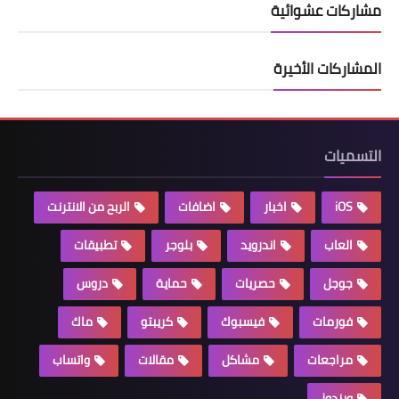
مشاركات عشوائية
المشاركات الأخيرة
التسميات
iOS
اخبار
اضافات
الربح من الانترنت
العاب
اندرويد
بلوجر
تطبيقات
جوجل
حصريات
حماية
دروس
فورمات
فيسبوك
كريبتو
ماك
مراجعات
مشاكل
مقالات
واتساب
ويندوز