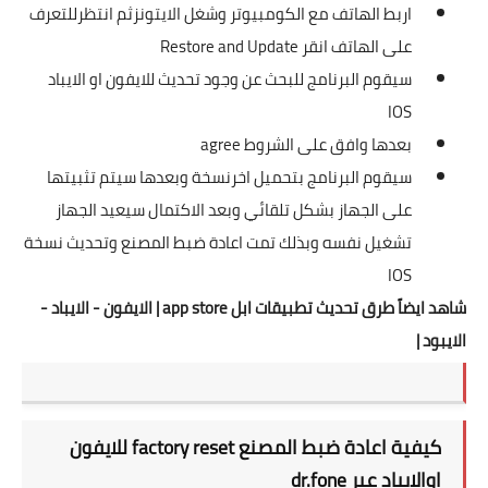
اربط الهاتف مع الكومبيوتر وشغل الايتونزثم انتظرللتعرف
على الهاتف انقر Restore and Update
سيقوم البرنامج للبحث عن وجود تحديث للايفون او الايباد
IOS
بعدها وافق على الشروط agree
سيقوم البرنامج بتحميل اخرنسخة وبعدها سيتم تثبيتها
على الجهاز بشكل تلقائي وبعد الاكتمال سيعيد الجهاز
تشغيل نفسه وبذلك تمت اعادة ضبط المصنع وتحديث نسخة
IOS
شاهد ايضاً طرق تحديث تطبيقات ابل app store | الايفون - الايباد -
الايبود |
كيفية اعادة ضبط المصنع factory reset للايفون
اوالايباد عبر dr.fone