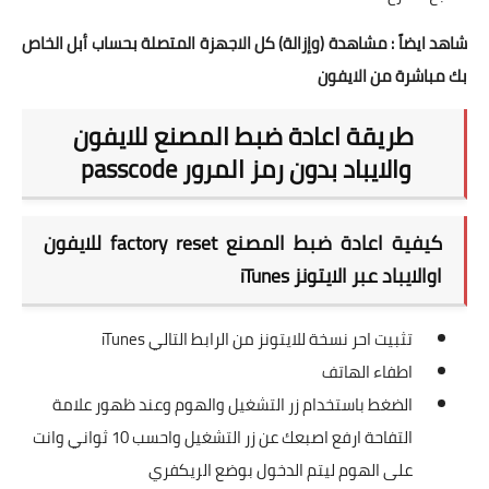
شاهد ايضاً :
مشاهدة (وإزالة) كل الاجهزة المتصلة بحساب أبل الخاص
بك مباشرة من الايفون
طريقة اعادة ضبط المصنع للايفون
والايباد بدون رمز المرور passcode
كيفية اعادة ضبط المصنع factory reset للايفون
اوالايباد عبر الايتونز iTunes
تثبيت احر نسخة للايتونز من الرابط التالي
iTunes
اطفاء الهاتف
الضغط باستخدام زر التشغيل والهوم وعند ظهور علامة
التفاحة ارفع اصبعك عن زر التشغيل واحسب 10 ثواني وانت
على الهوم ليتم الدخول بوضع الريكفري