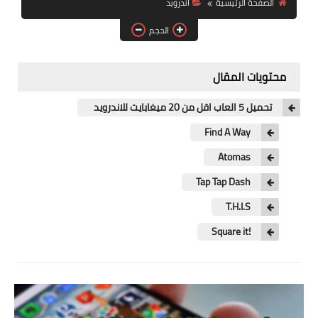
الصفحة الرئيسية
اندرويد
آيفون
الحجم
ويندوز
دروس
محتويات المقال
انترنت
تحميل 5 العاب اقل من 20 ميغابايت للاندرويد
الربح من الانترنت
Find A Way
Atomas
جوجل
Tap Tap Dash
فيسبوك
T.H.I.S
بلوجر
!Square it
مقالات
العاب