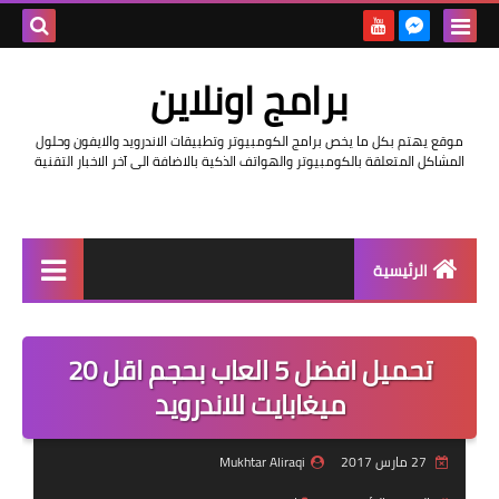
بحث هذه
برامج اونلاين
المدونة
موقع يهتم بكل ما يخص برامج الكومبيوتر وتطبيقات الاندرويد والايفون وحلول
الإلكتروني
المشاكل المتعلقة بالكومبيوتر والهواتف الذكية بالاضافة الى آخر الاخبار التقنية
الرئيسية
اخبار
تحميل افضل 5 العاب بحجم اقل 20
مراجعات
ميغابايت للاندرويد
حماية
27 مارس 2017
Mukhtar Aliraqi
اندرويد