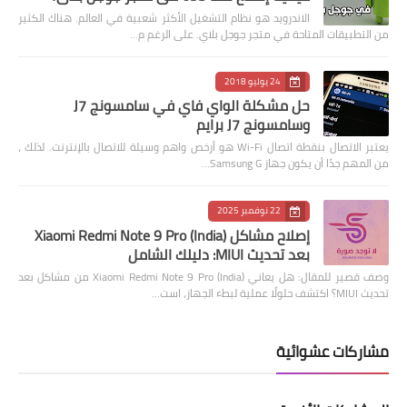
الاندرويد هو نظام التشغيل الأكثر شعبية في العالم. هناك الكثير
من التطبيقات المتاحة في متجر جوجل بلاي. على الرغم م…
24 يوليو 2018
حل مشكلة الواي فاي في سامسونج J7
وسامسونج J7 برايم
يعتبر الاتصال بنقطة اتصال Wi-Fi هو أرخص واهم وسيلة للاتصال بالإنترنت. لذلك ،
من المهم جدًا أن يكون جهاز Samsung G…
22 نوفمبر 2025
إصلاح مشاكل Xiaomi Redmi Note 9 Pro (India)
بعد تحديث MIUI: دليلك الشامل
وصف قصير للمقال: هل يعاني Xiaomi Redmi Note 9 Pro (India) من مشاكل بعد
تحديث MIUI؟ اكتشف حلولًا عملية لبطء الجهاز، است…
مشاركات عشوائية