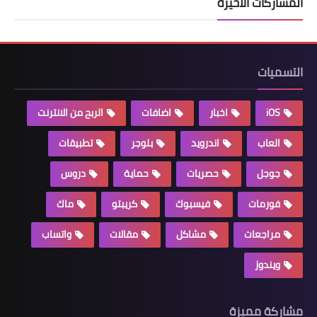
المشاركات الأخيرة
التسميات
iOS
اخبار
اضافات
الربح من الانترنت
العاب
اندرويد
بلوجر
تطبيقات
جوجل
حصريات
حماية
دروس
فورمات
فيسبوك
كريبتو
ماك
مراجعات
مشاكل
مقالات
واتساب
ويندوز
مشاركة مميزة