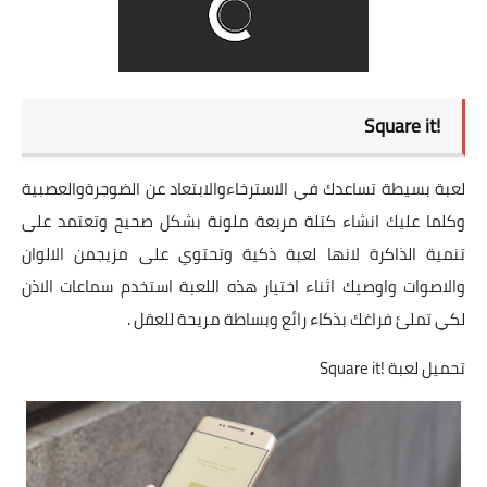
!Square it
لعبة بسيطة تساعدك في الاسترخاءوالابتعاد عن الضوجرةوالعصبية
وكلما عليك انشاء كتلة مربعة ملونة بشكل صحيح وتعتمد على
تنمية الذاكرة لانها لعبة ذكية وتحتوي على مزيجمن الالوان
والاصوات واوصيك اثناء اختيار هذه اللعبة استخدم سماعات الاذن
لكي تملئ فراغك بذكاء رائع وبساطة مريحة للعقل .
تحميل لعبة !Square it