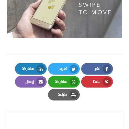
نشر
تغريد
مشاركة
LinkedIn
Twitter
Facebook
حفظ
مشاركة
إرسال
Email
Whatsapp
Pinterest
طباعة
Print