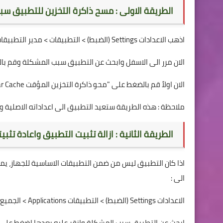
الطريقة الاولى : مسح ذاكرة التخزين للتطبيق س
اذهب الاعدادات Settings (الضبط) > التطبيقات > مدير التطبيقات > مرر باصبعك الى اليسار حتى تصل نافذة "الجميع All"
الان مرر الى الاسفل وابحث عن التطبيق سبب المشكلة وقم بال
الان اولاً قم بالضغط على "محو ذاكرة التخزين المؤقت Clear Cache" ثم بعدها اضغط على "محو البيانات Clear Data"
ملاحظة : هذه الطريقة ستعيد التطبيق الى اعداداته الاصلية وك
الطريقة الثانية : ازالة تثبيت التطبيق واعادة تثبي
اذا كان التطبيق ليس من ضمن التطبيقات الاساسية للجهاز، 
الى :
الاعدادات Settings (الضبط) > التطبيقات Applications > الجميع All
ابحث عن التطبيق سبب المشكلة وانقر عليه بعدها اضغط على ازالة تثب