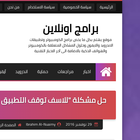
الرئيسية
سياسة الخصوصية
سياسة الاستخدام
من نحن
برامج اونلاين
موقع يهتم بكل ما يخص برامج الكومبيوتر وتطبيقات
الاندرويد والايفون وحلول المشاكل المتعلقة بالكومبيوتر
والهواتف الذكية بالاضافة الى آخر الاخبار التقنية
اخبار
مراجعات
حماية
اندرويد
آيف
الرئيسية
29 نوفمبر 2016
Ibrahim Al-Nuaimy
الصفحة الر