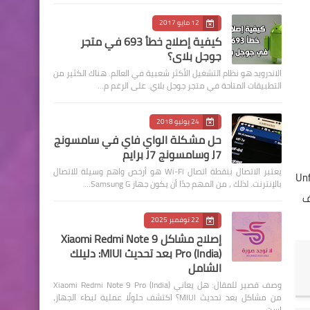
12 مايو 2017
كيفية إصلاح خطأ 693 في متجر
جوجل بلاي؟
الاندرويد هو نظام التشغيل الأكثر شعبية في العالم. هناك الكثير من
التطبيقات المتاحة في متجر جوجل بلاي. على الرغم م…
24 يوليو 2018
حل مشكلة الواي فاي في سامسونج
J7 وسامسونج J7 برايم
يعتبر الاتصال بنقطة اتصال Wi-Fi هو أرخص واهم وسيلة للاتصال
Unfortunately Andr
بالإنترنت. لذلك ، من المهم جدًا أن يكون جهاز Samsung G…
قف
22 نوفمبر 2025
إصلاح مشاكل Xiaomi Redmi Note 9
Pro (India) بعد تحديث MIUI: دليلك
الشامل
وصف قصير للمقال: هل يعاني Xiaomi Redmi Note 9 Pro (India)
من مشاكل بعد تحديث MIUI؟ اكتشف حلولًا عملية لبطء الجهاز،
است…