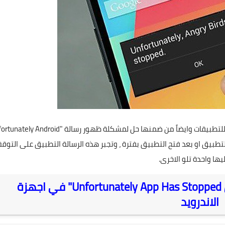
هذا الموضوع يشرح بشكل عام حل مشكلة التوقف المفاجىء للتطبيقات وايضاً من ضمنها حل لمشكلة ظهور رسالة "oid
ه الرسالة عند فتح التطبيق او بعد فتح التطبيق بفترة ، وتجبر هذه الرسالة التطبيق على التو
ا واحدة تلو الاخرى.
حل مشكلة "للاسف توقف التطبيق Unfortunately App Has Stopped" في اجهزة
الاندرويد