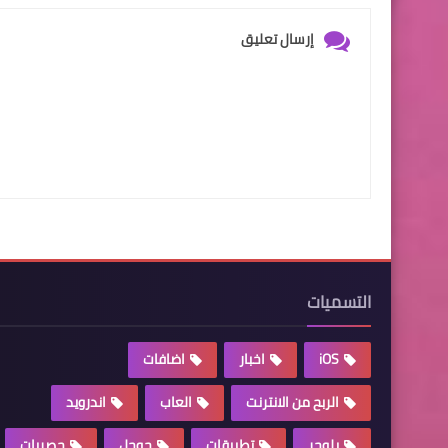
إرسال تعليق
التسميات
iOS
اخبار
اضافات
الربح من الانترنت
العاب
اندرويد
بلوجر
تطبيقات
جوجل
حصريات