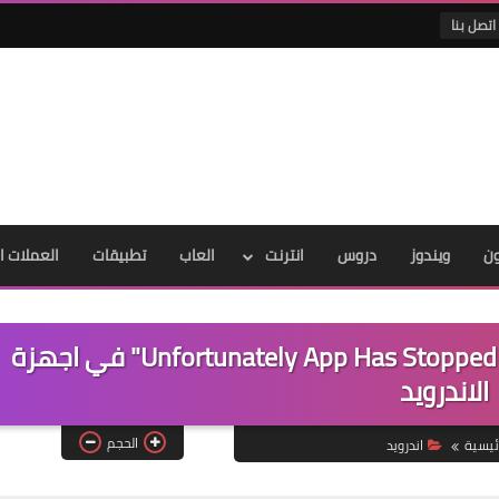
اتصل بنا
ون
ويندوز
دروس
انترنت
العاب
تطبيقات
العملات ا
حل مشكلة "للاسف توقف التطبيق Unfortunately App Has Stopped" في اجهزة
الاندرويد
الحجم
ئيسية
اندرويد