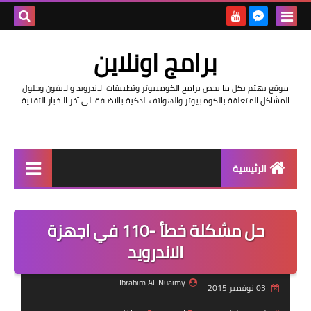
بحث هذه
برامج اونلاين
المدونة
موقع يهتم بكل ما يخص برامج الكومبيوتر وتطبيقات الاندرويد والايفون وحلول
الإلكتروني
المشاكل المتعلقة بالكومبيوتر والهواتف الذكية بالاضافة الى آخر الاخبار التقنية
الرئيسية
اخبار
حل مشكلة خطأ -110 في اجهزة
مراجعات
الاندرويد
حماية
Ibrahim Al-Nuaimy
03 نوفمبر 2015
اندرويد