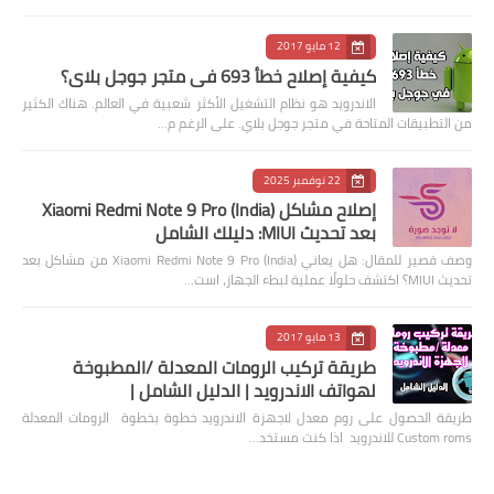
12 مايو 2017
كيفية إصلاح خطأ 693 في متجر جوجل بلاي؟
الاندرويد هو نظام التشغيل الأكثر شعبية في العالم. هناك الكثير
من التطبيقات المتاحة في متجر جوجل بلاي. على الرغم م…
22 نوفمبر 2025
إصلاح مشاكل Xiaomi Redmi Note 9 Pro (India)
بعد تحديث MIUI: دليلك الشامل
وصف قصير للمقال: هل يعاني Xiaomi Redmi Note 9 Pro (India) من مشاكل بعد
تحديث MIUI؟ اكتشف حلولًا عملية لبطء الجهاز، است…
13 مايو 2017
طريقة تركيب الرومات المعدلة /المطبوخة
لهواتف الاندرويد | الدليل الشامل |
طريقة الحصول على روم معدل لاجهزة الاندرويد خطوة بخطوة الرومات المعدلة
Custom roms للاندرويد اذا كنت مستخد…