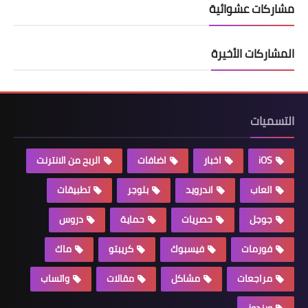
مشاركات عشوائية
المشاركات الأخيرة
التسميات
iOS
اخبار
اضافات
الربح من الانترنت
العاب
اندرويد
بلوجر
تطبيقات
جوجل
حصريات
حماية
دروس
فورمات
فيسبوك
كريبتو
ماك
مراجعات
مشاكل
مقالات
واتساب
ويندوز