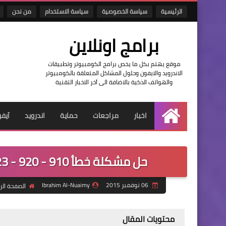
الرئيسية
سياسة الخصوصية
سياسة الاستخدام
من نحن
برامج اونلاين
موقع يهتم بكل ما يخص برامج الكومبيوتر وتطبيقات
الاندرويد والايفون وحلول المشاكل المتعلقة بالكومبيوتر
والهواتف الذكية بالاضافة الى آخر الاخبار التقنية
اخبار
مراجعات
حماية
اندرويد
آيف
الرئيسية
حل مشكلة خطأ 910 - 920 - 923 - 924 - 925 error في اجهزة الاندرويد
06 نوفمبر 2015
Ibrahim Al-Nuaimy
الصفحة الر
محتويات المقال