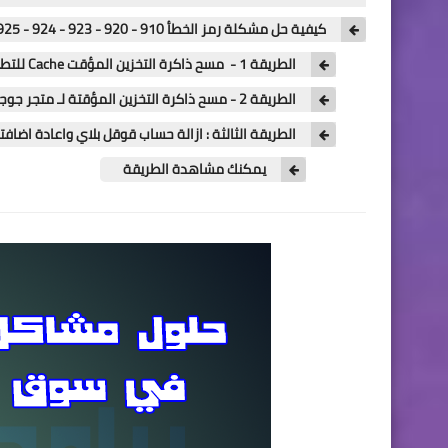
كيفية حل مشكلة رمز الخطأ 910 - 920 - 923 - 924 - 925 error في اجهزة الاندرويد
الطريقة 1 - مسح ذاكرة التخزين المؤقت Cache للتطبيق سبب المشكلة
الطريقة 2 - مسح ذاكرة التخزين المؤقتة لـ متجر جوجل بلاي Google Play Store
الطريقة الثالثة : ازالة حساب قوقل بلاي واعادة اضافت
يمكنك مشاهدة الطريقة