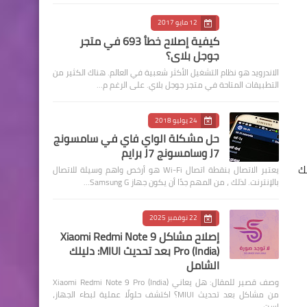
12 مايو 2017
كيفية إصلاح خطأ 693 في متجر
جوجل بلاي؟
الاندرويد هو نظام التشغيل الأكثر شعبية في العالم. هناك الكثير من
التطبيقات المتاحة في متجر جوجل بلاي. على الرغم م…
24 يوليو 2018
حل مشكلة الواي فاي في سامسونج
J7 وسامسونج J7 برايم
لك
يعتبر الاتصال بنقطة اتصال Wi-Fi هو أرخص واهم وسيلة للاتصال
بالإنترنت. لذلك ، من المهم جدًا أن يكون جهاز Samsung G…
22 نوفمبر 2025
إصلاح مشاكل Xiaomi Redmi Note 9
Pro (India) بعد تحديث MIUI: دليلك
الشامل
وصف قصير للمقال: هل يعاني Xiaomi Redmi Note 9 Pro (India)
من مشاكل بعد تحديث MIUI؟ اكتشف حلولًا عملية لبطء الجهاز،
است…