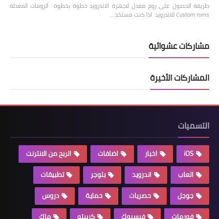
طريقة الحصول على روم معدل لاجهزة الاندرويد خطوة بخطوة الرومات المعدلة
Custom roms للاندرويد اذا كنت مستخد…
مشاركات عشوائية
المشاركات الأخيرة
التسميات
iOS
اخبار
اضافات
الربح من الانترنت
العاب
اندرويد
بلوجر
تطبيقات
جوجل
حصريات
حماية
دروس
فورمات
فيسبوك
كريبتو
ماك