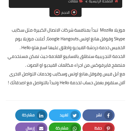
الصفحة الرئيسية
مقالات
آيفون
الحجم
ويندوز
دروس
موزيلا Mozilla تبدأ بمنافسة شركات الاتصال الكبيرة مثل سكايب
Skype وقوقل هانغ اوتس Google Hangouts، أعلنت موزيلا يوم
انترنت
الخميس خدمة دردشة الفيديو واطلق عليها اسم هلو Hello .
الربح من الانترنت
الخدمة التجريبية ستطلق بالاسابيع القادمة حيث تمكن مستخدمي
متصفح فايرفوكس من اجراء مكالمات الفيديو او الصوت .
جوجل
مع آبل فيس وقوقل هانغ اوتس وسكايب وخدمات التواصل الاخرى
فيسبوك
آلان ستقوم بعمل حساب لخدمة Hello وتبدأ بالتواصل مع اصدقائك !
بلوجر
مقالات
نشر
تغريد
مشاركة
العاب
LinkedIn
Twitter
Facebook
حفظ
مشاركة
إرسال