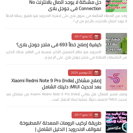
حل مشكلة لا يوجد اتصال بالانترنت No
Connection في جوجل بلاي
واحد من الاخطاء الشائعة في سوق بلاي على اجهزة الاندرويد هو ظهور رسالة الخطأ
لا يوجد اتصال بالانترنت بالرغم من ان ا…
12 مايو 2017
كيفية إصلاح خطأ 693 في متجر جوجل بلاي؟
الاندرويد هو نظام التشغيل الأكثر شعبية في العالم. هناك الكثير
من التطبيقات المتاحة في متجر جوجل بلاي. على الرغم م…
22 نوفمبر 2025
إصلاح مشاكل Xiaomi Redmi Note 9 Pro (India)
بعد تحديث MIUI: دليلك الشامل
وصف قصير للمقال: هل يعاني Xiaomi Redmi Note 9 Pro (India) من مشاكل بعد
تحديث MIUI؟ اكتشف حلولًا عملية لبطء الجهاز، است…
13 مايو 2017
طريقة تركيب الرومات المعدلة /المطبوخة
لهواتف الاندرويد | الدليل الشامل |