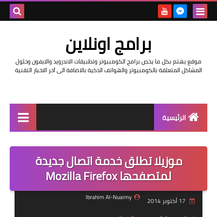
بحث هذه
برامج اونلاين
المدونة
موقع يهتم بكل ما يخص برامج الكومبيوتر وتطبيقات الاندرويد والايفون وحلول
الإلكتروني
المشاكل المتعلقة بالكومبيوتر والهواتف الذكية بالاضافة الى آخر الاخبار التقنية
الرئيسية
اخبار
موزيلا تطلق خدمة اتصال جديدة
مراجعات
لمتصفحها Mozilla Firefox
حماية
Ibrahim Al-Nuaimy
17 أكتوبر 2014
اندرويد