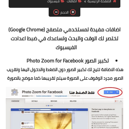
الصفحة الرئيسية
اضافات
فيسبوك
آيفون
الحجم
ويندوز
دروس
اضافات مفيدة لمستخدمي متصفح (Google Chrome)
تختصر لك الوقت والبحث وتساعدك في ضبط اعدادت
انترنت
ا
لفيسبوك
الربح من الانترنت
تكبير الصور
Photo Zoom for Facebook
جوجل
هذه الاضافة تتيح لك تكبير الصور دون الضغط والدخول اليها وتقريب
الصور مجرد الوقوف على الصورة سيتم تقريبها كما موضح بالصورة
فيسبوك
بلوجر
مقالات
العاب