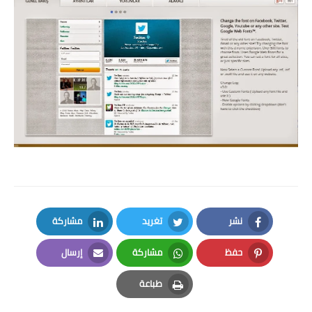
نشر
تغريد
مشاركة
LinkedIn
Twitter
Facebook
حفظ
مشاركة
إرسال
Email
Whatsapp
Pinterest
طباعة
Print