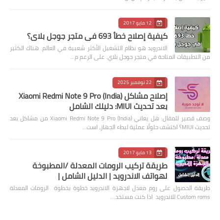
12 مايو 2017
كيفية إصلاح خطأ 693 في متجر جوجل بلاي؟
الاندرويد هو نظام التشغيل الأكثر شعبية في العالم. هناك الكثير
من التطبيقات المتاحة في متجر جوجل بلاي. على الرغم م…
22 نوفمبر 2025
إصلاح مشاكل Xiaomi Redmi Note 9 Pro (India)
بعد تحديث MIUI: دليلك الشامل
وصف قصير للمقال: هل يعاني Xiaomi Redmi Note 9 Pro (India) من مشاكل بعد
تحديث MIUI؟ اكتشف حلولًا عملية لبطء الجهاز، است…
13 مايو 2017
طريقة تركيب الرومات المعدلة /المطبوخة
لهواتف الاندرويد | الدليل الشامل |
طريقة الحصول على روم معدل لاجهزة الاندرويد خطوة بخطوة الرومات المعدلة
Custom roms للاندرويد اذا كنت مستخد…