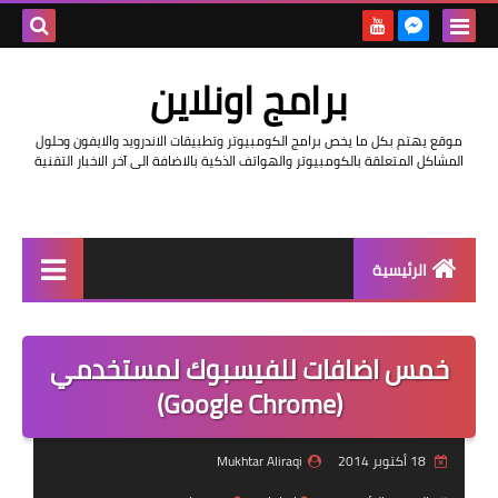
بحث هذه
برامج اونلاين
المدونة
موقع يهتم بكل ما يخص برامج الكومبيوتر وتطبيقات الاندرويد والايفون وحلول
الإلكتروني
المشاكل المتعلقة بالكومبيوتر والهواتف الذكية بالاضافة الى آخر الاخبار التقنية
الرئيسية
اخبار
خمس اضافات للفيسبوك لمستخدمي
مراجعات
(Google Chrome)
حماية
18 أكتوبر 2014
Mukhtar Aliraqi
اندرويد