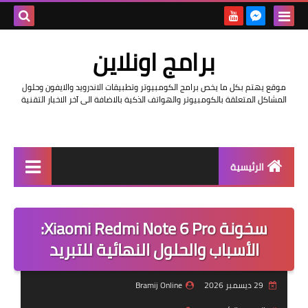
بحث هذه
برامج اونلاين
المدونة
موقع يهتم بكل ما يخص برامج الكومبيوتر وتطبيقات الاندرويد والايفون وحلول
الإلكتروني
المشاكل المتعلقة بالكومبيوتر والهواتف الذكية بالاضافة الى آخر الاخبار التقنية
الرئيسية
اخبار
سخونة Xiaomi Redmi Note 6 Pro:
مراجعات
الأسباب والحلول النهائية للتبريد
حماية
29 ديسمبر 2026
Bramij Online
اندرويد