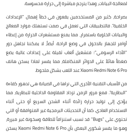
لمعالجة البيانات، وهذا يترجم مباشرة إلى حرارة محسوسة.
بصراحة، كثير من المستخدمين يقعون في خطأ إهمال "الإعدادات
الخلفية". فالتطبيقات التي تعمل في صمت تستهلك موارد المعالج
والبيانات الخلوية باستمرار، مما يمنع مستشعرات الحرارة من إعطاء
أوامر للجهاز بالدخول في وضع الراحة. أيضاً، لا يمكننا تجاهل دور
"الأداء الرسومي"؛ فتشغيل ألعاب ثقيلة على إعدادات عالية يضع
ضغطاً هائلاً على الدوائر المتكاملة، مما يفسر لماذا يسخن هاتف
Xiaomi Redmi Note 6 Pro عند اللعب بشكل ملحوظ.
من الأسباب التقنية الأخرى التي نراها في الصيانة هي تدهور كفاءة
"البطارية". فمع مرور الزمن، تزداد المقاومة الداخلية للبطارية، مما
يؤدي إلى توليد حرارة زائدة أثناء الشحن السريع أو حتى أثناء
الاستخدام العادي. كما أن التحديثات البرمجية غير المتوافقة أو التي
تحتوي على "Bugs" قد تسبب استنزافاً للطاقة وسخونة غير مبررة،
وهو ما يفسر شكوى البعض بأن Xiaomi Redmi Note 6 Pro يسخن