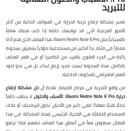
للتبريد
تعتبر مشكلة ارتفاع درجة الحرارة في الهواتف الذكية من أكثر
الأمور المزعجة التي قد تواجهك، خاصة إذا كنت تمتلك هاتفاً
كلاسيكياً مثل Xiaomi Redmi Note 6 Pro. هذا الهاتف الذي قدم أداءً
ممتازاً في فئته، بدأ الكثير من مستخدميه مؤخراً يشعرون بسخونة
زائدة في الجزء العلوي بالقرب من الكاميرا أو في ظهر الهاتف
بالكامل. هذه السخونة ليست مجرد إزعاج ليدك، بل هي عدو لدود
للعمر الافتراضي للمكونات الداخلية.
من واقع التجربة في مراكز الصيانة، نلاحظ أن
حل مشكلة ارتفاع
حرارة Xiaomi Redmi Note 6 Pro: الأسباب والحلول
لا يتطلب دائماً
تدخلًا تقنيًا معقدًا. ففي كثير من الأحيان، تكون البرمجيات أو عادات
الاستخدام الخاطئة هي المحرك الرئيسي لهذه المشكلة. في هذا
المقال، سنغوص معاً في أعماق هذا الهاتف لنفهم لماذا ترتفع