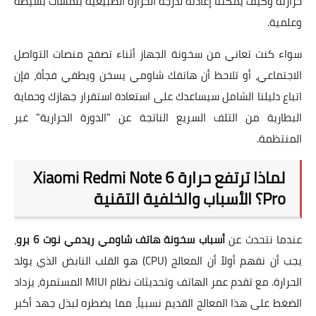
حرارته وكيف يمكننا إعادته لدرجة الحرارة الطبيعية بلمسات بسيطة
وعلمية.
سواء كنت تعاني من سخونة الجهاز أثناء تصفح منصات التواصل
الاجتماعي، أو تلاحظ أن هاتفك شاومي يسخن ويطفي فجأة، فإن
اتباع دليلنا الشامل سيساعدك على استعادة استقرار جهازك وحماية
البطارية من التلف السريع الناتجة عن "الدورة الحرارية" غير
المنتظمة.
لماذا ترتفع حرارة Xiaomi Redmi Note 6
Pro؟ الأسباب والخلفية التقنية
عندما نتحدث عن
أسباب سخونة هاتف شاومي ريدمي نوت 6 برو
،
يجب أن نفهم أولاً أن المعالج (CPU) هو القلب النابض الذي يولد
الحرارة. مع تقدم عمر الهاتف وتحديثات نظام MIUI المستمرة، يزداد
الضغط على هذا المعالج القديم نسبياً، مما يضطره لبذل جهد أكبر