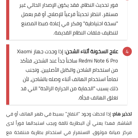
فور تحديث النظام، فقد يكون الإصدار الحالي غير
مستقر. انتظر تحديثاً فرعياً للإصلاح، أو قم بعمل
"نسخة احتياطية" وفكر في إعادة ضبط المصنع
لتنظيف ملفات النظام القديمة.
علاج السخونة أثناء الشحن:
إذا وجدت جهاز Xiaomi
Redmi Note 6 Pro ساخناً جداً عند الشحن، فتأكد
من استخدام الشاحن والكابل الأصليين. وتجنب
تماماً استخدام الهاتف أثناء وصله بالشاحن، لأن
ذلك يسبب "الحماية من الحرارة الزائدة" التي قد
تغلق الهاتف فجأة.
تحذير هام:
إذا لاحظت وجود "انتفاخ" بسيط في ظهر الهاتف أو في
الشاشة، فهذا يعني أن البطارية تالفة ويجب استبدالها فوراً لدى
مركز صيانة موثوق. الاستمرار في استخدام بطارية منتفخة مع