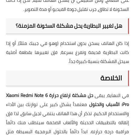
على المعالج، ومن الطبيعي أن يسخن الهاتف قليلاً، لكن إذا كانت
السخونة لا تطاق، جرب تقليل جودة الفيديو أو مدة التصوير.
هل تغيير البطارية يحل مشكلة السخونة المزمنة؟
إذا كان الهاتف يسخن بدون استخدام (وهو في جيبك مثلاً)، أو إذا
كانت البطارية قديمة وتفرغ بسرعة، فإن تغييرها بقطعة أصلية
سيحل المشكلة بنسبة كبيرة جداً.
الخلاصة
في النهاية، يبقى
حل مشكلة ارتفاع حرارة Xiaomi Redmi Note 6
Pro: الأسباب والحلول
معتمداً بشكل كبير على توازنك بين الأداء
والاستخدام الحكيم. تذكر أن هذا الهاتف ينتمي لجيل سابق، لذا فإن
إثقاله بالتطبيقات الحديثة والألعاب الضخمة سيتطلب منك دائماً
مراقبة درجة حرارته. ابدأ دائماً بالحلول البرمجية البسيطة مثل