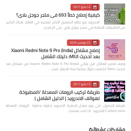
12 مايو 2017
كيفية إصلاح خطأ 693 في متجر جوجل بلاي؟
الاندرويد هو نظام التشغيل الأكثر شعبية في العالم. هناك الكثير
من التطبيقات المتاحة في متجر جوجل بلاي. على الرغم م…
22 نوفمبر 2025
إصلاح مشاكل Xiaomi Redmi Note 9 Pro (India)
بعد تحديث MIUI: دليلك الشامل
وصف قصير للمقال: هل يعاني Xiaomi Redmi Note 9 Pro (India) من مشاكل بعد
تحديث MIUI؟ اكتشف حلولًا عملية لبطء الجهاز، است…
13 مايو 2017
طريقة تركيب الرومات المعدلة /المطبوخة
لهواتف الاندرويد | الدليل الشامل |
طريقة الحصول على روم معدل لاجهزة الاندرويد خطوة بخطوة الرومات المعدلة
Custom roms للاندرويد اذا كنت مستخد…
مشاركات عشوائية