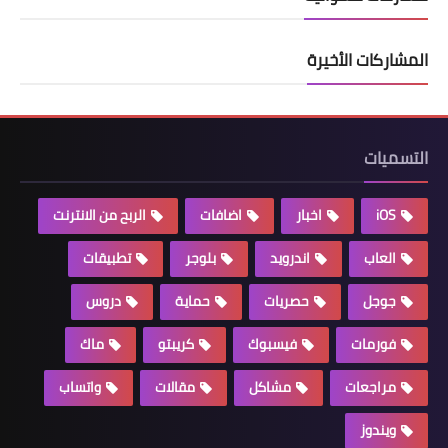
المشاركات الأخيرة
التسميات
iOS
اخبار
اضافات
الربح من الانترنت
العاب
اندرويد
بلوجر
تطبيقات
جوجل
حصريات
حماية
دروس
فورمات
فيسبوك
كريبتو
ماك
مراجعات
مشاكل
مقالات
واتساب
ويندوز