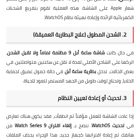
شعار Apple على الشاشة. هذه العملية تقوم بتفريغ الشحنات
الكهربائية الزائدة وإعادة تهيئة نظام WatchOS.
2. الشحن المطول (علاج البطارية العميقة)
في حال كانت
شاشة ساعة أبل 9 مظلمة تماماً ولا تقبل الشحن
،
اتركها على الشاحن الأصلي لمدة لا تقل عن ساعتين متواصلتين. في
بعض الحالات، تدخل
بطارية ساعة أبل
في حالة خمول عميق لحماية
الخلايا، وتحتاج لوقت طويل من الجهد المستمر لتعود للحياة.
3. تحديث أو إعادة تعيين النظام
إذا عادت الشاشة للعمل مؤقتاً ثم انطفأت، فقد يكون هناك تعارض
في
تحديث WatchOS
. ننصح بـ
إلغاء اقتران Watch Series 9
من
هاتفك ثم إعادة اقترانها كجهاز جديد. هذا الإجراء يحذف الملفات