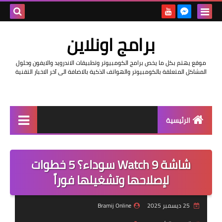
بحث هذه
برامج اونلاين
المدونة
موقع يهتم بكل ما يخص برامج الكومبيوتر وتطبيقات الاندرويد والايفون وحلول
الإلكتروني
المشاكل المتعلقة بالكومبيوتر والهواتف الذكية بالاضافة الى آخر الاخبار التقنية
الرئيسية
اخبار
شاشة Watch 9 سوداء؟ 5 خطوات
مراجعات
لإصلاحها وتشغيلها فوراً
حماية
25 ديسمبر 2025
Bramij Online
اندرويد