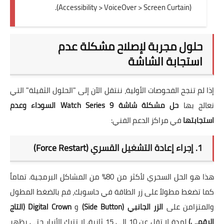
(Accessibility > VoiceOver > Screen Curtain).
حلول مجربة لإصلاح مشكلة عدم
استجابة الشاشة
إذا لم تنجح الفحوصات الأولية، ننتقل الآن إلى "الحلول الثقيلة" التي
نعالج بها
حل مشكلة شاشة Watch Series 9 السوداء وعدم
استجابتها
في مراكز الدعم الفني:
1. إجراء إعادة التشغيل القسري (Force Restart)
هذا هو الحل السحري لأكثر من 80% من المشاكل البرمجية. تماماً
كما تضغط مطولاً على زر الطاقة في حاسوبك، قم بالضغط المطول
والمتزامن على
الزر الجانبي (Side Button)
و
Digital Crown (التاج
الرقمي)
لمدة لا تقل عن 10 إلى 15 ثانية. لا تترك الأزرار حتى يظهر