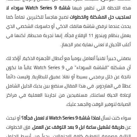
هذه اللحظة التي تظهر فيها
شاشة Watch Series 9 سوداء لا
تستجيب حل المشكلة والخطوات
تصبح هاجساً للكثيرين، تماماً كما
يحدث عندما ترفض شاشة هاتفك الذكي أو حاسوبك الشخصي الذي
يعمل بنظام ويندوز 11 الإقلاع فجأة. إنها تجربة محبطة، لكنها في
أغلب الأحيان لا تعني نهاية عمر الجهاز.
بصفتي خبيراً تقنياً أتعامل يومياً مع أعطال الأجهزة الذكية، أؤكد لك
أن مشكلة "الشاشة السوداء" في Watch Series 9 غالباً ما تكون
ناتجة عن خلل برمجبي بسيط أو نفاذ عميق للبطارية، وليست دائماً
عطلاً في الهاردوير. في هذا المقال، سنضع بين يديك الدليل الشامل
لإعادة الحياة لساعتك، مستفيدين من تجاربنا العملية في مراكز
الصيانة لتوفير الوقت والجهد عليك.
سواء كنت تسأل
لماذا شاشة Watch Series 9 لا تعمل فجأة؟
أو تبحث
عن
طريقة تشغيل ساعة ابل 9 بعد التوقف عن العمل
، فإن الخطوات
التالية مصممة لتغطية كافة الاحتمالات، بدءاً من أبسط الحلول