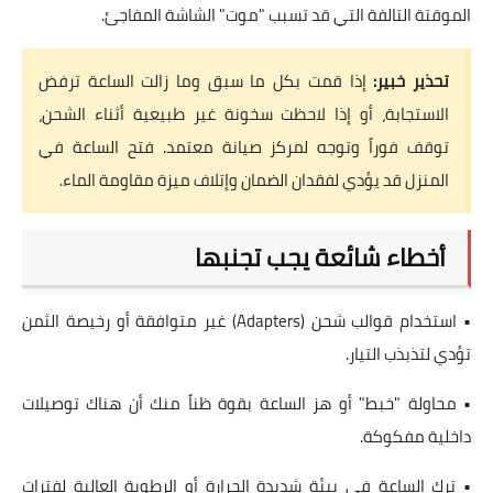
الموقتة التالفة التي قد تسبب "موت" الشاشة المفاجئ.
تحذير خبير:
إذا قمت بكل ما سبق وما زالت الساعة ترفض
الاستجابة، أو إذا لاحظت سخونة غير طبيعية أثناء الشحن،
توقف فوراً وتوجه لمركز صيانة معتمد. فتح الساعة في
المنزل قد يؤدي لفقدان الضمان وإتلاف ميزة مقاومة الماء.
أخطاء شائعة يجب تجنبها
• استخدام قوالب شحن (Adapters) غير متوافقة أو رخيصة الثمن
تؤدي لتذبذب التيار.
• محاولة "خبط" أو هز الساعة بقوة ظناً منك أن هناك توصيلات
داخلية مفكوكة.
• ترك الساعة في بيئة شديدة الحرارة أو الرطوبة العالية لفترات