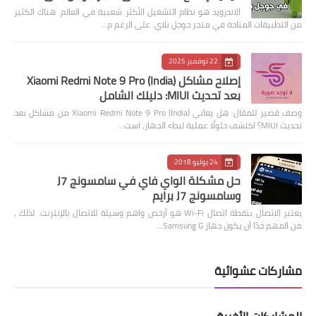
الاندرويد هو نظام التشغيل الأكثر شعبية في العالم. هناك الكثير
من التطبيقات المتاحة في متجر جوجل بلاي. على الرغم م…
22 نوفمبر 2025
إصلاح مشاكل Xiaomi Redmi Note 9 Pro (India)
بعد تحديث MIUI: دليلك الشامل
وصف قصير للمقال: هل يعاني Xiaomi Redmi Note 9 Pro (India) من مشاكل بعد
تحديث MIUI؟ اكتشف حلولًا عملية لبطء الجهاز، است…
24 يوليو 2018
حل مشكلة الواي فاي في سامسونج J7
وسامسونج J7 برايم
يعتبر الاتصال بنقطة اتصال Wi-Fi هو أرخص واهم وسيلة للاتصال بالإنترنت. لذلك ،
من المهم جدًا أن يكون جهاز Samsung G…
مشاركات عشوائية