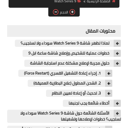
الصفحة الرئيسية
Watch Series 9
آيفون
الحجم
ويندوز
دروس
محتويات المقال
انترنت
لماذا تظهر شاشة Watch Series 9 سوداء ولا تستجيب؟
الربح من الانترنت
خطوات عملية لتشخيص وإصلاح شاشة ساعة ابل 9
حلول مجربة لإصلاح مشكلة عدم استجابة الشاشة
جوجل
1. إجراء إعادة التشغيل القسري (Force Restart)
فيسبوك
2. الشحن المطول (علاج البطارية العميقة)
بلوجر
3. تحديث أو إعادة تعيين النظام
أخطاء شائعة يجب تجنبها
مقالات
الأسئلة الشائعة حول شاشة Watch Series 9 سوداء ولا
العاب
تستجيب؟ خطوات لإصلاحها وتشغيلها