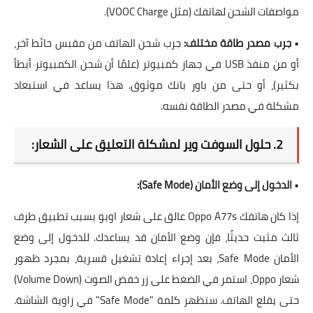
مواصفات الشحن لهاتفك (مثل VOOC Charge).
•
جرب مصدر طاقة مختلف:
جرب شحن الهاتف من مقبس حائط آخر،
أو من منفذ USB في جهاز كمبيوتر (علمًا أن شحن الكمبيوتر أبطأ
بكثير)، أو حتى من باور بانك موثوق. هذا يساعد في استبعاد
مشكلة في مصدر الطاقة نفسه.
2. حلول السوفت وير لمشكلة التعليق على الشعار:
•
الدخول إلى وضع الأمان (Safe Mode):
إذا كان هاتفك
Oppo A77s عالق على شعار اوبو
بسبب تطبيق طرف
ثالث مثبت حديثًا، فإن وضع الأمان قد يساعدك. للدخول إلى
وضع
الأمان Safe Mode
، بعد إجراء إعادة تشغيل قسرية، بمجرد ظهور
شعار Oppo، استمر في الضغط على زر خفض الصوت (Volume Down)
حتى يقلع الهاتف. ستظهر كلمة "Safe Mode" في زاوية الشاشة.