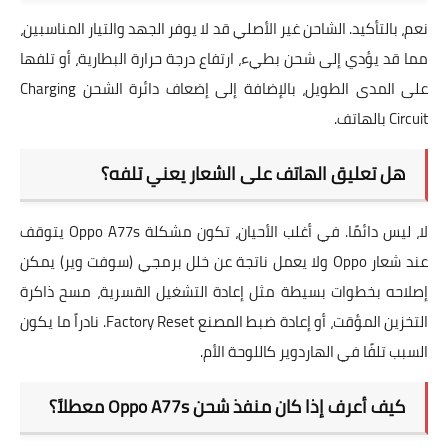
نعم، بالتأكيد. الشاحن غير الأصلي قد لا يوفر الجهد والتيار المناسبين،
مما قد يؤدي إلى شحن بطيء، ارتفاع درجة حرارة
البطارية
، أو تلفها
على المدى الطويل، بالإضافة إلى إضعاف
دائرة الشحن Charging
Circuit
بالهاتف.
هل تعليق الهاتف على الشعار يعني تلفه؟
لا، ليس دائمًا. في أغلب الأحيان، تكون مشكلة
Oppo A77s يتوقف
عند شعار Oppo ولا يعمل
ناتجة عن خلل برمجي (سوفت وير) يمكن
إصلاحه بخطوات بسيطة مثل إعادة التشغيل القسرية، مسح ذاكرة
التخزين المؤقت، أو
إعادة ضبط المصنع Factory Reset
. نادراً ما يكون
السبب تلفًا في الهاردوير كاللوحة الأم.
كيف أعرف إذا كان منفذ شحن Oppo A77s معطلاً؟