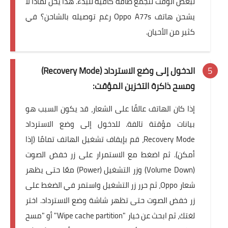
لبعض الوقت لتجمع طاقة كافية للبدء. هذا يحل
لماذا لا
يشحن هاتف Oppo A77s رغم توصيله بالشاحن؟
في
كثير من الأحيان.
الدخول إلى وضع الاسترداد (Recovery Mode)
ومسح ذاكرة التخزين المؤقت:
إذا كان الهاتف عالقًا على الشعار، قد يكون السبب هو
بيانات مؤقتة تالفة. للدخول إلى
وضع الاسترداد
Recovery Mode
، قم بإيقاف تشغيل الهاتف تمامًا (إذا
أمكن). ثم اضغط مع الاستمرار على زر خفض الصوت
(Volume Down) وزر التشغيل (Power) معًا حتى يظهر
شعار Oppo، ثم حرر زر التشغيل واستمر في الضغط على
زر خفض الصوت حتى تظهر شاشة وضع الاسترداد. اختر
لغتك، ثم ابحث عن خيار "Wipe cache partition" أو "مسح