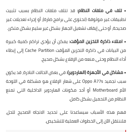
•
تلف في ملفات النظام:
قد تتلف ملفات النظام بسبب تثبيت
تطبيقات غير موثوقة (تحتوي على
برامج ضارة
)، أو إجراء تعديلات غير
صحيحة، أو حتى إيقاف تشغيل الجهاز بشكل غير سليم بشكل متكرر.
•
امتلاء ذاكرة التخزين المؤقت:
يمكن أن يؤدي تراكم كمية كبيرة
من البيانات في
ذاكرة التخزين المؤقت Cache Partition
إلى إبطاء
أداء النظام وحتى منعه من الإقلاع بشكل صحيح.
•
مشاكل في الأجهزة (الهاردوير):
في بعض الحالات النادرة، قد يكون
سبب
تجميد Oppo A77s على شعار الإقلاع
هو مشكلة في
اللوحة
الأم Motherboard
أو أحد مكونات الهاردوير الداخلية التي تمنع
النظام من التحميل بشكل كامل.
فهم هذه الأسباب سيساعدنا على تحديد الاتجاه الصحيح للحل،
فلننتقل الآن إلى الخطوات العملية للتشخيص.