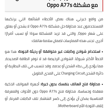
مع مشكلة Oppo A77s
من واقع خبرتي، هناك بعض الأخطاء الشائعة التي يرتكبها
المستخدمون عند محاولة
حل مشكلة Oppo A77s لا يشحن أو يعلق
على شعار Oppo
، والتي قد تزيد المشكلة سوءًا أو تسبب أضرارًا
أخرى. تجنب هذه الممارسات لضمان سلامة هاتفك:
•
استخدام شواحن وكابلات غير متوافقة أو رديئة الجودة:
هذا هو
الخطأ الأكثر شيوعًا. الشواحن الرخيصة قد لا توفر الطاقة الصحيحة،
مما يؤدي إلى بطء الشحن أو عدمه، وقد تتسبب في تلف
البطارية
أو
دائرة الشحن Charging Circuit
على المدى الطويل.
•
محاولة فتح الهاتف بنفسك بدون خبرة:
أجهزة الهواتف الذكية
معقدة وحساسة. محاولة فتح Oppo A77s دون الأدوات والمعرفة
المناسبة يمكن أن يؤدي إلى كسر الشاشة، تلف الكابلات المرنة، أو
إتلاف
اللوحة الأم Motherboard
.