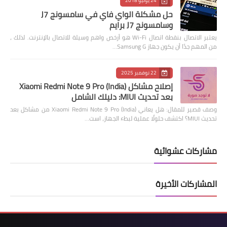
24 يوليو 2018
حل مشكلة الواي فاي في سامسونج J7
وسامسونج J7 برايم
يعتبر الاتصال بنقطة اتصال Wi-Fi هو أرخص واهم وسيلة للاتصال بالإنترنت. لذلك ،
من المهم جدًا أن يكون جهاز Samsung G…
22 نوفمبر 2025
إصلاح مشاكل Xiaomi Redmi Note 9 Pro (India)
بعد تحديث MIUI: دليلك الشامل
وصف قصير للمقال: هل يعاني Xiaomi Redmi Note 9 Pro (India) من مشاكل بعد
تحديث MIUI؟ اكتشف حلولًا عملية لبطء الجهاز، است…
مشاركات عشوائية
المشاركات الأخيرة