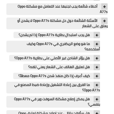
تطبيقات
أخطاء شائعة يجب تجنبها عند التعامل مع مشكلة Oppo
A77s
العملات الرقمية
الأسئلة الشائعة حول حل مشكلة Oppo A77s لا يشحن أو
يعلق على الشعار
هل يجب استبدال بطارية Oppo A77s إذا لم يشحن؟
ما هو وضع الريكفري في Oppo A77s وكيف
أستخدمه؟
هل يؤثر الشاحن غير الأصلي على بطارية Oppo A77s؟
هل تعليق الهاتف على الشعار يعني تلفه؟
كيف أعرف إذا كان منفذ شحن Oppo A77s معطلاً؟
ما الفرق بين إعادة التشغيل وإعادة ضبط المصنع في
Oppo A77s؟
هل يمكن إصلاح مشكلة السوفت وير في Oppo A77s
بنفسي؟
هل سأفقد بياناتي عند إصلاح مشكلة تعليق Oppo