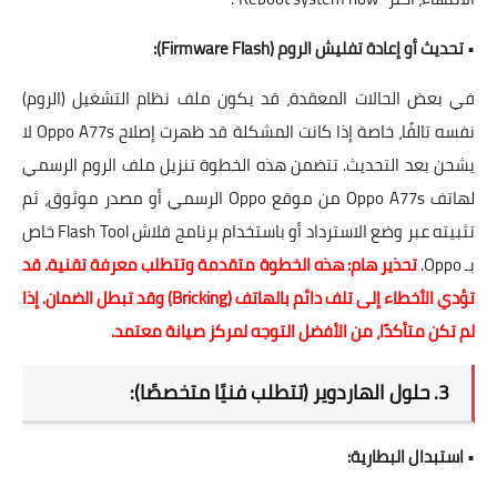
•
تحديث أو إعادة تفليش الروم (Firmware Flash):
في بعض الحالات المعقدة، قد يكون ملف نظام التشغيل (الروم)
نفسه تالفًا، خاصة إذا كانت المشكلة قد ظهرت
إصلاح Oppo A77s لا
يشحن بعد التحديث
. تتضمن هذه الخطوة تنزيل ملف الروم الرسمي
لهاتف Oppo A77s من موقع Oppo الرسمي أو مصدر موثوق، ثم
تثبيته عبر وضع الاسترداد أو باستخدام
برنامج فلاش Flash Tool
خاص
بـ Oppo.
تحذير هام: هذه الخطوة متقدمة وتتطلب معرفة تقنية. قد
تؤدي الأخطاء إلى تلف دائم بالهاتف (Bricking) وقد تبطل الضمان. إذا
لم تكن متأكدًا، من الأفضل التوجه لمركز صيانة معتمد.
3. حلول الهاردوير (تتطلب فنيًا متخصصًا):
•
استبدال البطارية: