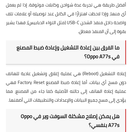
أفضل طريقة هي تجربة عدة شواحن وكابلات موثوقة. إذا لم يعمل
أي منها، وإذا لاحظت اهتزازًا في الكابل عند توصيله أو علامات تلف
واضحة داخل
منفذ الشحن USB-C
(مثل التواء الدبابيس)، فهذا يشير
بقوة إلى أن المنفذ معطل.
ما الفرق بين إعادة التشغيل وإعادة ضبط المصنع
في Oppo A77s؟
إعادة التشغيل (Reboot) هي عملية إغلاق وتشغيل عادية للهاتف
دون مسح أي بيانات. أما
إعادة ضبط المصنع Factory Reset
فهي
عملية إعادة الهاتف إلى حالته الأصلية كما جاء من المصنع، مما
يؤدي إلى مسح جميع البيانات والإعدادات والتطبيقات التي أضفتها.
هل يمكن إصلاح مشكلة السوفت وير في Oppo
A77s بنفسي؟