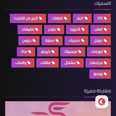
التسميات
iOS
اخبار
اضافات
الربح من الانترنت
العاب
اندرويد
بلوجر
تطبيقات
جوجل
حصريات
حماية
دروس
فورمات
فيسبوك
كريبتو
ماك
مراجعات
مشاكل
مقالات
واتساب
ويندوز
مشاركة مميزة