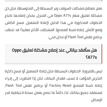
نعم، معظم مشكلات السوفت وير البسيطة إلى المتوسطة، مثل
حل
مشكلة تعليق شعار Oppo A77s في المنزل
، يمكن إصلاحها باتباع
الخطوات المذكورة في هذا الدليل (إعادة التشغيل، مسح الكاش،
وضع الأمان، إعادة ضبط المصنع). المشكلات الأكثر تعقيدًا قد تتطلب
برنامج فلاش Flash Tool
أو تدخل فني.
هل سأفقد بياناتي عند إصلاح مشكلة تعليق Oppo
A77s؟
ليس بالضرورة. الخطوات البسيطة مثل إعادة التشغيل أو مسح ذاكرة
التخزين المؤقت لا تسبب فقدان البيانات. لكن إذا اضطررت إلى إجراء
إعادة ضبط المصنع Factory Reset
أو
برنامج فلاش Flash Tool
،
فستفقد جميع بياناتك. لذا، دائماً ما ننصح بعمل نسخة احتياطية قدر
الإمكان.