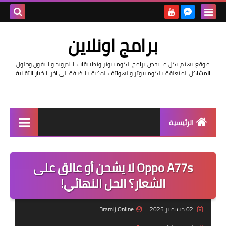
بحث هذه
برامج اونلاين
المدونة
موقع يهتم بكل ما يخص برامج الكومبيوتر وتطبيقات الاندرويد والايفون وحلول
الإلكتروني
المشاكل المتعلقة بالكومبيوتر والهواتف الذكية بالاضافة الى آخر الاخبار التقنية
الرئيسية
اخبار
Oppo A77s لا يشحن أو عالق على
مراجعات
الشعار؟ الحل النهائي!
حماية
02 ديسمبر 2025
Bramij Online
اندرويد