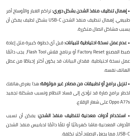
•
إهمال تنظيف منفذ الشحن بشكل دوري:
تراكم الغبار والأوساخ أمر
طبيعي. إهمال تنظيف
منفذ الشحن USB-C
بشكل لطيف يمكن أن
يسبب مشاكل اتصال متكررة.
•
عدم عمل نسخة احتياطية للبيانات:
قبل أي خطوة كبيرة مثل
إعادة
ضبط المصنع Factory Reset
أو
برنامج فلاش Flash Tool
، يجب دائمًا
عمل نسخة احتياطية. فقدان البيانات قد يكون أكثر إحباطًا من عطل
الهاتف نفسه.
•
تنزيل برامج أو تطبيقات من مصادر غير موثوقة:
هذا يعرض هاتفك
لخطر
برامج ضارة
قد تؤدي إلى فساد النظام وتسبب مشكلة
تجميد
Oppo A77s على شعار الإقلاع
.
•
استخدام أدوات معدنية لتنظيف منفذ الشحن:
يمكن أن تسبب
الأدوات المعدنية ماسًا كهربائيًا أو تلفًا دائمًا لدبابيس
منفذ الشحن
USB-C
، مما يجعل الإصلاح أكثر تكلفة.