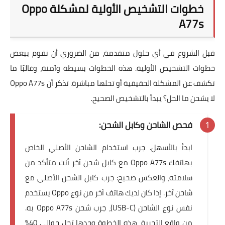
خطوات التشخيص الأولية لمشكلة Oppo
A77s
قبل الشروع في أي حلول متقدمة، من الضروري أن نقوم ببعض
خطوات التشخيص الأولية. هذه الخطوات بسيطة وآمنة، وغالبًا ما
تكشف عن المشكلة الحقيقية أو تحلها مباشرة. تذكر أن
Oppo A77s
لا يشحن ما الحل؟
يبدأ بالتشخيص الصحيح.
فحص الشاحن وكابل الشحن:
ابدأ بالأسهل. جرب استخدام
الشاحن الأصلي
الخاص
بهاتفك Oppo A77s مع كابل شحن آخر أنت متأكد من
سلامته، والعكس صحيح: جرب كابل الشحن الأصلي مع
شاحن آخر. إذا كان لديك هاتف آخر من نوع Oppo يستخدم
نفس نوع الشاحن (USB-C)، جرب شحن Oppo A77s به.
من واقع التجربة، هذه الخطوة وحدها تحل حوالي 40%