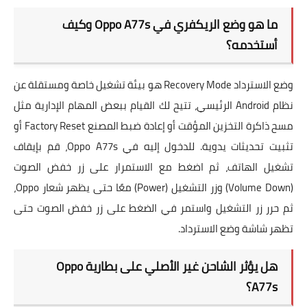
ما هو وضع الريكفري في Oppo A77s وكيف
أستخدمه؟
وضع الاسترداد Recovery Mode
هو بيئة تشغيل خاصة ومستقلة عن
نظام Android الرئيسي، تتيح لك القيام ببعض المهام الإدارية مثل
مسح ذاكرة التخزين المؤقت أو
إعادة ضبط المصنع Factory Reset
أو
تثبيت تحديثات يدوية. للدخول إليه في Oppo A77s، قم بإيقاف
تشغيل الهاتف، ثم اضغط مع الاستمرار على زر خفض الصوت
(Volume Down) وزر التشغيل (Power) معًا حتى يظهر شعار Oppo،
ثم حرر زر التشغيل واستمر في الضغط على زر خفض الصوت حتى
تظهر شاشة وضع الاسترداد.
هل يؤثر الشاحن غير الأصلي على بطارية Oppo
A77s؟