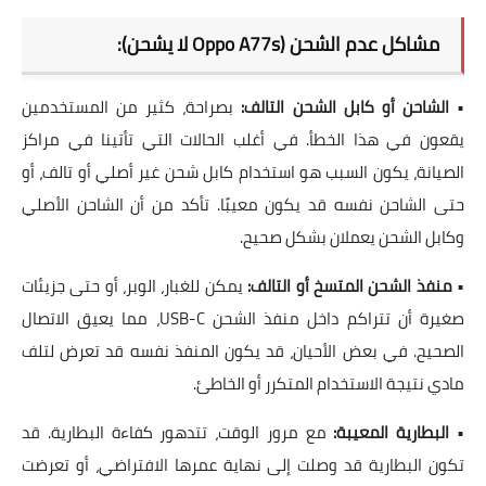
مشاكل عدم الشحن (Oppo A77s لا يشحن):
•
الشاحن أو كابل الشحن التالف:
بصراحة، كثير من المستخدمين
يقعون في هذا الخطأ. في أغلب الحالات التي تأتينا في مراكز
الصيانة، يكون السبب هو استخدام كابل شحن غير أصلي أو تالف، أو
حتى الشاحن نفسه قد يكون معيبًا. تأكد من أن
الشاحن الأصلي
وكابل الشحن يعملان بشكل صحيح.
•
منفذ الشحن المتسخ أو التالف:
يمكن للغبار، الوبر، أو حتى جزيئات
صغيرة أن تتراكم داخل
منفذ الشحن USB-C
، مما يعيق الاتصال
الصحيح. في بعض الأحيان، قد يكون المنفذ نفسه قد تعرض لتلف
مادي نتيجة الاستخدام المتكرر أو الخاطئ.
•
البطارية المعيبة:
مع مرور الوقت، تتدهور كفاءة
البطارية
. قد
تكون البطارية قد وصلت إلى نهاية عمرها الافتراضي، أو تعرضت