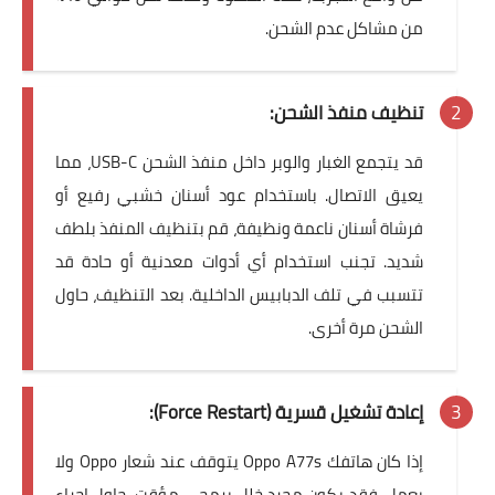
من مشاكل عدم الشحن.
تنظيف منفذ الشحن:
قد يتجمع الغبار والوبر داخل
منفذ الشحن USB-C
، مما
يعيق الاتصال. باستخدام عود أسنان خشبي رفيع أو
فرشاة أسنان ناعمة ونظيفة، قم بتنظيف المنفذ بلطف
شديد. تجنب استخدام أي أدوات معدنية أو حادة قد
تتسبب في تلف الدبابيس الداخلية. بعد التنظيف، حاول
الشحن مرة أخرى.
إعادة تشغيل قسرية (Force Restart):
إذا كان هاتفك
Oppo A77s يتوقف عند شعار Oppo ولا
يعمل
، فقد يكون مجرد خلل برمجي مؤقت. حاول إجراء