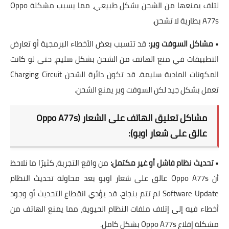
لتلف يمنعها من الشحن بشكل طبيعي، مما يسبب مشكلة
Oppo
A77s بطارية لا تشحن
.
•
مشاكل السوفت وير:
قد تتسبب بعض الأخطاء البرمجية أو تعارض
التطبيقات في منع الهاتف من الشحن بشكل سليم، حتى لو كانت
المكونات المادية سليمة. قد تكون
دائرة الشحن Charging Circuit
تعمل بشكل جيد لكن السوفت وير يمنع الشحن.
مشاكل تعليق الهاتف على الشعار (Oppo A77s
عالق على شعار اوبو):
•
تحديث نظام فاشل أو غير مكتمل:
من واقع التجربة، كثيرًا ما نلاحظ
أن
Oppo A77s عالق على شعار اوبو
بعد محاولة
تحديث النظام
Software Update
لم تتم بنجاح. قد يؤدي انقطاع التحديث أو وجود
أخطاء فيه إلى إتلاف ملفات النظام الحيوية، مما يمنع الهاتف من
مشكلة إقلاع Oppo A77s
بشكل كامل.