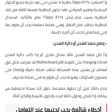
إذا استمرت
Oppo A77s بطارية لا تشحن
حتى بعد تجربة جميع الحلول
البرمجية وتغيير الشواحن، فقد تكون
البطارية
نفسها تالفة.
هل تلف
البطارية يسبب عدم شحن Oppo A77s؟
نعم، بالتأكيد. استبدال
البطارية يتطلب فتح الجهاز، وهي عملية حساسة يجب أن يقوم بها
فني متخصص لتجنب أي أضرار جانبية.
•
إصلاح منفذ الشحن أو دائرة الشحن:
إذا كان منفذ الشحن تالفًا بشكل مادي، أو إذا كانت
دائرة الشحن
Charging Circuit
على
اللوحة الأم Motherboard
قد تعرضت لخلل، فإن
الهاتف لن يشحن. هذه المشكلة تتطلب فحصًا دقيقًا وإصلاحًا على
مستوى المكونات، وهو ما يجب أن يقوم به فني صيانة محترف.
تذكر دائمًا، قبل أي خطوة متقدمة، حاول أخذ نسخة احتياطية من
بياناتك إذا أمكن، وحاول دائمًا البدء بالحلول الأبسط والأكثر أمانًا.
أخطاء شائعة يجب تجنبها عند التعامل