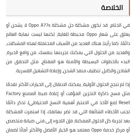
الخلاصة
في الختام، قد تكون مشكلة
حل مشكلة Oppo A77s لا يشحن أو
يعلق على شعار Oppo
محبطة للغاية، لكنها ليست نهاية العالم
دائمًا. كما رأينا، هناك العديد من الأسباب المحتملة لهذه المشكلات،
والعديد من الحلول التي يمكنك تجربتها بنفسك. من واقع الخبرة،
البدء بالخطوات البسيطة والآمنة هو المفتاح، مثل التحقق من
الشاحن والكابل، تنظيف منفذ الشحن، وإعادة التشغيل القسرية.
إذا لم تنجح الحلول الأولية، يمكنك الانتقال إلى الخيارات الأكثر تقدمًا
مثل مسح ذاكرة التخزين المؤقت أو
إعادة ضبط المصنع Factory
Reset
(مع الأخذ في الاعتبار أهمية النسخ الاحتياطي). تذكر دائمًا
تجنب الأخطاء الشائعة التي قد تضر بهاتفك. إذا استمرت المشكلة
بعد تجربة كل الحلول الممكنة، فإن اللجوء إلى فني صيانة متخصص
أو مركز خدمة Oppo معتمد هو الخيار الأفضل والأكثر أمانًا لضمان