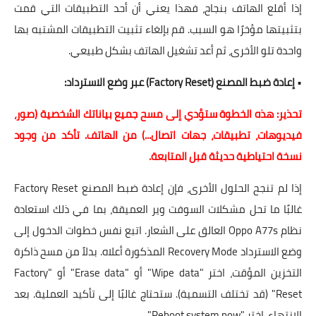
إذا أقلع الهاتف بنجاح، فهذا يعني أن أحد التطبيقات التي قمت
بتثبيتها مؤخرًا هو السبب. قم بإلغاء تثبيت التطبيقات المشتبه بها
واحدة تلو الأخرى، ثم أعد تشغيل الهاتف بشكل طبيعي.
•
إعادة ضبط المصنع (Factory Reset) عبر وضع الاسترداد:
تحذير: هذه الخطوة ستؤدي إلى مسح جميع بياناتك الشخصية (صور،
فيديوهات، تطبيقات، جهات اتصال...) من الهاتف. تأكد من وجود
نسخة احتياطية حديثة قبل المتابعة.
إذا لم تنجح الحلول الأخرى، فإن
إعادة ضبط المصنع Factory Reset
غالبًا ما تحل مشكلات السوفت وير العميقة، بما في ذلك
استعادة
نظام Oppo A77s العالق على الشعار
. اتبع نفس خطوات الدخول إلى
وضع الاسترداد Recovery Mode
المذكورة أعلاه. بدلاً من مسح ذاكرة
التخزين المؤقت، اختر "Wipe data" أو "Erase data" أو "Factory
Reset" (قد تختلف التسمية). ستحتاج غالبًا إلى تأكيد العملية. بعد
الانتهاء، اختر "Reboot system now".