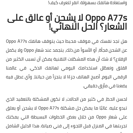
واستعادة هاتفك بسهولة. انقر لتعرف كيف!
Oppo A77s لا يشحن أو عالق على
الشعار؟ الحل النهائي!
هل تجد نفسك في موقف محبط حيث يتوقف هاتفك Oppo A77s
عن الشحن فجأة، أو الأسوأ من ذلك، يتجمد عند شعار Oppo ولا يكمل
الإقلاع؟ لا شك أن هذه المشكلات التقنية يمكن أن تسبب الكثير من
القلق وتعطّل استخدامك اليومي لهاتفك الذكي. في عالمنا
الرقمي اليوم، أصبح الهاتف جزءًا لا يتجزأ من حياتنا، وأي عطل فيه
يضعنا في مأزق حقيقي.
لحسن الحظ، في كثير من الحالات، لا تكون المشكلة بالتعقيد الذي
تبدو عليه. غالبًا ما يمكن
حل مشكلة Oppo A77s لا يشحن أو يعلق
على شعار Oppo
من خلال بعض الخطوات البسيطة التي يمكنك
تجربتها في المنزل قبل اللجوء إلى فني صيانة. هذا الدليل الشامل