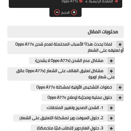
الصفحة الرئيسية
Oppo A77s
آيفون
الحجم
ويندوز
دروس
محتويات المقال
انترنت
لماذا يحدث هذا؟ الأسباب المحتملة لعدم شحن Oppo A77s
أو تعليقه على الشعار
الربح من الانترنت
مشاكل عدم الشحن (Oppo A77s لا يشحن):
جوجل
مشاكل تعليق الهاتف على الشعار (Oppo A77s عالق
على شعار اوبو):
فيسبوك
خطوات التشخيص الأولية لمشكلة Oppo A77s
بلوجر
حلول عملية ومجرّبة لإصلاح Oppo A77s
1. الشحن الصحيح وتغيير الملحقات:
مقالات
2. حلول السوفت وير لمشكلة التعليق على الشعار:
العاب
3. حلول الهاردوير (تتطلب فنيًا متخصصًا):