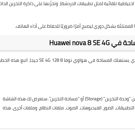
اطية تلقائية (مثل تطبيقات الدردشة)، وتخزّنها على ذاكرة التخزين الداخ
Huawei nova
الخطوة الأولى لإدارة أي مشكلة هي فهمها. لمعرفة ما الذي يستهلك المساحة في هواوي نوفا 8 SE 4G 128 جيجا، 
اذهب إلى "الإعدادات" (Settings) في هاتفك، ثم ابحث عن "وحدة التخزين" (Storage) أو "مساحة التخزين". ستعرض لك هذه الشاشة
التطبيقات، الصور، الفيديوهات، الصوت، ملفات النظام، وملفات أخرى. هذه