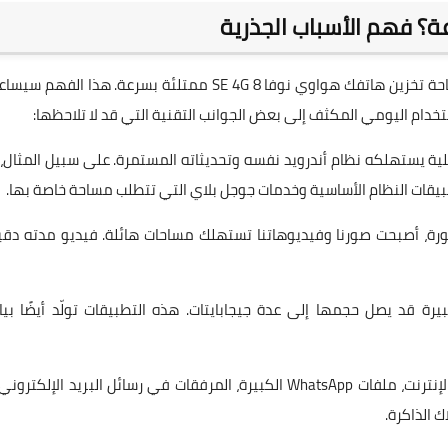
ة؟ فهم الأسباب الجذرية
قبل أن نبدأ في الحلول، دعنا نفهم أولاً لماذا قد تشعر أن مساحة تخزين هاتفك هواوي نوفا 8 SE 4G ممتلئة بسرعة. هذا ال
تخدام اليومي المكثف إلى بعض الجوانب التقنية التي قد لا تلاحظها:
خلية يستهلكه نظام أندرويد نفسه وتحديثاته المستمرة. على سبيل المثال،
رة، أصبحت صورنا وفيديوهاتنا تستهلك مساحات هائلة. فيديو مدته دقي
يرة قد يصل حجمها إلى عدة جيجابايتات. هذه التطبيقات تولّد أيضًا بيا
الملفات التي يتم تنزيلها من الإنترنت، ملفات WhatsApp الكبيرة، المرفقات في رسائل البريد الإلكترو
 الذاكرة.