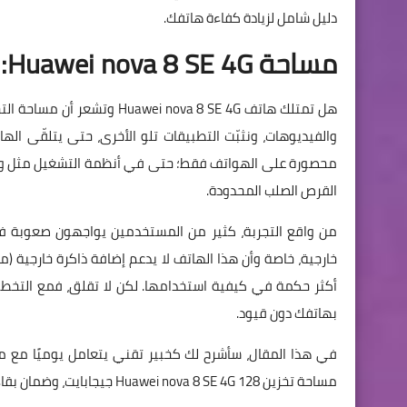
دليل شامل لزيادة كفاءة هاتفك.
مساحة Huawei nova 8 SE 4G: كيف تدير 128 جيجا بفاعلية؟
والفيديوهات، ونثبّت التطبيقات تلو الأخرى، حتى يتلقّى ال
القرص الصلب المحدودة.
خارجية، خاصة وأن هذا الهاتف لا يدعم إضافة ذاكرة خارجية (م
أكثر حكمة في كيفية استخدامها. لكن لا تقلق، فمع التخطي
بهاتفك دون قيود.
في هذا المقال، سأشرح لك كخبير تقني يتعامل يوميًا مع م
مساحة تخزين Huawei nova 8 SE 4G 128 جيجابايت، وضمان بقاء هاتفك سريعًا ومستجيبًا.