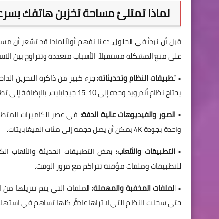
لماذا تمتلئ مساحة تخزين هاتفك بسرع
على منع المشكلة مستقبلاً. الأسباب متعددة وتتراوح بين الاس
•
تطبيقات النظام وتحديثاته:
جزء كبير من ذاكرة التخزين الدا
يحتاج نظام أندرويد وحده إلى 10-15 جيجابايت، بالإضافة إلى تطبيقات النظام الأساسية وخدمات جوجل بلاي التي تتطلب مساحة خاصة بها.
•
الصور والفيديوهات عالية الدقة:
في عصر الكاميرات المتطو
واحدة بجودة 4K يمكن أن يصل حجمه إلى مئات الميغابايتات.
•
التطبيقات والألعاب:
بعض التطبيقات الحديثة والألعاب الكب
للتطبيقات وملفات مؤقتة تتراكم مع مرور الوقت.
•
الملفات المخفية والمهملة:
حتى سجلات النظام التي لا تراها عادةً، كلها تساهم في استهلاك