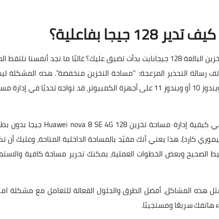
هل تمتلك هاتف Huawei nova 8 SE 4G وتشعر أن مساحة التخزين البالغة 128 جيجابايت بدأت تضيق عليك؟ غالبًا ما نجد أنفسنا نلتق
هاتف رسالة التحذير المزعجة: "مساحة التخزين منخفضة". هذه المشكلة ل
محصورة على الهواتف فقط؛ حتى في أنظمة التشغيل مثل ويندوز 10 أو ويندوز 11 على أجهزة الكمبيوتر، قد تواجه تحديًا في إدار
من واقع التجربة، كثير من المستخدمين يواجهون صعوبة في كيفية إدارة مساحة تخزين i nova 8 SE 4G 128
يموري كارد). هذا يعني أنك مقيّد بالمساحة الداخلية المتاحة، وعليك أن ت
ط الصحيح وبعض الخطوات العملية، يمكنك تحرير مساحة كافية والاستمت
ثل هذه المشاكل، أفضل الطرق والحلول الفعالة للتعامل مع مشكلة امتل