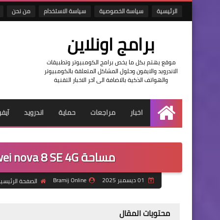
الرئيسية
سياسة الخصوصية
سياسة الاستخدام
من نحن
برامج اونلاين
موقع يهتم بكل ما يخص برامج الكومبيوتر وتطبيقات
الاندرويد والايفون وحلول المشاكل المتعلقة بالكومبيوتر
والهواتف الذكية بالاضافة الى آخر الاخبار التقنية
اخبار
مراجعات
حماية
اندرويد
آيف
الرئيسية
مساحة Huawei nova 8 SE 4G: كيف تدير 128 جيجا بفاعلية؟
01 ديسمبر 2025
Bramij Online
الصفحة الرئيسي
محتويات المقال