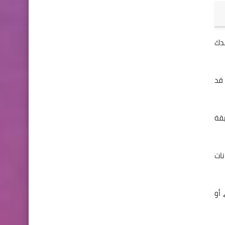
فهم سيساعدك
 قد
قة
نات
ني، أو