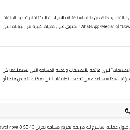
 (Files) المثبت مسبقًا على هاتفك. يمكنك من خلاله استكشاف المجلدات المختلفة وتحديد الملفات
الكبيرة غير الضرورية. غالبًا ما تجد مجلدات مثل "Download" أو "WhatsApp/Media" تحتوي على كميات كبيرة من البيانات التي
التطبيقات" لترى قائمة بالتطبيقات وكمية المساحة التي يستهلكها كل
 المؤقت. هذا سيساعدك في تحديد التطبيقات التي يمكنك التخلص منها أو
بعد أن تعرفنا على ما يستهلك المساحة، حان الوقت لتطبيق حلول عملية. سأشرح لك طريقة تفريغ مساحة تخزين 4G