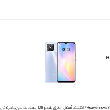
هل تعاني من امتلاء مساحة تخزين Huawei nova 8 SE 4G؟ اكتشف أفضل الطرق لتدبير 128 جيجابايت بدون 