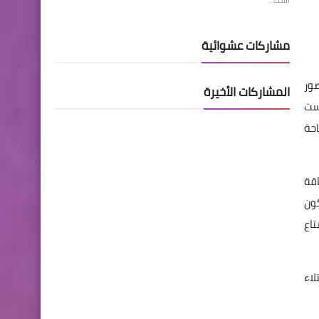
مشاركات عشوائية
ط الصور
المشاركات الأخيرة
يست
ة مساحة
Huawe جيجا بدون بطاقة
كون
اع
اء