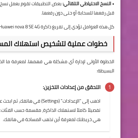
•
النسخ الاحتياطي التلقائي:
بعض التطبيقات تقوم بعمل نسخ احتي
قبل رفعها للسحابة أو حتى دون رفعها.
كل هذه العوامل تؤدي إلى تفريغ ذاكرة Huawei nova 8 SE 4G الممتلئة بشكل دوري ليصبح أمرًا ضروريًا للحفاظ على أداء الهاتف.
خطوات عملية لتشخيص استهلاك المساحة في  8 SE 4G
البسيطة:
التحقق من إعدادات التخزين:
تفصيلاً كاملاً لاستهلاك الذاكرة، مقسمة حسب الفئات: 
هي خريطتك لمعرفة أين تذهب المساحة في هاتفك.