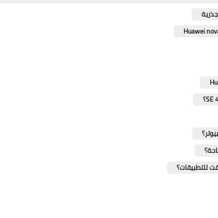
جذرية
احة؟
قت للتطبيقات؟