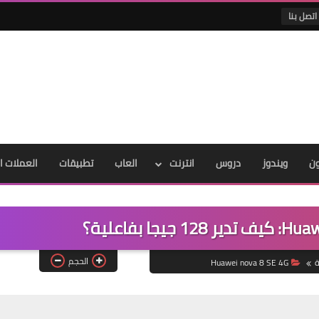
اتصل بنا
ون
ويندوز
دروس
انترنت
العاب
تطبيقات
العملات ا
الحجم
ة
Huawei nova 8 SE 4G