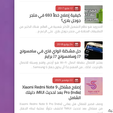
12 مايو 2017
كيفية إصلاح خطأ 693 في متجر
جوجل بلاي؟
الاندرويد هو نظام التشغيل الأكثر شعبية في العالم. هناك الكثير من
التطبيقات المتاحة في متجر جوجل بلاي. على الرغم م…
24 يوليو 2018
حل مشكلة الواي فاي في سامسونج
J7 وسامسونج J7 برايم
يعتبر الاتصال بنقطة اتصال Wi-Fi هو أرخص واهم وسيلة للاتصال
بالإنترنت. لذلك ، من المهم جدًا أن يكون جهاز Samsung G…
22 نوفمبر 2025
إصلاح مشاكل Xiaomi Redmi Note 9
Pro (India) بعد تحديث MIUI: دليلك
الشامل
وصف قصير للمقال: هل يعاني Xiaomi Redmi Note 9 Pro (India)
من مشاكل بعد تحديث MIUI؟ اكتشف حلولًا عملية لبطء الجهاز،
ذاكرة خارجية.
است…