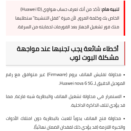
تنبيه هام:
تأكد من أنك تعرف حساب هواوي (Huawei ID)
الخاص بك وكلمة المرور، لأن ميزة "قفل التنشيط" ستطلبها
منك فور تشغيل الجهاز بعد الفورمات لحمايته من السرقة.
أخطاء شائعة يجب تجنبها عند مواجهة
مشكلة البوت لوب
• محاولة تفليش الهاتف بروم (Firmware) غير متوافق مع رقم
الموديل الدقيق لـ Huawei nova 6 5G.
• الاستمرار في محاولة تشغيل الهاتف والبطارية شبه فارغة، مما
قد يؤدي لتلف الذاكرة الداخلية.
• محاولة فتح الهاتف يدوياً للعبث بالبطارية دون امتلاك الأدوات
والخبرة اللازمة (قد يؤدي ذلك لفقدان الضمان نهائياً).