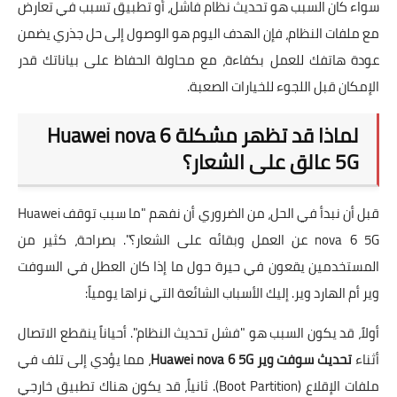
سواء كان السبب هو تحديث نظام فاشل، أو تطبيق تسبب في تعارض
مع ملفات النظام، فإن الهدف اليوم هو الوصول إلى حل جذري يضمن
عودة هاتفك للعمل بكفاءة، مع محاولة الحفاظ على بياناتك قدر
الإمكان قبل اللجوء للخيارات الصعبة.
لماذا قد تظهر مشكلة Huawei nova 6
5G عالق على الشعار؟
قبل أن نبدأ في الحل، من الضروري أن نفهم "ما سبب توقف Huawei
nova 6 5G عن العمل وبقائه على الشعار؟". بصراحة، كثير من
المستخدمين يقعون في حيرة حول ما إذا كان العطل في السوفت
وير أم الهارد وير. إليك الأسباب الشائعة التي نراها يومياً:
أولاً، قد يكون السبب هو "فشل تحديث النظام". أحياناً ينقطع الاتصال
أثناء
تحديث سوفت وير Huawei nova 6 5G
، مما يؤدي إلى تلف في
ملفات الإقلاع (Boot Partition). ثانياً، قد يكون هناك تطبيق خارجي