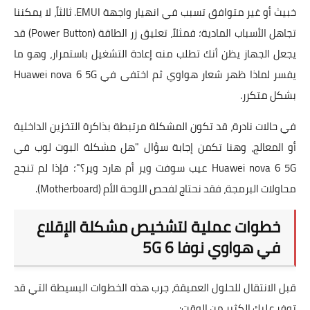
خبيث أو غير متوافق تسبب في انهيار واجهة EMUI. ثالثاً، لا يمكننا
تجاهل الأسباب المادية؛ فمثلاً، تعليق زر الطاقة (Power Button) قد
يجعل الجهاز يظن أنك تطلب منه إعادة التشغيل باستمرار، وهو ما
يفسر لماذا ظهر شعار هواوي ثم اختفى في Huawei nova 6 5G
بشكل متكرر.
في حالات نادرة، قد تكون المشكلة مرتبطة بذاكرة التخزين الداخلية
أو المعالج، وهنا تكمن إجابة سؤال "هل مشكلة البوت لوب في
Huawei nova 6 5G عيب سوفت وير أم هارد وير؟"؛ فإذا لم تنجح
محاولات البرمجة، فقد نحتاج لفحص اللوحة الأم (Motherboard).
خطوات عملية لتشخيص مشكلة الإقلاع
في هواوي نوفا 6 5G
قبل الانتقال للحلول العميقة، جرب هذه الخطوات البسيطة التي قد
توفر عليك الكثير من الوقت: