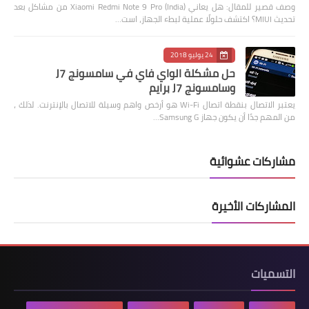
وصف قصير للمقال: هل يعاني Xiaomi Redmi Note 9 Pro (India) من مشاكل بعد
تحديث MIUI؟ اكتشف حلولًا عملية لبطء الجهاز، است…
24 يوليو 2018
حل مشكلة الواي فاي في سامسونج J7
وسامسونج J7 برايم
يعتبر الاتصال بنقطة اتصال Wi-Fi هو أرخص واهم وسيلة للاتصال بالإنترنت. لذلك ،
من المهم جدًا أن يكون جهاز Samsung G…
مشاركات عشوائية
المشاركات الأخيرة
التسميات