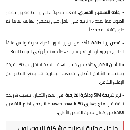
•
إعادة التشغيل القسري:
اضغط مطولاً على زر الطاقة وزر خفض
الصوت معاً لمدة 15 ثانية على الأقل حتى ينطفئ الهاتف تماماً، ثم
حاول تشغيله مجدداً.
•
فحص زر الطاقة:
تأكد من أن زر الباور يتحرك بحرية وليس عالقاً
للداخل، فوجود أوساخ قد يسبب ضغطاً مستمراً يؤدي لـ Boot Loop.
•
الشحن الكافي:
تأكد من شحن الهاتف لمدة لا تقل عن 30 دقيقة
باستخدام الشاحن الأصلي، فضعف البطارية قد يمنع النظام من
الإقلاع الكامل.
•
نزع شريحة SIM وذاكرة الخارجية:
في بعض الأحيان، تتسبب شريحة
تالفة في منع
جهازي Huawei nova 6 5G لا يدخل نظام التشغيل
EMUI
من إكمال عملية الفحص الأولي.
حلول مجرّبة لإصلاح مشكلة البوت لوب