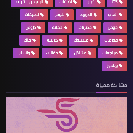
iOS
اخبار
اضافات
الربح من الانترنت
العاب
اندرويد
بلوجر
تطبيقات
جوجل
حصريات
حماية
دروس
فورمات
فيسبوك
كريبتو
ماك
مراجعات
مشاكل
مقالات
واتساب
ويندوز
مشاركة مميزة