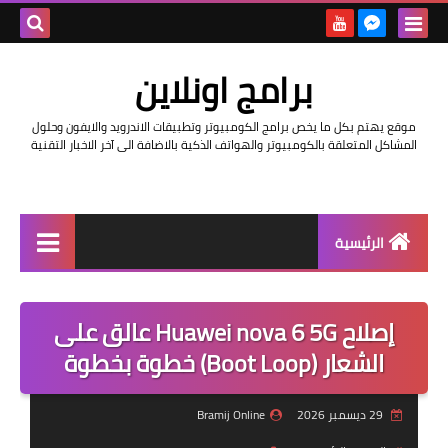
بحث هذه
برامج اونلاين
المدونة
موقع يهتم بكل ما يخص برامج الكومبيوتر وتطبيقات الاندرويد والايفون وحلول
الإلكتروني
المشاكل المتعلقة بالكومبيوتر والهواتف الذكية بالاضافة الى آخر الاخبار التقنية
الرئيسية
اخبار
إصلاح Huawei nova 6 5G عالق على
مراجعات
الشعار (Boot Loop) خطوة بخطوة
حماية
29 ديسمبر 2026
Bramij Online
اندرويد