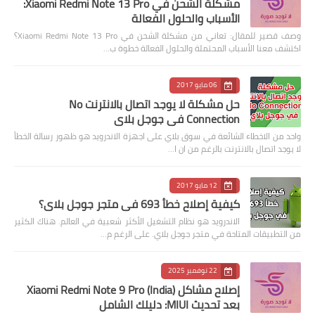
مشكلة الشحن في Xiaomi Redmi Note 13 Pro:
الأسباب والحلول الفعالة
وصف قصير للمقال: تعاني من مشكلة الشحن في Xiaomi Redmi Note 13 Pro؟
اكتشف معنا الأسباب المحتملة والحلول الفعالة خطوة ب…
06 مايو 2017
حل مشكلة لا يوجد اتصال بالانترنت No
Connection في جوجل بلاي
واحد من الاخطاء الشائعة في سوق بلاي على اجهزة الاندرويد هو ظهور رسالة الخطأ
لا يوجد اتصال بالانترنت بالرغم من ان ا…
12 مايو 2017
كيفية إصلاح خطأ 693 في متجر جوجل بلاي؟
الاندرويد هو نظام التشغيل الأكثر شعبية في العالم. هناك الكثير
من التطبيقات المتاحة في متجر جوجل بلاي. على الرغم م…
22 نوفمبر 2025
إصلاح مشاكل Xiaomi Redmi Note 9 Pro (India)
بعد تحديث MIUI: دليلك الشامل