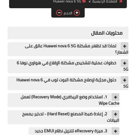
الصفحة الرئيسية
Huawei nova 6 5G
آيفون
الحجم
ويندوز
دروس
محتويات المقال
انترنت
لماذا قد تظهر مشكلة Huawei nova 6 5G عالق على
الشعار؟
الربح من الانترنت
خطوات عملية لتشخيص مشكلة الإقلاع في هواوي نوفا 6
5G
جوجل
حلول مجرّبة لإصلاح مشكلة البوت لوب في Huawei nova 6
فيسبوك
5G
1. استخدام وضع الريكفري (Recovery Mode) لعمل
بلوجر
Wipe Cache
مقالات
2. إعادة ضبط المصنع (Hard Reset) - تحذير: يمسح
البيانات
العاب
3. ميزة eRecovery لتنزيل نظام EMUI جديد