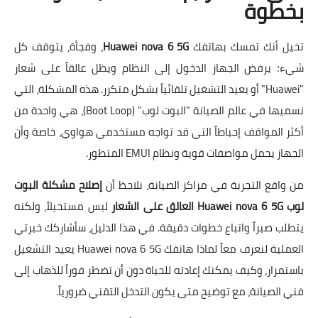
بخطوة
تخيل أنك تمسك بهاتفك
Huawei nova 6 5G
، وفجأة، يتوقف كل
شيء؛ يرفض الجهاز الدخول إلى النظام ويظل عالقاً على شعار
"Huawei" أو يعيد التشغيل تلقائياً بشكل متكرر. هذه المشكلة، التي
نسميها في عالم الصيانة "البوت لوب" (Boot Loop)، هي واحدة من
أكثر المواقف إحباطاً التي قد تواجه مستخدمي هواوي، خاصة وأن
الجهاز يحمل مواصفات قوية ونظام EMUI المتطور.
من واقع التجربة في مراكز الصيانة، نلاحظ أن
إصلاح مشكلة البوت
لوب Huawei nova 6 5G العالق على الشعار
ليس مستحيلاً، ولكنه
يتطلب صبراً واتباع خطوات دقيقة. في هذا الدليل، سأشاركك خبرتي
العملية لنعرف معاً لماذا هاتفك Huawei nova 6 5G يعيد التشغيل
باستمرار، وكيف يمكنك إعادته للحياة دون أن تضطر فوراً للذهاب إلى
فني الصيانة، مع توضيح متى يكون التدخل التقني ضرورياً.