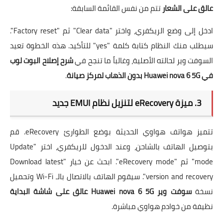
عالق على الشعار
تتم من نفس القائمة السابقة:
ادخل إلى وضع الريكفري، واختر "Clear data" ثم "Factory reset".
سيطلب منك النظام كتابة كلمة "yes" للتأكيد. هذه الخطوة تعيد
السوفت وير لحالته الأصلية، وغالباً ما تنجح في
شرح إصلاح البوت لوب
في Huawei nova 6 5G بدون الذهاب لمركز صيانة
.
3. ميزة eRecovery لتنزيل نظام EMUI جديد
تتميز هواتف هواوي الحديثة بوضع الطوارئ eRecovery. قم
بتوصيل الهاتف بالشاحن، وعند الدخول للريكفري، اختر "Update
mode" ثم "eRecovery mode". ابحث عن خيار "Download latest
version and recovery". سيقوم الهاتف بالاتصال بالـ Wi-Fi وتحميل
نسخة
سوفت وير Huawei nova 6 5G عالق على شاشة البداية
نظيفة من خوادم هواوي مباشرة.