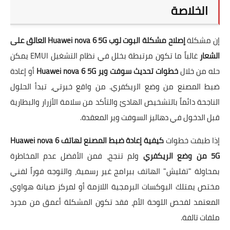
الخلاصة
إن مشكلة
إصلاح مشكلة البوت لوب Huawei nova 6 5G العالق على
الشعار
غالباً ما تكون مرتبطة بخلل في نظام التشغيل EMUI يمكن
حله من خلال
خطوات تحديث سوفت وير Huawei nova 6 5G
أو إعادة
ضبط المصنع من وضع الريكفري. من واقع خبرتي، تبدأ الحلول
الناجحة دائماً بالتشخيص الهادئ والتأكد من سلامة الأزرار والبطارية
قبل الدخول في دهاليز السوفت وير المعقدة.
إذا طبقت خطوات
كيفية إعادة ضبط المصنع لهاتف Huawei nova 6
5G من وضع الريكفري
ولم تنجح، فمن الأفضل عدم المخاطرة
بمحاولة "تفليش" الهاتف ببرامج غير رسمية، والتوجه فوراً لفني
مختص يمتلك البوكسات البرمجية اللازمة أو لمركز صيانة هواوي
المعتمد لفحص اللوحة الأم، فقد تكون المشكلة أعمق من مجرد
ملفات تالفة.