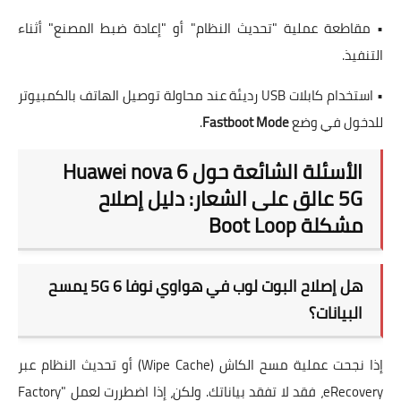
• مقاطعة عملية "تحديث النظام" أو "إعادة ضبط المصنع" أثناء
التنفيذ.
• استخدام كابلات USB رديئة عند محاولة توصيل الهاتف بالكمبيوتر
للدخول في وضع
Fastboot Mode
.
الأسئلة الشائعة حول Huawei nova 6
5G عالق على الشعار: دليل إصلاح
مشكلة Boot Loop
هل إصلاح البوت لوب في هواوي نوفا 6 5G يمسح
البيانات؟
إذا نجحت عملية مسح الكاش (Wipe Cache) أو تحديث النظام عبر
eRecovery، فقد لا تفقد بياناتك. ولكن، إذا اضطررت لعمل "Factory