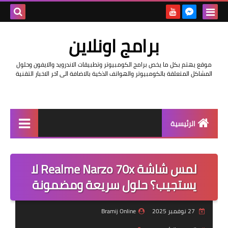
بحث هذه
برامج اونلاين
المدونة
موقع يهتم بكل ما يخص برامج الكومبيوتر وتطبيقات الاندرويد والايفون وحلول
الإلكتروني
المشاكل المتعلقة بالكومبيوتر والهواتف الذكية بالاضافة الى آخر الاخبار التقنية
الرئيسية
اخبار
لمس شاشة Realme Narzo 70x لا
مراجعات
يستجيب؟ حلول سريعة ومضمونة
حماية
27 نوفمبر 2025
Bramij Online
اندرويد