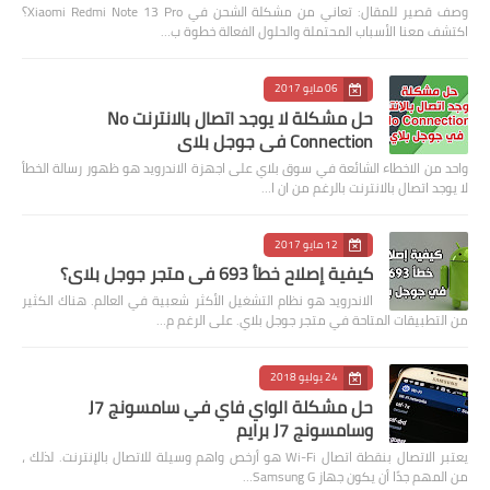
وصف قصير للمقال: تعاني من مشكلة الشحن في Xiaomi Redmi Note 13 Pro؟
اكتشف معنا الأسباب المحتملة والحلول الفعالة خطوة ب…
06 مايو 2017
حل مشكلة لا يوجد اتصال بالانترنت No
Connection في جوجل بلاي
واحد من الاخطاء الشائعة في سوق بلاي على اجهزة الاندرويد هو ظهور رسالة الخطأ
لا يوجد اتصال بالانترنت بالرغم من ان ا…
12 مايو 2017
كيفية إصلاح خطأ 693 في متجر جوجل بلاي؟
الاندرويد هو نظام التشغيل الأكثر شعبية في العالم. هناك الكثير
من التطبيقات المتاحة في متجر جوجل بلاي. على الرغم م…
24 يوليو 2018
حل مشكلة الواي فاي في سامسونج J7
وسامسونج J7 برايم
يعتبر الاتصال بنقطة اتصال Wi-Fi هو أرخص واهم وسيلة للاتصال بالإنترنت. لذلك ،
من المهم جدًا أن يكون جهاز Samsung G…