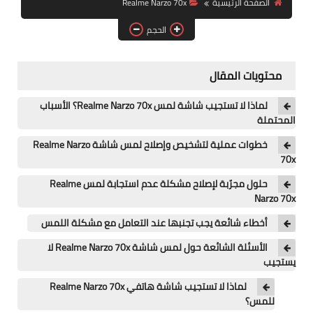
الصفحة الرئيسية
Realme Narzo 70x
آيفون
الحجم
ويندوز
دروس
محتويات المقال
انترنت
لماذا لا تستجيب شاشة لمس Realme Narzo 70x؟ الأسباب
المحتملة
الربح من الانترنت
خطوات عملية لتشخيص وإصلاح لمس شاشة Realme Narzo
70x
جوجل
حلول مجرّبة لإصلاح مشكلة عدم استجابة لمس Realme
فيسبوك
Narzo 70x
أخطاء شائعة يجب تجنبها عند التعامل مع مشكلة اللمس
بلوجر
الأسئلة الشائعة حول لمس شاشة Realme Narzo 70x لا
مقالات
يستجيب
لماذا لا تستجيب شاشة هاتفي Realme Narzo 70x
العاب
للمس؟