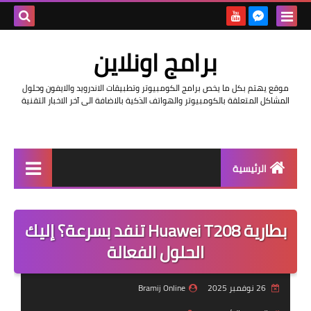
بحث هذه
برامج اونلاين
المدونة
موقع يهتم بكل ما يخص برامج الكومبيوتر وتطبيقات الاندرويد والايفون وحلول
الإلكتروني
المشاكل المتعلقة بالكومبيوتر والهواتف الذكية بالاضافة الى آخر الاخبار التقنية
الرئيسية
اخبار
بطارية Huawei T208 تنفد بسرعة؟ إليك
مراجعات
الحلول الفعالة
حماية
26 نوفمبر 2025
Bramij Online
اندرويد