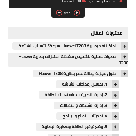
الصفحة الرئيسية
Huawei T208
آيفون
الحجم
ويندوز
دروس
محتويات المقال
انترنت
لماذا تنفد بطارية Huawei T208 بسرعة؟ الأسباب الشائعة
الربح من الانترنت
خطوات عملية لتشخيص مشكلة استنزاف بطارية Huawei
T208
جوجل
حلول مجرّبة لإطالة عمر بطارية Huawei T208
فيسبوك
1. تحسين إعدادات الشاشة
2. إدارة التطبيقات واستهلاك الطاقة
بلوجر
3. إدارة الشبكات والاتصالات
مقالات
4. تحديثات النظام والبرامج
العاب
5. وضع توفير الطاقة ومعايرة البطارية