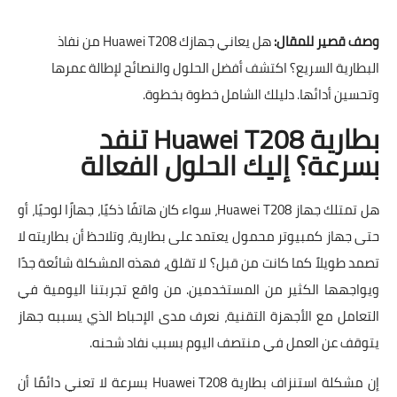
وصف قصير للمقال:
هل يعاني جهازك Huawei T208 من نفاذ
البطارية السريع؟ اكتشف أفضل الحلول والنصائح لإطالة عمرها
وتحسين أدائها. دليلك الشامل خطوة بخطوة.
بطارية Huawei T208 تنفد
بسرعة؟ إليك الحلول الفعالة
هل تمتلك جهاز Huawei T208، سواء كان هاتفًا ذكيًا، جهازًا لوحيًا، أو
حتى جهاز كمبيوتر محمول يعتمد على بطارية، وتلاحظ أن بطاريته لا
تصمد طويلاً كما كانت من قبل؟ لا تقلق، فهذه المشكلة شائعة جدًا
ويواجهها الكثير من المستخدمين. من واقع تجربتنا اليومية في
التعامل مع الأجهزة التقنية، نعرف مدى الإحباط الذي يسببه جهاز
يتوقف عن العمل في منتصف اليوم بسبب نفاد شحنه.
إن مشكلة استنزاف بطارية Huawei T208 بسرعة لا تعني دائمًا أن