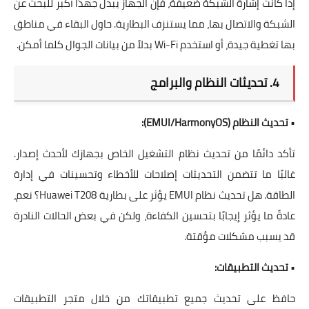
إذا كانت إشارة الشبكة ضعيفة، فإن الجهاز يبذل جهدًا أكبر للبحث عن
الشبكة والاتصال بها، مما يستنزف البطارية. حاول البقاء في مناطق
بها تغطية جيدة، أو استخدم Wi-Fi بدلاً من بيانات الجوال كلما أمكن.
4. تحديثات النظام والبرامج
•
تحديث النظام (EMUI/HarmonyOS):
تأكد دائمًا من تحديث نظام التشغيل الخاص بجهازك لأحدث إصدار.
غالبًا ما تتضمن التحديثات إصلاحات للأخطاء وتحسينات في إدارة
الطاقة. هل تحديث نظام EMUI يؤثر على بطارية Huawei T208؟ نعم،
عادةً ما يؤثر إيجابًا بتحسين الكفاءة، ولكن في بعض الحالات النادرة
قد يسبب مشكلات مؤقتة.
•
تحديث التطبيقات:
حافظ على تحديث جميع تطبيقاتك من خلال متجر التطبيقات