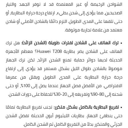
الشواحن الرخيصة أو غير المعتمدة قد لا توفر الجهد والتيار
الصحيحين، مما يؤدي إلى شحن بطيء، ارتفاع درجة حرارة البطارية، أو
حتى تلفها على المدى الطويل. التزم دائمًا بالشاحن الأصلي أو شاحن
معتمد من علامة تجارية موثوقة.
•
ترك الهاتف على الشاحن لفترات طويلة (الشحن الزائد):
هل ترك
الهاتف على الشاحن يضر بطارية Huawei T208؟ معظم الأجهزة
الحديثة لديها دوائر حماية تمنع الشحن الزائد، لكن ترك الجهاز
موصولاً بالشاحن طوال الليل بشكل مستمر قد يؤدي إلى ارتفاع
درجة حرارة البطارية على المدى الطويل ويقلل من عمرها
الافتراضي. من الأفضل فصل الجهاز عندما يصل إلى 100%، أو حتى
شحنه إلى 80-90% وتفريغه إلى 20-30% للحفاظ على دورات الشحن.
•
تفريغ البطارية بالكامل بشكل متكرر:
تجنب تفريغ البطارية تمامًا
حتى ينطفئ الجهاز. بطاريات الليثيوم أيون الحديثة تفضل الشحن
الجزئي والمتكرر بدلاً من التفريغ الكامل ثم الشحن الكامل.