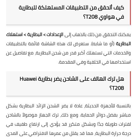
كيف أتحقق من التطبيقات المستهلكة للبطارية
في هواوي T208؟
يمكنك التحقق من ذلك بالذهاب إلى
الإعدادات > البطارية > استهلاك
البطارية
(أو ما شابه). ستعرض لك هذه الشاشة قائمة بالتطبيقات
والخدمات التي تستهلك أكبر قدر من شحن البطارية، مع تفاصيل عن
استخدامها في الخلفية وفي المقدمة.
هل ترك الهاتف على الشاحن يضر بطارية Huawei
T208؟
بالنسبة للأجهزة الحديثة، عادة لا يضر الشحن الزائد البطارية بشكل
مباشر بفضل دوائر الحماية. ومع ذلك، ترك الجهاز موصولاً بالشاحن
لفترات طويلة جدًا وبشكل متكرر قد يؤدي إلى ارتفاع طفيف في
درجة حرارة البطارية، مما قد يقلل من عمرها الافتراضي على المدى