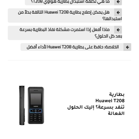
ما هي تكلفة استبدال بطارية هواوي T208؟
هل يمكن إصلاح بطارية Huawei T208 التالفة بدلاً من
استبدالها؟
ماذا أفعل إذا استمرت مشكلة نفاذ البطارية بسرعة
بعد كل الحلول؟
الخلاصة: حافظ على بطارية Huawei T208 لأداء أفضل