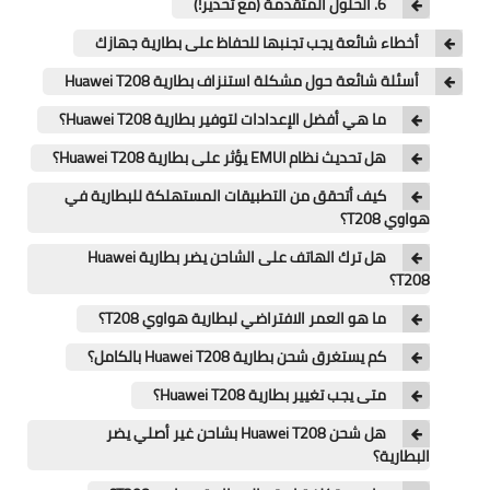
6. الحلول المتقدمة (مع تحذير!)
تطبيقات
أخطاء شائعة يجب تجنبها للحفاظ على بطارية جهازك
العملات الرقمية
أسئلة شائعة حول مشكلة استنزاف بطارية Huawei T208
ما هي أفضل الإعدادات لتوفير بطارية Huawei T208؟
هل تحديث نظام EMUI يؤثر على بطارية Huawei T208؟
كيف أتحقق من التطبيقات المستهلكة للبطارية في
هواوي T208؟
هل ترك الهاتف على الشاحن يضر بطارية Huawei
T208؟
ما هو العمر الافتراضي لبطارية هواوي T208؟
كم يستغرق شحن بطارية Huawei T208 بالكامل؟
متى يجب تغيير بطارية Huawei T208؟
هل شحن Huawei T208 بشاحن غير أصلي يضر
البطارية؟