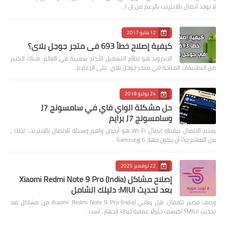
لا يوجد اتصال بالانترنت بالرغم من ان ا…
12 مايو 2017
كيفية إصلاح خطأ 693 في متجر جوجل بلاي؟
الاندرويد هو نظام التشغيل الأكثر شعبية في العالم. هناك الكثير
من التطبيقات المتاحة في متجر جوجل بلاي. على الرغم م…
24 يوليو 2018
حل مشكلة الواي فاي في سامسونج J7
وسامسونج J7 برايم
يعتبر الاتصال بنقطة اتصال Wi-Fi هو أرخص واهم وسيلة للاتصال بالإنترنت. لذلك ،
من المهم جدًا أن يكون جهاز Samsung G…
22 نوفمبر 2025
إصلاح مشاكل Xiaomi Redmi Note 9 Pro (India)
بعد تحديث MIUI: دليلك الشامل
وصف قصير للمقال: هل يعاني Xiaomi Redmi Note 9 Pro (India) من مشاكل بعد
تحديث MIUI؟ اكتشف حلولًا عملية لبطء الجهاز، است…