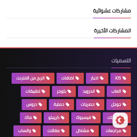
مشاركات عشوائية
المشاركات الأخيرة
التسميات
iOS
اخبار
اضافات
الربح من الانترنت
العاب
اندرويد
بلوجر
تطبيقات
جوجل
حصريات
حماية
دروس
فورمات
فيسبوك
كريبتو
ماك
مراجعات
مشاكل
مقالات
واتساب