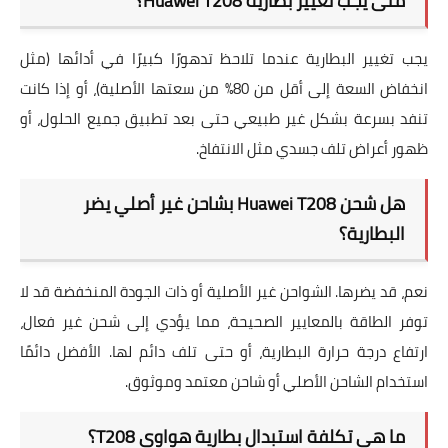
متى يجب تغيير بطارية Huawei T208؟
يجب تغيير البطارية عندما تلاحظ تدهورًا كبيرًا في أدائها (مثل
انخفاض السعة إلى أقل من 80% من سعتها الأصلية)، أو إذا كانت
تنفد بسرعة بشكل غير طبيعي حتى بعد تطبيق جميع الحلول، أو
ظهور أعراض تلف جسدي مثل الانتفاخ.
هل شحن Huawei T208 بشاحن غير أصلي يضر
البطارية؟
نعم، قد يضرها. الشواحن غير الأصلية أو ذات الجودة المنخفضة قد لا
توفر الطاقة بالمعايير الصحيحة، مما يؤدي إلى شحن غير فعال،
ارتفاع درجة حرارة البطارية، أو حتى تلف دائم لها. الأفضل دائمًا
استخدام الشاحن الأصلي أو شاحن معتمد وموثوق.
ما هي تكلفة استبدال بطارية هواوي T208؟