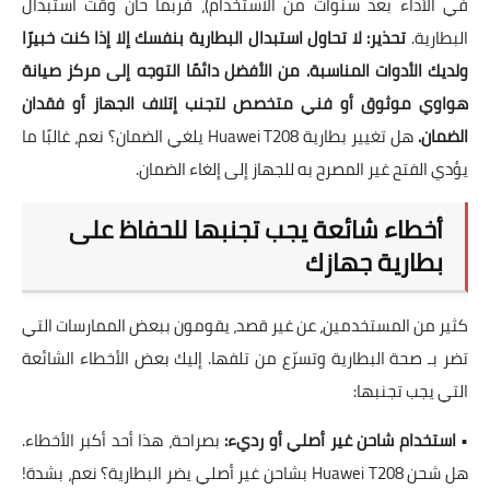
في الأداء بعد سنوات من الاستخدام)، فربما حان وقت استبدال
البطارية.
تحذير: لا تحاول استبدال البطارية بنفسك إلا إذا كنت خبيرًا
ولديك الأدوات المناسبة. من الأفضل دائمًا التوجه إلى مركز صيانة
هواوي موثوق أو فني متخصص لتجنب إتلاف الجهاز أو فقدان
الضمان.
هل تغيير بطارية Huawei T208 يلغي الضمان؟ نعم، غالبًا ما
يؤدي الفتح غير المصرح به للجهاز إلى إلغاء الضمان.
أخطاء شائعة يجب تجنبها للحفاظ على
بطارية جهازك
كثير من المستخدمين، عن غير قصد، يقومون ببعض الممارسات التي
تضر بـ صحة البطارية وتسرّع من تلفها. إليك بعض الأخطاء الشائعة
التي يجب تجنبها:
•
استخدام شاحن غير أصلي أو رديء:
بصراحة، هذا أحد أكبر الأخطاء.
هل شحن Huawei T208 بشاحن غير أصلي يضر البطارية؟ نعم، بشدة!