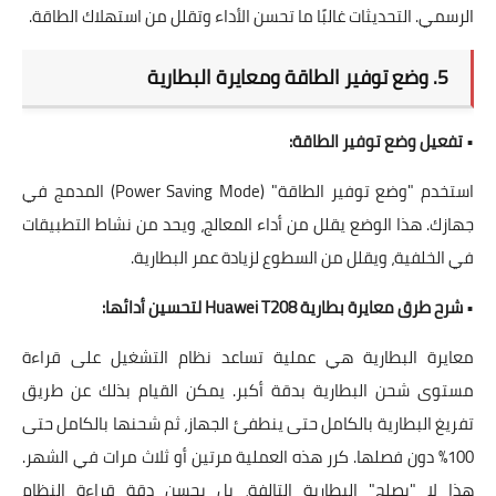
الرسمي. التحديثات غالبًا ما تحسن الأداء وتقلل من استهلاك الطاقة.
5. وضع توفير الطاقة ومعايرة البطارية
•
تفعيل وضع توفير الطاقة:
استخدم "وضع توفير الطاقة" (Power Saving Mode) المدمج في
جهازك. هذا الوضع يقلل من أداء المعالج، ويحد من نشاط التطبيقات
في الخلفية، ويقلل من السطوع لزيادة عمر البطارية.
•
شرح طرق معايرة بطارية Huawei T208 لتحسين أدائها:
معايرة البطارية هي عملية تساعد نظام التشغيل على قراءة
مستوى شحن البطارية بدقة أكبر. يمكن القيام بذلك عن طريق
تفريغ البطارية بالكامل حتى ينطفئ الجهاز، ثم شحنها بالكامل حتى
100% دون فصلها. كرر هذه العملية مرتين أو ثلاث مرات في الشهر.
هذا لا "يصلح" البطارية التالفة، بل يحسن دقة قراءة النظام