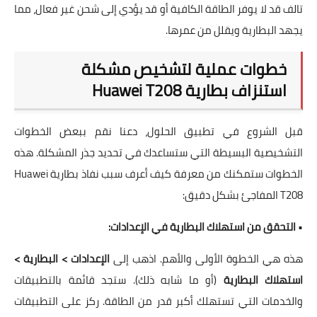
تالف قد لا يوفر الطاقة الكافية أو قد يؤدي إلى شحن غير فعال، مما
يجهد البطارية ويقلل من عمرها.
خطوات عملية لتشخيص مشكلة
استنزاف بطارية Huawei T208
قبل الشروع في تطبيق الحلول، دعنا نقم ببعض الخطوات
التشخيصية البسيطة التي ستساعدك في تحديد جذر المشكلة. هذه
الخطوات ستمكنك من معرفة كيف أعرف سبب نفاذ بطارية Huawei
T208 المفاجئ بشكل دقيق:
•
التحقق من استهلاك البطارية في الإعدادات:
هذه هي الخطوة الأولى والأهم. اذهب إلى
الإعدادات > البطارية >
استهلاك البطارية
(أو ما شابه ذلك). ستجد قائمة بالتطبيقات
والخدمات التي تستهلك أكبر قدر من الطاقة. ركز على التطبيقات