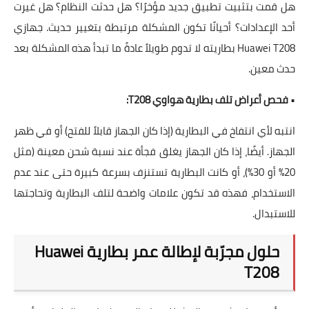
هل قمت بتثبيت تطبيق جديد مؤخرًا؟ هل حدثت النظام؟ هل غيرت
أحد الإعدادات؟ أحيانًا تكون المشكلة مرتبطة بتغيير حديث. جهازي
Huawei T208 بطاريته لا تدوم طويلاً عادةً ما تبدأ هذه المشكلة بعد
حدث معين.
•
فحص أعراض تلف بطارية هواوي T208:
انتبه لأي انتفاخ في البطارية (إذا كان الجهاز قابلاً للفتح) أو في ظهر
الجهاز. أيضًا، إذا كان الجهاز يغلق فجأة عند نسبة شحن معينة (مثل
20% أو 30%)، أو كانت البطارية تستنزف بسرعة كبيرة حتى عند عدم
الاستخدام، فهذه قد تكون علامات واضحة لتلف البطارية وتحاجتها
للاستبدال.
حلول مجرّبة لإطالة عمر بطارية Huawei
T208