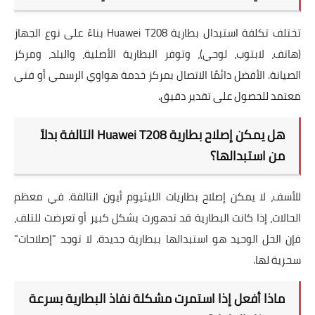
تختلف تكلفة استبدال بطارية Huawei T208 بناءً على نوع الجهاز
(هاتف، لابتوب، لوحي)، وتوفر البطارية الأصلية، والبلد، ومركز
الصيانة. الأفضل دائمًا الاتصال بمركز خدمة هواوي الرسمي أو فني
معتمد للحصول على تقدير دقيق.
هل يمكن إصلاح بطارية Huawei T208 التالفة بدلاً
من استبدالها؟
للأسف، لا يمكن إصلاح بطاريات الليثيوم أيون التالفة. في معظم
الحالات، إذا كانت البطارية قد تدهورت بشكل كبير أو تعرضت للتلف،
فإن الحل الوحيد هو استبدالها ببطارية جديدة. لا توجد "إصلاحات"
سحرية لها.
ماذا أفعل إذا استمرت مشكلة نفاذ البطارية بسرعة