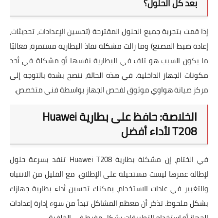
بعد كل الحلول؟
إذا قمت بتجربة جميع الحلول المقترحة (تحسين الإعدادات، تحديثات،
إعادة ضبط المصنع) وما زالت مشكلة نفاذ البطارية مستمرة، فغالبًا
ما يكون السبب هو تلف في البطارية نفسها أو مشكلة في أحد
مكونات الجهاز الداخلية. في هذه الحالة، ننصح بشدة بالتوجه إلى
مركز صيانة هواوي موثوق لفحص الجهاز بواسطة فني متخصص.
الخلاصة: حافظ على بطارية Huawei
T208 لأداء أفضل
في الختام، إن مشكلة بطارية Huawei T208 تنفد بسرعة حلول
لإطالة عمرها ليست مستحيلة على الإطلاق. مع القليل من الانتباه
والتغيير في عادات الاستخدام، يمكنك تحسين أداء بطارية جهازك
بشكل ملحوظ. تذكر أن معظم المشاكل تبدأ من سوء إدارة إعدادات
الجهاز أو استخدام التطبيقات بشكل مفرط في الخلفية.