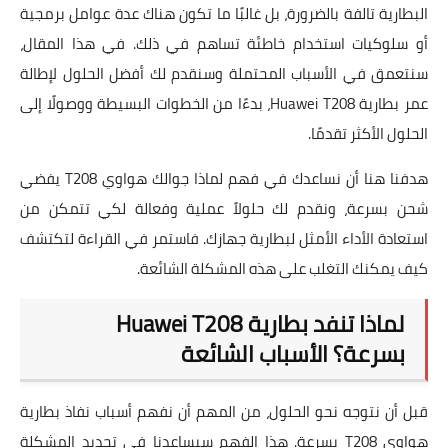
البطارية تالفة بالضرورة، بل غالبًا ما تكون هناك عدة عوامل برمجية
أو سلوكيات استخدام خاطئة تساهم في ذلك. في هذا المقال،
سنتعمق في الأسباب المحتملة وسنقدم لك أفضل الحلول لإطالة
عمر بطارية Huawei T208، بدءًا من الخطوات البسيطة ووصولًا إلى
الحلول الأكثر تقدمًا.
هدفنا هنا أن نساعدك في فهم لماذا جوالك هواوي T208 يفضي
شحن بسرعة، ونقدم لك حلولاً عملية وفعالة لكي تتمكن من
استعادة الأداء الأمثل لبطارية جهازك. فاستمر في القراءة لتكتشف
كيف يمكنك التغلب على هذه المشكلة الشائعة.
لماذا تنفد بطارية Huawei T208
بسرعة؟ الأسباب الشائعة
قبل أن نتوجه نحو الحلول، من المهم أن نفهم أسباب نفاذ بطارية
هواوي T208 بسرعة. هذا الفهم سيساعدنا في تحديد المشكلة