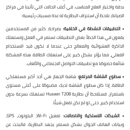
بدقة واختيار العلاج المناسب. في أغلب الحالات التي تأتينا في مراكز
الصيانة، نلاحظ أن استنزاف البطارية له عدة مسببات رئيسية:
•
التطبيقات النشطة في الخلفية:
بصراحة، كثير من المستخدمين
يقعون في هذا الخطأ. بعض التطبيقات تستمر في العمل وتستهلك
الذاكرة العشوائية والمعالج حتى عندما لا تكون قيد الاستخدام
الفعلي، مما يؤثر بشكل كبير على استهلاك الطاقة. هذه المشكلة
شائعة خصوصًا مع تطبيقات التواصل الاجتماعي والألعاب.
•
سطوع الشاشة المرتفع:
شاشة الجهاز هي أحد أكبر مستهلكي
الطاقة. إذا كان سطوع الشاشة لديك مضبوطًا على أعلى مستوى
باستمرار، فستلاحظ أن بطارية Huawei T208 تستهلك بسرعة بدون
استخدام كبير، حتى لو لم تكن تفعل شيئًا.
•
الشبكات اللاسلكية والاتصالات:
تفعيل Wi-Fi، البلوتوث، GPS،
وبيانات الهاتف الجوال بشكل مستمر يجهد البطارية. فالبحث عن