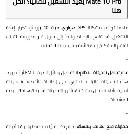
Mate 10 Pro يعيد التشغيل تلقائياً؟ الحل
هنا
عندما تواجه
مشكلة GPS هواوي ميت 10 برو
أو تكرار إعادة
التشغيل، قد تشعر بالإحباط وتلجأ إلى حلول غير مدروسة. لتجنب
تفاقم المشكلة، إليك قائمة بما يجب عليك تجنبه:
•
عدم تجاهل تحديثات النظام:
لا تتجاهل رسائل تحديث EMUI أو أندرويد.
هذه التحديثات غالبًا ما تحتوي على إصلاحات للأخطاء وتحسينات
أمنية وأداء قد تحل مشكلتك. تأخير التحديثات قد يترك هاتفك عرضة
للمشكلات.
•
محاولة فتح الهاتف بنفسك:
ما لم تكن فنيًا متخصصًا ولديك الأدوات