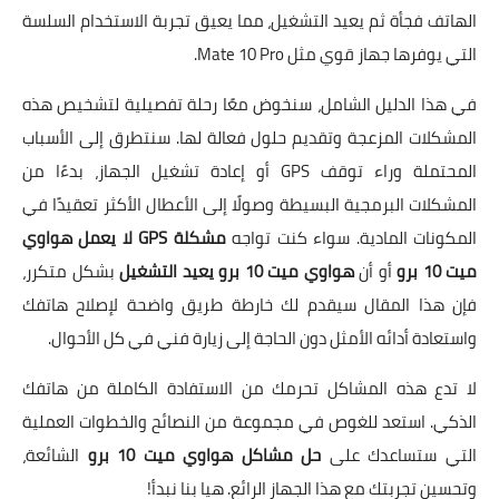
الهاتف فجأة ثم يعيد التشغيل، مما يعيق تجربة الاستخدام السلسة
التي يوفرها جهاز قوي مثل Mate 10 Pro.
في هذا الدليل الشامل، سنخوض معًا رحلة تفصيلية لتشخيص هذه
المشكلات المزعجة وتقديم حلول فعالة لها. سنتطرق إلى الأسباب
المحتملة وراء توقف GPS أو إعادة تشغيل الجهاز، بدءًا من
المشكلات البرمجية البسيطة وصولًا إلى الأعطال الأكثر تعقيدًا في
المكونات المادية. سواء كنت تواجه
مشكلة GPS لا يعمل هواوي
ميت 10 برو
أو أن
هواوي ميت 10 برو يعيد التشغيل
بشكل متكرر،
فإن هذا المقال سيقدم لك خارطة طريق واضحة لإصلاح هاتفك
واستعادة أدائه الأمثل دون الحاجة إلى زيارة فني في كل الأحوال.
لا تدع هذه المشاكل تحرمك من الاستفادة الكاملة من هاتفك
الذكي. استعد للغوص في مجموعة من النصائح والخطوات العملية
التي ستساعدك على
حل مشاكل هواوي ميت 10 برو
الشائعة،
وتحسين تجربتك مع هذا الجهاز الرائع. هيا بنا نبدأ!