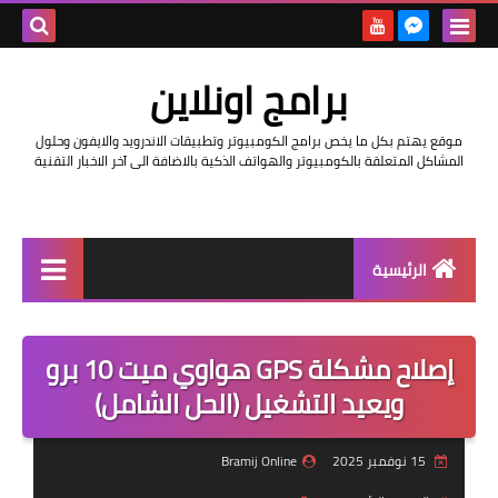
بحث هذه
برامج اونلاين
المدونة
موقع يهتم بكل ما يخص برامج الكومبيوتر وتطبيقات الاندرويد والايفون وحلول
الإلكتروني
المشاكل المتعلقة بالكومبيوتر والهواتف الذكية بالاضافة الى آخر الاخبار التقنية
الرئيسية
اخبار
إصلاح مشكلة GPS هواوي ميت 10 برو
مراجعات
ويعيد التشغيل (الحل الشامل)
حماية
15 نوفمبر 2025
Bramij Online
اندرويد