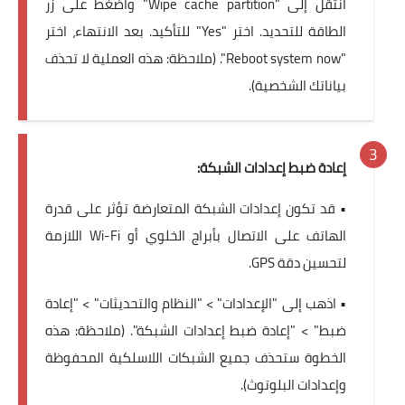
انتقل إلى "Wipe cache partition" واضغط على زر
الطاقة للتحديد. اختر "Yes" للتأكيد. بعد الانتهاء، اختر
"Reboot system now". (ملاحظة: هذه العملية لا تحذف
بياناتك الشخصية).
إعادة ضبط إعدادات الشبكة:
• قد تكون إعدادات الشبكة المتعارضة تؤثر على قدرة
الهاتف على الاتصال بأبراج الخلوي أو Wi-Fi اللازمة
لتحسين دقة GPS.
• اذهب إلى "الإعدادات" > "النظام والتحديثات" > "إعادة
ضبط" > "إعادة ضبط إعدادات الشبكة". (ملاحظة: هذه
الخطوة ستحذف جميع الشبكات اللاسلكية المحفوظة
وإعدادات البلوتوث).