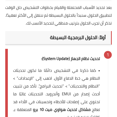
بعد تحديد الأسباب المحتملة والقيام بخطوات التشخيص، حان الوقت
لتطبيق الحلول. سنبدأ بالحلول البسيطة ثم ننتقل إلى الأكثر تعقيدًا.
تذكر أن تجرب الحلول بترتيب منطقي لتحديد الأنسب لك.
أولاً: الحلول البرمجية البسيطة
تحديث نظام الجهاز (System Update):
• كما ذكرنا في التشخيص، دائمًا ما تكون تحديثات
النظام هي خط الدفاع الأول. اذهب إلى "الإعدادات" >
"النظام والتحديثات" > "تحديث البرامج". تأكد من تثبيت
أحدث إصدار من EMUI وأندرويد. التحديثات غالبًا ما
تحتوي على إصلاحات للأخطاء وتحسينات في الأداء قد
تعالج
مشاكل تحديث هواوي ميت 10 برو
المتعلقة بـ