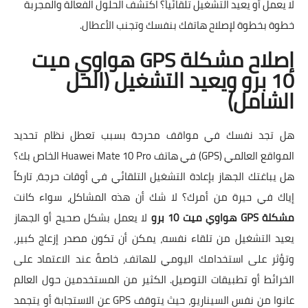
لا يعمل أو يعيد التشغيل تلقائياً؟ اكتشف الحلول الفعالة والمجربة
خطوة بخطوة لإصلاح هاتفك بنفسك وتجنب الأعطال.
إصلاح مشكلة GPS هواوي ميت
10 برو ويعيد التشغيل (الحل
الشامل)
هل تجد نفسك في مواقف محرجة بسبب تعطل نظام تحديد
المواقع العالمي (GPS) في هاتف Huawei Mate 10 Pro الخاص بك؟
هل يباغتك الجهاز بإعادة التشغيل التلقائي في أوقات حرجة، تاركاً
إياك في حيرة من أمرك؟ لا شك أن هذه المشاكل، سواء كانت
مشكلة GPS هواوي ميت 10 برو
لا يعمل بشكل صحيح أو الجهاز
يعيد التشغيل من تلقاء نفسه، يمكن أن تكون مصدر إزعاج كبير،
وتؤثر على استخدامك اليومي للهاتف، خاصةً عند الاعتماد على
الخرائط أو تطبيقات التوصيل. الكثير من المستخدمين حول العالم
عانوا من نفس السيناريو، حيث يتوقف GPS عن الاستجابة أو يتجمد