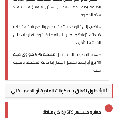
الهامة (صور، جهات اتصال، رسائل، ملفات) قبل تنفيذ
هذه الخطوة.
• اذهب إلى "الإعدادات" > "النظام والتحديثات" > "إعادة
ضبط" > "إعادة ضبط بيانات المصنع". اتبع التعليمات على
الشاشة للتأكيد.
• هذه الخطوة غالبًا ما تحل
مشكلة GPS هواوي ميت
10 برو
أو إعادة تشغيل الجهاز إذا كانت المشكلة برمجية
بحتة.
ثانياً: حلول تتعلق بالمكونات المادية أو الدعم الفني
معايرة مستشعر GPS (إذا كان متاحًا):