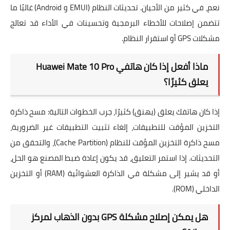
نعم، في كثير من الأحيان. تحديثات النظام (EMUI و Android) غالبًا ما
تتضمن إصلاحات للأخطاء البرمجية وتحسينات في الأداء قد تعالج
مشكلات GPS أو استقرار النظام.
ماذا أفعل إذا كان هاتفي Huawei Mate 10 Pro
يعلق كثيرًا؟
إذا كان هاتفك يعلق (يهنق) كثيرًا، جرب الخطوات التالية: مسح ذاكرة
التخزين المؤقت للتطبيقات، إلغاء تثبيت التطبيقات غير الضرورية،
مسح ذاكرة التخزين المؤقت للنظام (Cache Partition)، والتحقق من
التحديثات. إذا استمر التعليق، قد يكون إعادة ضبط المصنع هو الحل،
أو قد يشير إلى مشكلة في الذاكرة العشوائية (RAM) أو التخزين
الداخلي (ROM).
هل يمكن إصلاح مشكلة GPS بدون الذهاب لمركز