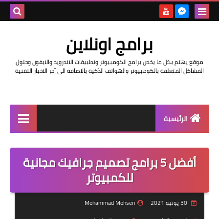
بحث هذه
برامج اونلاين
المدونة
موقع يهتم بكل ما يخص برامج الكومبيوتر وتطبيقات الاندرويد والايفون وحلول
الإلكتروني
المشاكل المتعلقة بالكومبيوتر والهواتف الذكية بالاضافة الى آخر الاخبار التقنية
الرئيسية
اخبار
أفضل 5 برامج تصميم جرافيك مجانية
مراجعات
للكمبيوتر
حماية
30 يونيو 2021
Mohammad Mohsen
اندرويد