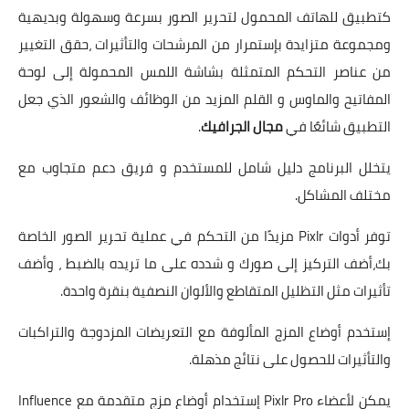
كتطبيق للهاتف المحمول لتحرير الصور بسرعة وسهولة وبديهية
ومجموعة متزايدة بإستمرار من المرشحات والتأثيرات ،حقق التغيير
من عناصر التحكم المتمثلة بشاشة اللمس المحمولة إلى لوحة
المفاتيح والماوس و القلم المزيد من الوظائف والشعور الذي جعل
التطبيق شائعًا في
مجال الجرافيك
.
يتخلل البرنامج دليل شامل للمستخدم و فريق دعم متجاوب مع
مختلف المشاكل.
توفر أدوات Pixlr مزيدًا من التحكم في عملية تحرير الصور الخاصة
بك،أضف التركيز إلى صورك و شدده على ما تريده بالضبط ، وأضف
تأثيرات مثل التظليل المتقاطع والألوان النصفية بنقرة واحدة.
إستخدم أوضاع المزج المألوفة مع التعريضات المزدوجة والتراكبات
والتأثيرات للحصول على نتائج مذهلة.
يمكن لأعضاء Pixlr Pro إستخدام أوضاع مزج متقدمة مع Influence