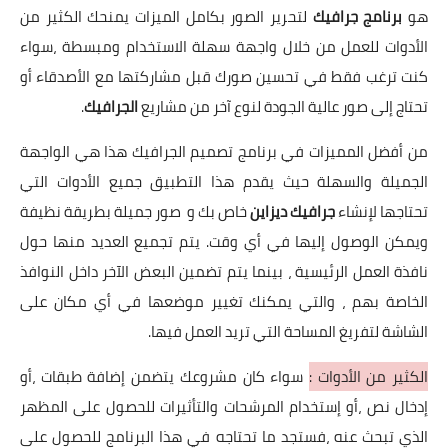
هو
برنامج جرافيك
لتحرير الصور بكامل الميزات يمنحك الكثير من
الأدوات للعمل من خلال واجهة سهلة الاستخدام ومبسطة ،سواء
كنت ترغب فقط في تحسين صورك قبل مشاركتها مع الأصدقاء أو
تحتاج إلى صور عالية الجودة لنوع آخر من مشاريع
الجرافيك
.
من أفضل المميزات في برنامج تصميم الجرافيك هذا هي الواجهة
الجميلة والسهلة حيث يقدم هذا التطبيق جميع الأدوات التي
تحتاجها لإنشاء
جرافيك ديزاين
خاص بك و صور جميلة بطريقة نظيفة
ويمكن الوصول إليها في أي وقت. يتم تجميع العديد منها حول
نافذة العمل الرئيسية ، بينما يتم تضمين البعض الآخر داخل النوافذ
الخاصة بهم ، والتي يمكنك تغيير موضعها في أي مكان على
الشاشة لتفريغ المساحة التي تريد العمل فيها.
الكثير من الأدوات :
سواء كان مشروعك يتضمن إضافة طبقات ،أو
إدخال نص ،أو إستخدام المرشحات والتأثيرات للحصول على المظهر
الذي تبحث عنه ،فستجد ما تحتاجه في هذا البرنامج للحصول على