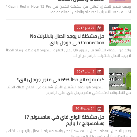
وصف قصير للمقال: تعاني من مشكلة الشحن في Xiaomi Redmi Note 13 Pro؟
اكتشف معنا الأسباب المحتملة والحلول الفعالة خطوة ب…
06 مايو 2017
حل مشكلة لا يوجد اتصال بالانترنت No
Connection في جوجل بلاي
واحد من الاخطاء الشائعة في سوق بلاي على اجهزة الاندرويد هو ظهور رسالة الخطأ
لا يوجد اتصال بالانترنت بالرغم من ان ا…
12 مايو 2017
كيفية إصلاح خطأ 693 في متجر جوجل بلاي؟
الاندرويد هو نظام التشغيل الأكثر شعبية في العالم. هناك الكثير
من التطبيقات المتاحة في متجر جوجل بلاي. على الرغم م…
24 يوليو 2018
حل مشكلة الواي فاي في سامسونج J7
وسامسونج J7 برايم
يعتبر الاتصال بنقطة اتصال Wi-Fi هو أرخص واهم وسيلة للاتصال بالإنترنت. لذلك ،
من المهم جدًا أن يكون جهاز Samsung G…