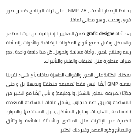
يحافظ الإصدار الأحدث ، GIMP 2.8 ، على تراث البرنامج كمحرر صور
قوي وحديث ، و هو مجاني تمامًا.
يعد أداة
grafic designe
ضمن المعايير الإحترافية من حيث المظهر
والهيكل ويقبل جميع أنواع المكونات الإضافية والأدوات ،إنه أداة
رسم ومنقح للصور ، وأداة معالجة وتحويل ،كل هذا دفعة واحدة ، مع
ميزات متطورة مثل الطبقات والفلاتر والتأثيرات.
يمكنك الكتابة على الصور والقوالب الجاهزة بداخله ،أي شيء تقريبًا
يفعله GIMP أيضًا ،ليس فقط تصميمه منطقيًا وبديهيًا بل و حتى
جذابًا (بطريقة تتعلق بالشكل والوظيفة) و تأتي أيضًا مع الكثير من
المساعدة وفريق دعم متجاوب ،يشمل ملفات المساعدة المتعددة
(المساعدة ،التعليمات وحلول المشاكل ،دليل المستخدم) والموارد
الكبيرة عبر الإنترنت مثل المنتدى والأسئلة الشائعة والوثائق
والنصائح وكود المصدر وغير ذلك الكثير.