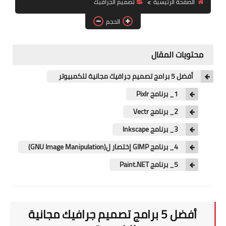
الصفحة الرئيسية
تصميم الجرافيك
آيفون
الحجم
ويندوز
دروس
محتويات المقال
انترنت
أفضل 5 برامج تصميم جرافيك مجانية للكمبيوتر
الربح من الانترنت
1_ برنامج Pixlr
2_ برنامج Vectr
جوجل
3_ برنامج Inkscape
فيسبوك
4_ برنامج GIMP إختصار ل(GNU Image Manipulation)
بلوجر
5_ برنامج Paint.NET
مقالات
العاب
أفضل 5 برامج تصميم جرافيك مجانية