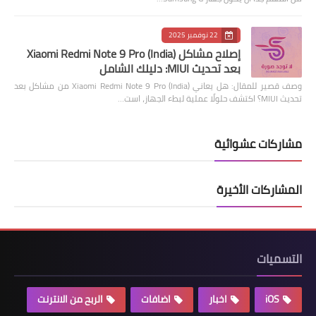
22 نوفمبر 2025
إصلاح مشاكل Xiaomi Redmi Note 9 Pro (India)
بعد تحديث MIUI: دليلك الشامل
وصف قصير للمقال: هل يعاني Xiaomi Redmi Note 9 Pro (India) من مشاكل بعد
تحديث MIUI؟ اكتشف حلولًا عملية لبطء الجهاز، است…
مشاركات عشوائية
المشاركات الأخيرة
التسميات
iOS
اخبار
اضافات
الربح من الانترنت