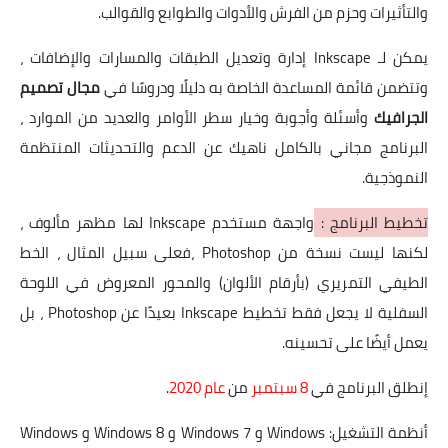
والتأثيرات وحزم من الفرش والأدوات والطوابع والقوالب.
يمكن لـ Inkscape إدارة وتعديل الطبقات والمسارات والإضافات ،
وتتضمن قائمة المساعدة الخاصة به دليلًا ودروسًا في
مجال تصميم
الجرافيك
وأسئلة وأجوبة وخيار سطر الأوامر والعديد من الموارد ،
البرنامج مجاني بالكامل ناهيك عن الدعم والتحديثات المنتظمة
النموذجية.
تخطيط البرنامج :
واجهة مستخدم Inkscape لها مظهر مألوف ،
لكنها ليست نسخة من Photoshop ،فعلى سبيل المثال ، الخط
الطيفي التمريري (بأرقام الألوان) والمحور المعروض في اللوحة
السفلية لا يجعل فقط تخطيط Inkscape بعيدًا عن Photoshop ، بل
يعمل أيضًا على تحسينه.
إنطلق البرنامج في
8 سبتمبر
من
عام 2020
.
أنظمة التشغيل: Windows و Windows 7 و Windows 8 و Windows