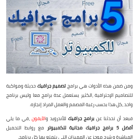
ومن ضمن هذه الأدوات هي برامج
تصميم جرافيك
حديثة ومواكبة
للتصاميم الإحترافية ،الكثير يستعمل عدة برامج معا وليس برنامج
واحد ،كل هذا بحسب رغبة المصمم والعمل المراد إنجازه.
فبعد أن تحدثنا عن
برامج جرافيك
للأندرويد
و
الآيفون
،في ما يلي
أفضل 5 برامج جرافيك مجانية للكمبيوتر
مع روابط التحميل
المباشرة و شرح موجز عن المميزات التي يتمتع بها كل برنامج.