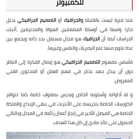
للكمبيوتر
تطبيقات
العملات الرقمية
منذ فترة ليست بالقليلة
والجرافيك
أو
التصميم الجرافيكي
يحتل
ذكرا واسعا في أوساط المصممين الهواة والمحترفين ،أثبتت
الدراسات أيضا أن
الجرافيك
هو مجال مستقل بحد ذاته ويجمع بين
عدة علوم منها علم البصريات والنفس وغيرها.
فأساس مفهوم
التصميم الجرافيكي
هو إيصال الفكرة إلى الناظر
دون أن يبذل جهد يذكر في فهم العمل أو المحتوى الفني
المعروض.
و له أداواته وأسلوبه الخاص ويدرس بصفوف خاصة كما تتوافر
الكورسات الخاصة بتدريسه على الأنترنت في يبقى الإبداع والملكة
الخاصة هي الفيصل الأخير في إنجاز أعمال رائعة في المجال وبالتالي
الحصول على عائد مادي إن كان هذا الهدف.