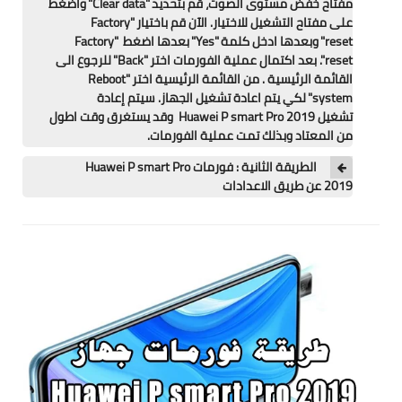
مفتاح خفض مستوى الصوت، قم بتحديد "Clear data" واضغط
تطبيقات
على مفتاح التشغيل للاختيار. الآن قم باختيار "Factory
reset" وبعدها ادخل كلمة "Yes" بعدها اضغط "Factory
العملات الرقمية
reset". بعد اكتمال عملية الفورمات اختر "Back" للرجوع الى
القائمة الرئيسية . من القائمة الرئيسية اختر "Reboot
system" لكي يتم اعادة تشغيل الجهاز. سيتم إعادة
تشغيل Huawei P smart Pro 2019 وقد يستغرق وقت اطول
من المعتاد وبذلك تمت عملية الفورمات.
الطريقة الثانية : فورمات Huawei P smart Pro
2019 عن طريق الاعدادات