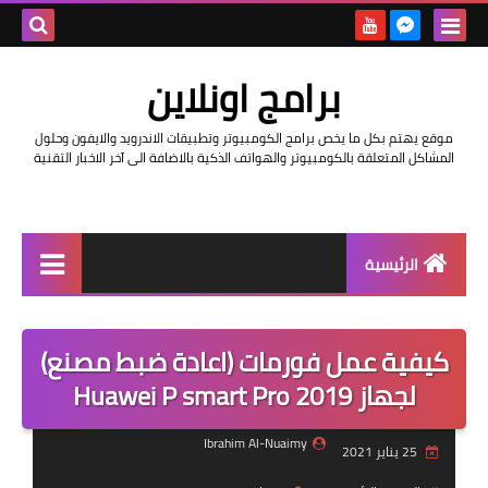
بحث هذه
برامج اونلاين
المدونة
موقع يهتم بكل ما يخص برامج الكومبيوتر وتطبيقات الاندرويد والايفون وحلول
الإلكتروني
المشاكل المتعلقة بالكومبيوتر والهواتف الذكية بالاضافة الى آخر الاخبار التقنية
الرئيسية
اخبار
كيفية عمل فورمات (اعادة ضبط مصنع)
مراجعات
لجهاز Huawei P smart Pro 2019
حماية
Ibrahim Al-Nuaimy
25 يناير 2021
اندرويد