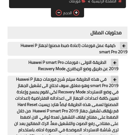
الصفحة الرئيسية
فورمات
آيفون
الحجم
ويندوز
دروس
محتويات المقال
انترنت
كيفية عمل فورمات (اعادة ضبط مصنع) لجهاز Huawei P
smart Pro 2019
الربح من الانترنت
الطريقة الاولى : فورمات Huawei P smart Pro
2019 عن طريق وضع الريكفري Recovery Mode
جوجل
في هذه الطريقة سيتم شرح فورمات جهاز Huawei P
فيسبوك
smart Pro 2019 وهو مغلق سوف تحتاج الى تشغيل الجهاز
في وضع الاسترداد Recovery Mode لكي تقوم بمسح وإعادة
بلوجر
تعيين كافة اعدادات الجهاز الى اعداداته الافتراضية (اعدادات
المصنع) تسمى هذه الطريقة ايضاً هارد ريسيت Hard Reset
مقالات
قم بإيقاف تشغيل جهاز Huawei P smart Pro 2019 من خلال
الضغط على مفتاح ايقاف التشغيل لعدة ثواني. الان اضغط
على مفتاحي رفع الصوت والتشغيل معاً. اترك المفاتيح بعد ان
العاب
ترى شاشة الاسترداد الموضحة في الصورة ادناه. باستخدام