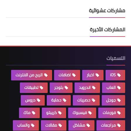
مشاركات عشوائية
المشاركات الأخيرة
التسميات
iOS
اخبار
اضافات
الربح من الانترنت
العاب
اندرويد
بلوجر
تطبيقات
جوجل
حصريات
حماية
دروس
فورمات
فيسبوك
كريبتو
ماك
مراجعات
مشاكل
مقالات
واتساب