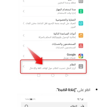
انقر على
"إعادة الضبط"
.