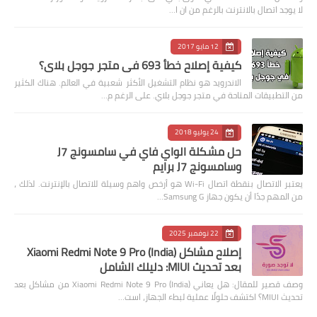
لا يوجد اتصال بالانترنت بالرغم من ان ا…
12 مايو 2017
كيفية إصلاح خطأ 693 في متجر جوجل بلاي؟
الاندرويد هو نظام التشغيل الأكثر شعبية في العالم. هناك الكثير
من التطبيقات المتاحة في متجر جوجل بلاي. على الرغم م…
24 يوليو 2018
حل مشكلة الواي فاي في سامسونج J7
وسامسونج J7 برايم
يعتبر الاتصال بنقطة اتصال Wi-Fi هو أرخص واهم وسيلة للاتصال بالإنترنت. لذلك ،
من المهم جدًا أن يكون جهاز Samsung G…
22 نوفمبر 2025
إصلاح مشاكل Xiaomi Redmi Note 9 Pro (India)
بعد تحديث MIUI: دليلك الشامل
وصف قصير للمقال: هل يعاني Xiaomi Redmi Note 9 Pro (India) من مشاكل بعد
تحديث MIUI؟ اكتشف حلولًا عملية لبطء الجهاز، است…