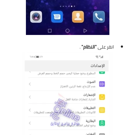
انقر على
"النظام"
.