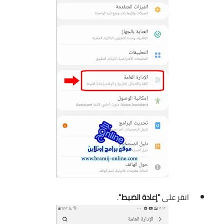
انقر على
"إعادة الضبط"
.