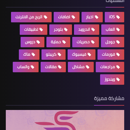
التسميات
iOS
اخبار
اضافات
الربح من الانترنت
العاب
اندرويد
بلوجر
تطبيقات
جوجل
حصريات
حماية
دروس
فورمات
فيسبوك
كريبتو
ماك
مراجعات
مشاكل
مقالات
واتساب
ويندوز
مشاركة مميزة