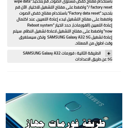
باستخدام مفتاح خفض مستوى الصوت، قم بتحديد "wipe data
تطبيقات
/ factory reset" واضغط على مفتاح التشغيل للاختيار. الآن قم
بتحديد "Factory data reset" باستخدام مفتاح خفض الصوت
العملات الرقمية
واضغط على مفتاح التشغيل لبدء إعادة التعيين. عند اكتمال
إعادة التعيين (الفورمات)، حدد الخيار "Reboot system
now" واضغط على مفتاح التشغيل لاعادة تشغيل النظام. سيتم
إعادة تشغيل SAMSUNG Galaxy A32 5G ولكن سيستغرق
وقت اطول من المعتاد.
الطريقة الثانية : فورمات SAMSUNG Galaxy A32
5G عن طريق الاعدادات