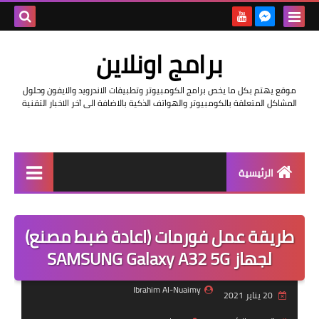
بحث هذه
برامج اونلاين
المدونة
موقع يهتم بكل ما يخص برامج الكومبيوتر وتطبيقات الاندرويد والايفون وحلول
الإلكتروني
المشاكل المتعلقة بالكومبيوتر والهواتف الذكية بالاضافة الى آخر الاخبار التقنية
الرئيسية
اخبار
طريقة عمل فورمات (اعادة ضبط مصنع)
مراجعات
لجهاز SAMSUNG Galaxy A32 5G
حماية
Ibrahim Al-Nuaimy
20 يناير 2021
اندرويد