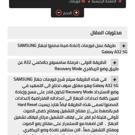
الصفحة الرئيسية
فورمات
آيفون
الحجم
ويندوز
دروس
محتويات المقال
انترنت
طريقة عمل فورمات (اعادة ضبط مصنع) لجهاز SAMSUNG
Galaxy A32 5G
الربح من الانترنت
الطريقة الاولى : فرمتة سامسونج جالاكسي A32 عن
طريق وضع الريكفري Recovery Mode
جوجل
في هذه الطريقة سيتم شرح فورمات جهاز SAMSUNG
فيسبوك
Galaxy A32 5G وهو مغلق سوف تحتاج الى التمهيد في
وضع الاسترداد Recovery Mode لتكون قادر على مسح وإعادة
بلوجر
تعيين كافة اعدادات الجهاز الى اعداداته الافتراضية (اعدادات
المصنع) تسمى هذه الطريقة ايضاً هارد ريسيت Hard Reset
مقالات
قم بالضغط على زر مفتاح التشغيل ومفتاح خفض الصوت
لثواني قليلة ثم انقر على ايقاف التشغيل مرتان لايقاف تشغيل
الجهاز . الان اضغط مع الاستمرار على مفتاح رفع الصوت
العاب
ومفتاح التشغيل معاً . الان ستظهر نافذة وضع الريكفري.