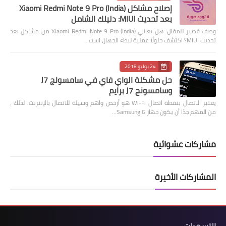
إصلاح مشاكل Xiaomi Redmi Note 9 Pro (India)
بعد تحديث MIUI: دليلك الشامل
وصف قصير للمقال: هل يعاني Xiaomi Redmi Note 9 Pro (India) من مشاكل بعد
تحديث MIUI؟ اكتشف حلولًا عملية لبطء الجهاز، است…
24 يوليو 2018
حل مشكلة الواي فاي في سامسونج J7
وسامسونج J7 برايم
يعتبر الاتصال بنقطة اتصال Wi-Fi هو أرخص واهم وسيلة للاتصال بالإنترنت. لذلك ،
من المهم جدًا أن يكون جهاز Samsung G…
مشاركات عشوائية
المشاركات الأخيرة