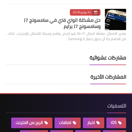
24 يوليو 2018
حل مشكلة الواي فاي في سامسونج J7
وسامسونج J7 برايم
يعتبر الاتصال بنقطة اتصال Wi-Fi هو أرخص واهم وسيلة للاتصال بالإنترنت. لذلك ،
من المهم جدًا أن يكون جهاز Samsung G…
مشاركات عشوائية
المشاركات الأخيرة
التسميات
iOS
اخبار
اضافات
الربح من الانترنت