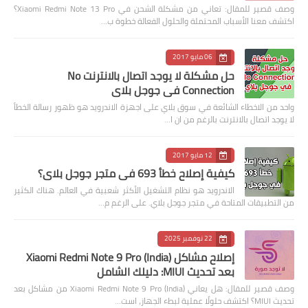
وصف قصير للمقال: تعاني من مشكلة الشحن في Xiaomi Redmi Note 13 Pro؟
اكتشف معنا الأسباب المحتملة والحلول الفعالة خطوة ب…
06 مايو 2017
حل مشكلة لا يوجد اتصال بالانترنت No
Connection في جوجل بلاي
واحد من الاخطاء الشائعة في سوق بلاي على اجهزة الاندرويد هو ظهور رسالة الخطأ
لا يوجد اتصال بالانترنت بالرغم من ان ا…
12 مايو 2017
كيفية إصلاح خطأ 693 في متجر جوجل بلاي؟
الاندرويد هو نظام التشغيل الأكثر شعبية في العالم. هناك الكثير
من التطبيقات المتاحة في متجر جوجل بلاي. على الرغم م…
22 نوفمبر 2025
إصلاح مشاكل Xiaomi Redmi Note 9 Pro (India)
بعد تحديث MIUI: دليلك الشامل
وصف قصير للمقال: هل يعاني Xiaomi Redmi Note 9 Pro (India) من مشاكل بعد
تحديث MIUI؟ اكتشف حلولًا عملية لبطء الجهاز، است…