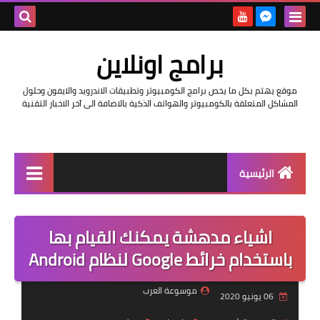
بحث هذه
برامج اونلاين
المدونة
موقع يهتم بكل ما يخص برامج الكومبيوتر وتطبيقات الاندرويد والايفون وحلول
الإلكتروني
المشاكل المتعلقة بالكومبيوتر والهواتف الذكية بالاضافة الى آخر الاخبار التقنية
الرئيسية
اخبار
اشياء مدهشة يمكنك القيام بها
مراجعات
باستخدام خرائط Google لنظام Android
حماية
موسوعة العرب
06 يونيو 2020
اندرويد