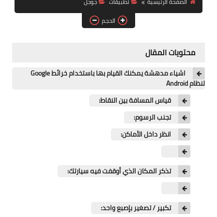
الصفحة الرئيسية
تطبيقات
جوجل
آيفون
الحجم
ويندوز
دروس
محتويات المقال
انترنت
اشياء مدهشة يمكنك القيام بها باستخدام خرائط Google
لنظام Android
الربح من الانترنت
قياس المسافة بين النقاط:
جوجل
تجنب الرسوم:
فيسبوك
انظر داخل الأماكن:
بلوجر
تذكر المكان الذي أوقفت فيه سيارتك:
مقالات
العاب
تكبير / تصغير بإصبع واحد: