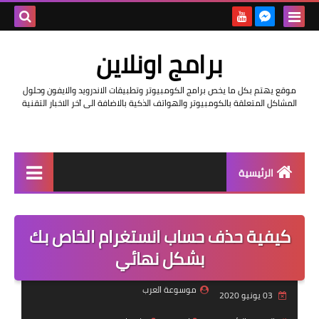
بحث هذه
برامج اونلاين
المدونة
موقع يهتم بكل ما يخص برامج الكومبيوتر وتطبيقات الاندرويد والايفون وحلول
الإلكتروني
المشاكل المتعلقة بالكومبيوتر والهواتف الذكية بالاضافة الى آخر الاخبار التقنية
الرئيسية
اخبار
كيفية حذف حساب انستغرام الخاص بك
مراجعات
بشكل نهائي
حماية
موسوعة العرب
03 يونيو 2020
اندرويد