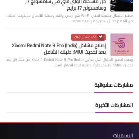
حل مشكلة الواي فاي في سامسونج J7
وسامسونج J7 برايم
يعتبر الاتصال بنقطة اتصال Wi-Fi هو أرخص واهم وسيلة للاتصال بالإنترنت. لذلك ،
من المهم جدًا أن يكون جهاز Samsung G…
22 نوفمبر 2025
إصلاح مشاكل Xiaomi Redmi Note 9 Pro (India)
بعد تحديث MIUI: دليلك الشامل
وصف قصير للمقال: هل يعاني Xiaomi Redmi Note 9 Pro (India) من مشاكل بعد
تحديث MIUI؟ اكتشف حلولًا عملية لبطء الجهاز، است…
مشاركات عشوائية
المشاركات الأخيرة
التسميات