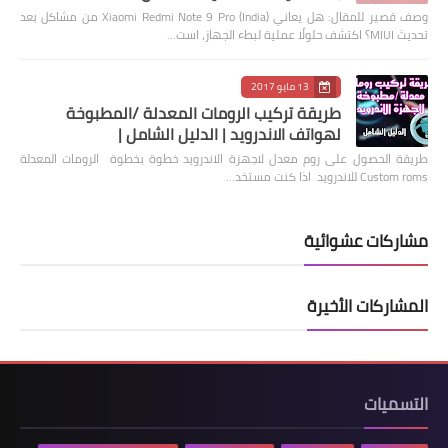
وصف قصير للمقال: هل يعاني Xiaomi Redmi Note 9 Pro (India) من مشاكل بعد
تحديث MIUI؟ اكتشف حلولًا عملية لبطء الجهاز، است…
13 مايو 2017
طريقة تركيب الرومات المعدلة /المطبوخة
لهواتف الاندرويد | الدليل الشامل |
طريقة الحصول على روم معدل لاجهزة الاندرويد خطوة بخطوة الرومات المعدلة
Custom roms للاندرويد اذا كنت مستخد…
مشاركات عشوائية
المشاركات الأخيرة
التسميات