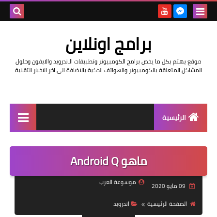
بحث هذه
برامج اونلاين
المدونة
موقع يهتم بكل ما يخص برامج الكومبيوتر وتطبيقات الاندرويد والايفون وحلول
الإلكتروني
المشاكل المتعلقة بالكومبيوتر والهواتف الذكية بالاضافة الى آخر الاخبار التقنية
الرئيسية
اخبار
ماهو Android Q
مراجعات
حماية
موسوعة العرب
09 مايو 2020
اندرويد
الصفحة الرئيسية
اندرويد