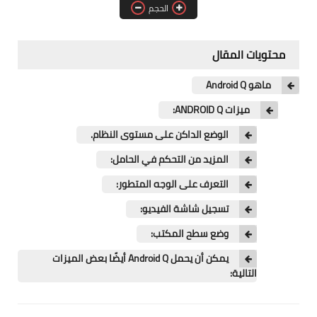
آيفون
الحجم
ويندوز
محتويات المقال
دروس
ماهو Android Q
انترنت
ميزات ANDROID Q:
الربح من الانترنت
الوضع الداكن على مستوى النظام.
المزيد من التحكم في الحامل:
جوجل
التعرف على الوجه المتطور:
فيسبوك
تسجيل شاشة الفيديو:
بلوجر
وضع سطح المكتب:
يمكن أن يحمل Android Q أيضًا بعض الميزات
مقالات
التالية:
العاب