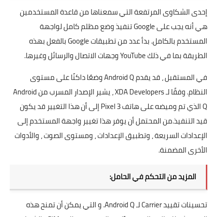
إحدى الشكاوى المرتفعة التي سمعناها من قاعدة المستخدمين
هي أنه يجب على Google تنفيذ وضع مظلم كامل لواجهة
المستخدم بالكامل. بدأ عدد من تطبيقات Google بالفعل بهذه
الطريقة بما في ذلك YouTube وجهات الاتصال والرسائل وغيرها.
في المستقبل ، قد يقدم Android Q وضعًا داكنًا على مستوى
النظام. وفقًا لـ XDA Developers ، يشير الإصدار المسرب من Android
Q الذي تم وميضه على هاتف Pixel 3 إلى أن هذا التغيير قد يكون
قيد التنفيذ.من المحتمل أن يوفر هذا تغيير واجهة المستخدم إلى
الإعدادات السريعة ، وتطبيق الإعدادات ، ومستوى الصوت ، والأدوات
الأخرى المضمنة.
المزيد من التحكم في الحامل:
تحسينات تقييد Carrier لـ Android Q. و التي يمكن أن تمنح هذه