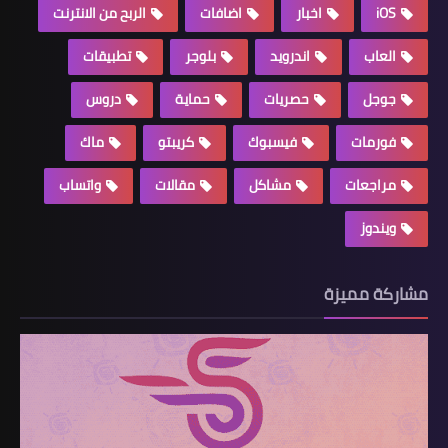
iOS
اخبار
اضافات
الربح من الانترنت
العاب
اندرويد
بلوجر
تطبيقات
جوجل
حصريات
حماية
دروس
فورمات
فيسبوك
كريبتو
ماك
مراجعات
مشاكل
مقالات
واتساب
ويندوز
مشاركة مميزة