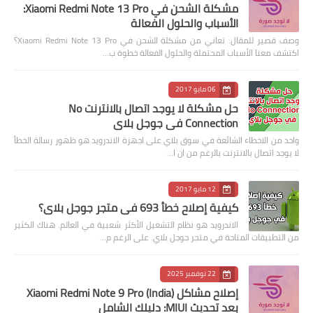
مشكلة الشحن في Xiaomi Redmi Note 13 Pro:
الأسباب والحلول الفعالة
وصف قصير للمقال: تعاني من مشكلة الشحن في Xiaomi Redmi Note 13 Pro؟
اكتشف معنا الأسباب المحتملة والحلول الفعالة خطوة ب…
06 مايو 2017
حل مشكلة لا يوجد اتصال بالانترنت No
Connection في جوجل بلاي
واحد من الاخطاء الشائعة في سوق بلاي على اجهزة الاندرويد هو ظهور رسالة الخطأ
لا يوجد اتصال بالانترنت بالرغم من ان ا…
12 مايو 2017
كيفية إصلاح خطأ 693 في متجر جوجل بلاي؟
الاندرويد هو نظام التشغيل الأكثر شعبية في العالم. هناك الكثير
من التطبيقات المتاحة في متجر جوجل بلاي. على الرغم م…
22 نوفمبر 2025
إصلاح مشاكل Xiaomi Redmi Note 9 Pro (India)
بعد تحديث MIUI: دليلك الشامل