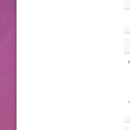
 إعادة
ب