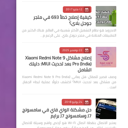
12 مايو 2017
كيفية إصلاح خطأ 693 في متجر
جوجل بلاي؟
الاندرويد هو نظام التشغيل الأكثر شعبية في العالم. هناك الكثير من
التطبيقات المتاحة في متجر جوجل بلاي. على الرغم م…
22 نوفمبر 2025
إصلاح مشاكل Xiaomi Redmi Note 9
Pro (India) بعد تحديث MIUI: دليلك
الشامل
وصف قصير للمقال: هل يعاني Xiaomi Redmi Note 9 Pro (India)
من مشاكل بعد تحديث MIUI؟ اكتشف حلولًا عملية لبطء الجهاز،
است…
24 يوليو 2018
حل مشكلة الواي فاي في سامسونج
J7 وسامسونج J7 برايم
يعتبر الاتصال بنقطة اتصال Wi-Fi هو أرخص واهم وسيلة للاتصال
بالإنترنت. لذلك ، من المهم جدًا أن يكون جهاز Samsung G…