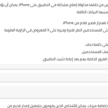
يعد حذف واتساب وإعادة تثبيته طريقة أخرى يمكن للمستخدمين من خلالها محاولة إصلاح مشكلة في التطبيق على e
ها البيانات التالفة.
ز قصير قادم من iPhone.
بعد أن يشاهدوا التطبيقات على اهتزاز الشاشة ، يجب على المستخدمين النقر لفترة وجيزة على X المعروض في الزاوية العلوية
على كلمة حذف.
لمرور الخاصة بهم بعد إعادة تثبيت التطبيق.
أو إضافة ميزات. يمكن للأشخاص الذين يقومون بتشغيل إصدار قديم من