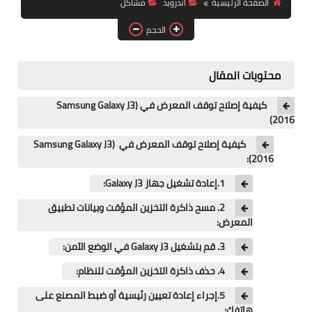
الصفحة الرئيسية
اندرويد
مشاكل
آيفون
الحجم
ويندوز
دروس
محتويات المقال
انترنت
كيفية إصلاح توقف المعرض في (Samsung Galaxy J3
(2016
الربح من الانترنت
كيفية إصلاح توقف المعرض في (Samsung Galaxy J3
(2016:
جوجل
1.إعادة تشغيل جهاز Galaxy J3:
فيسبوك
2. مسح ذاكرة التخزين المؤقت وبيانات تطبيق
المعرض:
بلوجر
3. قم بتشغيل Galaxy J3 في الوضع الآمن:
مقالات
4. حذف ذاكرة التخزين المؤقت للنظام:
العاب
5.إجراء إعادة تعيين رئيسية أو ضبط المصنع على
هاتفك: