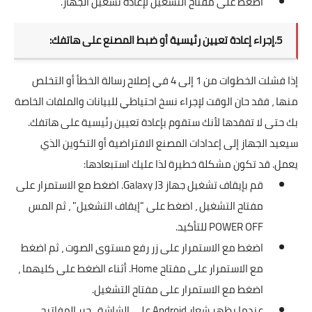
اضغط على مفتاح التشغيل لإعادة تشغيل الجهاز.
5.إجراء إعادة تعيين رئيسية أو ضبط المصنع على هاتفك:
إذا فشلت الخطوات من 1 إلى 4 في إصلاح رسالة الخطأ أو التخلص
منها ، فقد حان الوقت لإجراء نسخ احتياطي للبيانات والملفات الخاصة
بك حتى لا تفقدها لأنك ستقوم بإعادة تعيين رئيسية على هاتفك.
سيعيد الجهاز إلى إعدادات المصنع الافتراضية أو التكوين الذي
يعمل. قد تكون مشكلة خطيرة لذا عليك استبعادها:
قم بإيقاف تشغيل جهاز Galaxy J3. اضغط مع الاستمرار على
مفتاح التشغيل ، اضغط على "إيقاف التشغيل" ، ثم المس
POWER OFF للتأكيد.
اضغط مع الاستمرار على زر رفع مستوى الصوت ، ثم اضغط
مع الاستمرار على مفتاح Home. أثناء الضغط على كليهما ،
اضغط مع الاستمرار على مفتاح التشغيل.
عندما يظهر شعار Android على الشاشة ، حرر المفاتيح