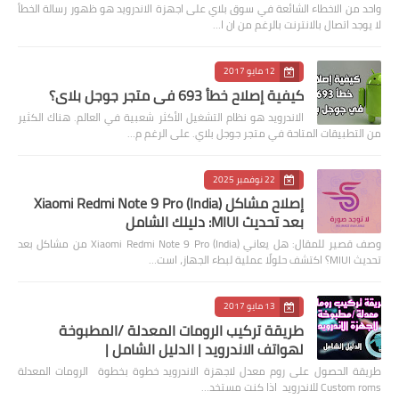
واحد من الاخطاء الشائعة في سوق بلاي على اجهزة الاندرويد هو ظهور رسالة الخطأ
لا يوجد اتصال بالانترنت بالرغم من ان ا…
12 مايو 2017
كيفية إصلاح خطأ 693 في متجر جوجل بلاي؟
الاندرويد هو نظام التشغيل الأكثر شعبية في العالم. هناك الكثير
من التطبيقات المتاحة في متجر جوجل بلاي. على الرغم م…
22 نوفمبر 2025
إصلاح مشاكل Xiaomi Redmi Note 9 Pro (India)
بعد تحديث MIUI: دليلك الشامل
وصف قصير للمقال: هل يعاني Xiaomi Redmi Note 9 Pro (India) من مشاكل بعد
تحديث MIUI؟ اكتشف حلولًا عملية لبطء الجهاز، است…
13 مايو 2017
طريقة تركيب الرومات المعدلة /المطبوخة
لهواتف الاندرويد | الدليل الشامل |
طريقة الحصول على روم معدل لاجهزة الاندرويد خطوة بخطوة الرومات المعدلة
Custom roms للاندرويد اذا كنت مستخد…