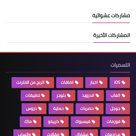
مشاركات عشوائية
المشاركات الأخيرة
التسميات
iOS
اخبار
اضافات
الربح من الانترنت
العاب
اندرويد
بلوجر
تطبيقات
جوجل
حصريات
حماية
دروس
فورمات
فيسبوك
كريبتو
ماك
مراجعات
مشاكل
مقالات
واتساب