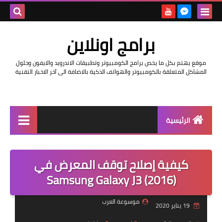
بحث هذه
برامج اونلاين
المدونة
موقع يهتم بكل ما يخص برامج الكومبيوتر وتطبيقات الاندرويد والايفون وحلول
الإلكتروني
المشاكل المتعلقة بالكومبيوتر والهواتف الذكية بالاضافة الى آخر الاخبار التقنية
الرئيسية
اخبار
كيفية إصلاح توقف المعرض في
مراجعات
(Samsung Galaxy J3 (2016
حماية
موسوعة العرب
19 يناير 2020
اندرويد