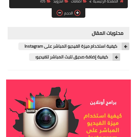
الصفحة الرئيسية
اضافات
اندرويد
iOS
آيفون
الحجم
ويندوز
دروس
محتويات المقال
انترنت
كيفية استخدام ميزة الفيديو المباشر على Instagram
الربح من الانترنت
كيفية إضافة صديق للبث المباشر للفيديو:
جوجل
فيسبوك
بلوجر
مقالات
العاب