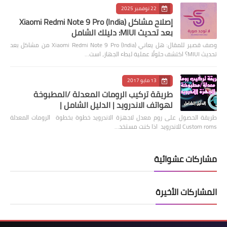
22 نوفمبر 2025
إصلاح مشاكل Xiaomi Redmi Note 9 Pro (India)
بعد تحديث MIUI: دليلك الشامل
وصف قصير للمقال: هل يعاني Xiaomi Redmi Note 9 Pro (India) من مشاكل بعد
تحديث MIUI؟ اكتشف حلولًا عملية لبطء الجهاز، است…
13 مايو 2017
طريقة تركيب الرومات المعدلة /المطبوخة
لهواتف الاندرويد | الدليل الشامل |
طريقة الحصول على روم معدل لاجهزة الاندرويد خطوة بخطوة الرومات المعدلة
Custom roms للاندرويد اذا كنت مستخد…
مشاركات عشوائية
المشاركات الأخيرة