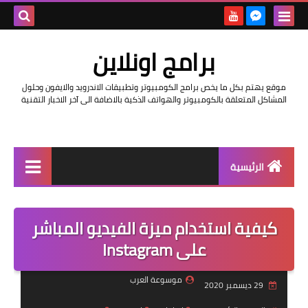
بحث هذه
برامج اونلاين
المدونة
موقع يهتم بكل ما يخص برامج الكومبيوتر وتطبيقات الاندرويد والايفون وحلول
الإلكتروني
المشاكل المتعلقة بالكومبيوتر والهواتف الذكية بالاضافة الى آخر الاخبار التقنية
الرئيسية
اخبار
كيفية استخدام ميزة الفيديو المباشر
مراجعات
على Instagram
حماية
موسوعة العرب
29 ديسمبر 2020
اندرويد