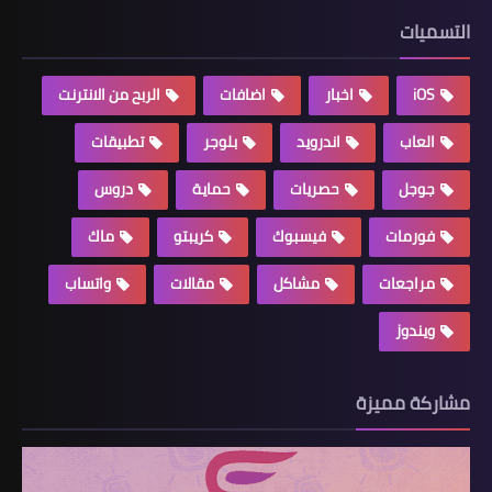
التسميات
iOS
اخبار
اضافات
الربح من الانترنت
العاب
اندرويد
بلوجر
تطبيقات
جوجل
حصريات
حماية
دروس
فورمات
فيسبوك
كريبتو
ماك
مراجعات
مشاكل
مقالات
واتساب
ويندوز
مشاركة مميزة