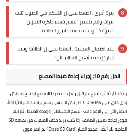
مرة أخرى ، اضغط على زر التحكم في الصوت ثلاث
مرات وقم بتمييز "مسح قسم ذاكرة التخزين
المؤقت" وحدده باستخدام زر الطاقة
عند اكتمال العملية ، اضغط على زر الطاقة وحدد
خيار "إعادة تشغيل النظام الآن"
الحل رقم 10: إجراء إعادة ضبط المصنع
يمكننا أيضًا أن نقترح عليك إجراء إعادة ضبط المصنع لإصلاح مشاكل
واي فاي على HTC One M9 ، لكن لا تنسى نسخ بياناتك احتياطيًا أولاً.
انتقل الآن إلى الإعدادات> النسخ الاحتياطي وإعادة الضبط ، ثم انقر
فوق إعادة تعيين الهاتف. إذا كنت تريد حذف الملفات من بطاقة SD
الخاصة بك أيضًا ، فحدد الخيار "Erase SD Card" ثم انقر فوق