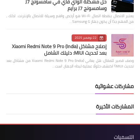
حل مشكلة الواي فاي في سامسونج J7
وسامسونج J7 برايم
يعتبر الاتصال بنقطة اتصال Wi-Fi هو أرخص واهم وسيلة للاتصال بالإنترنت. لذلك ،
من المهم جدًا أن يكون جهاز Samsung G…
22 نوفمبر 2025
إصلاح مشاكل Xiaomi Redmi Note 9 Pro (India)
بعد تحديث MIUI: دليلك الشامل
وصف قصير للمقال: هل يعاني Xiaomi Redmi Note 9 Pro (India) من مشاكل بعد
تحديث MIUI؟ اكتشف حلولًا عملية لبطء الجهاز، است…
مشاركات عشوائية
المشاركات الأخيرة
التسميات