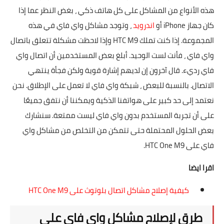
هذه الأنواع من المشاكل على كل هاتف ذكي ، بغض النظر عما إذا
كان جهاز iPhone أو
اندرويد
، وتوجد مشاكل واي فاي في هذه
المجموعة. إذا كنت تملك HTC M9 وإذا لاحظت مشكلة تتعلق باتصال
واي فاي ، فأنت لست الوحيد. أبلغ بعض المستخدمين أن اتصال واي
فاي رديء. قال آخرون إن لديهم إشارة قوية ولكن فجأة ينتهي
الاتصال. بالنسبة للبعض ، شبكة واي فاي لا تعمل على الإطلاق. نحن
نعتمد إلى حد كبير على هواتفنا الذكية ويمكننا أن نتفق جميعًا
على أن تجربة المستخدم بدون واي فاي ليست ممتعة. سنشارك
بعض الحلول المحتملة حتى تتمكن من التخلص من مشاكل واي
فاي على HTC One M9.
اقرا ايضا
كيفية إصلاح مشاكل اتصال بلوتوث على HTC One M9
طرق لإصلاح مشاكل واي فاي على