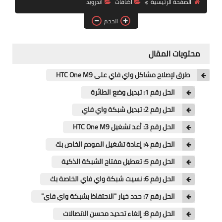
الصفحة الرئيسية
اضافات
اندرويد
آيفون
الحجم
ويندوز
دروس
محتويات المقال
انترنت
طرق لإصلاح مشاكل واي فاي على HTC One M9
الربح من الانترنت
الحل رقم 1: تبديل وضع الطائرة
الحل رقم 2: تبديل شبكة واي فاي
جوجل
الحل رقم 3: أعد تشغيل HTC One M9
فيسبوك
الحل رقم 4: إعادة تشغيل المودم الخاص بك
بلوجر
الحل رقم 5: تعطيل مفتاح الشبكة الذكية
الحل رقم 6: نسيت شبكة واي فاي الخاصة بك
مقالات
الحل رقم 7: حدد خيار "الاحتفاظ بشبكة واي فاي"
العاب
الحل رقم 8: إلغاء تحديد محسن الاتصالات