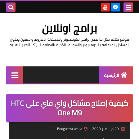
بحث هذه
برامج اونلاين
المدونة
موقع يهتم بكل ما يخص برامج الكومبيوتر وتطبيقات الاندرويد والايفون وحلول
الإلكتروني
المشاكل المتعلقة بالكومبيوتر والهواتف الذكية بالاضافة الى آخر الاخبار التقنية
الرئيسية
اخبار
كيفية إصلاح مشاكل واي فاي على HTC
مراجعات
One M9
حماية
29 ديسمبر 2020
Bouguerra walla
اندرويد