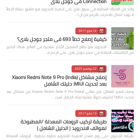
Connection في جوجل بلاي
واحد من الاخطاء الشائعة في سوق بلاي على اجهزة الاندرويد هو ظهور رسالة الخطأ
لا يوجد اتصال بالانترنت بالرغم من ان ا…
12 مايو 2017
كيفية إصلاح خطأ 693 في متجر جوجل بلاي؟
الاندرويد هو نظام التشغيل الأكثر شعبية في العالم. هناك الكثير
من التطبيقات المتاحة في متجر جوجل بلاي. على الرغم م…
22 نوفمبر 2025
إصلاح مشاكل Xiaomi Redmi Note 9 Pro (India)
بعد تحديث MIUI: دليلك الشامل
وصف قصير للمقال: هل يعاني Xiaomi Redmi Note 9 Pro (India) من مشاكل بعد
تحديث MIUI؟ اكتشف حلولًا عملية لبطء الجهاز، است…
13 مايو 2017
طريقة تركيب الرومات المعدلة /المطبوخة
لهواتف الاندرويد | الدليل الشامل |
طريقة الحصول على روم معدل لاجهزة الاندرويد خطوة بخطوة الرومات المعدلة