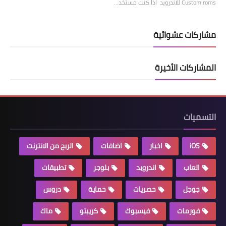
Custom roms للاندرويد اذا كنت مستخد…
مشاركات عشوائية
المشاركات الأخيرة
التسميات
iOS
اخبار
اضافات
الربح من الانترنت
العاب
اندرويد
بلوجر
تطبيقات
جوجل
حصريات
حماية
دروس
فورمات
فيسبوك
كريبتو
ماك