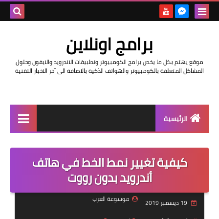
بحث هذه
برامج اونلاين
المدونة
موقع يهتم بكل ما يخص برامج الكومبيوتر وتطبيقات الاندرويد والايفون وحلول
الإلكتروني
المشاكل المتعلقة بالكومبيوتر والهواتف الذكية بالاضافة الى آخر الاخبار التقنية
الرئيسية
اخبار
كيفية تغيير نمط الخط في هاتف
مراجعات
أندرويد بدون رووت
حماية
موسوعة العرب
19 ديسمبر 2019
اندرويد